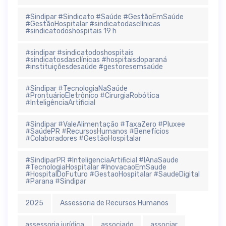
#Sindipar #Sindicato #Saúde #GestãoEmSaúde
#GestãoHospitalar #sindicatodasclínicas
#sindicatodoshospitais 19 h
#sindipar #sindicatodoshospitais
#sindicatosdasclínicas #hospitaisdoparaná
#instituiçõesdesaúde #gestoresemsaúde
#Sindipar #TecnologiaNaSaúde
#ProntuárioEletrônico #CirurgiaRobótica
#InteligênciaArtificial
#Sindipar #ValeAlimentação #TaxaZero #Pluxee
#SaúdePR #RecursosHumanos #Benefícios
#Colaboradores #GestãoHospitalar
#SindiparPR #InteligenciaArtificial #IAnaSaude
#TecnologiaHospitalar #InovacaoEmSaude
#HospitalDoFuturo #GestaoHospitalar #SaudeDigital
#Parana #Sindipar
2025
Assessoria de Recursos Humanos
assessoria jurídica
associado
associar