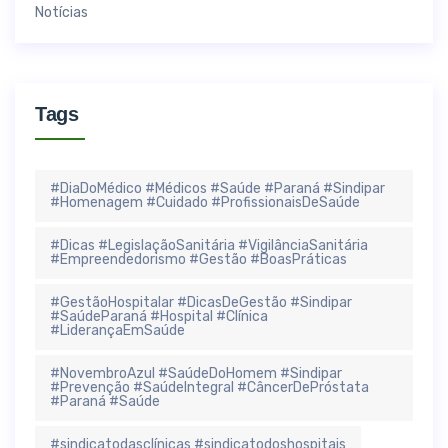
Notícias
Tags
#DiaDoMédico #Médicos #Saúde #Paraná #Sindipar
#Homenagem #Cuidado #ProfissionaisDeSaúde
#Dicas #LegislaçãoSanitária #VigilânciaSanitária
#Empreendedorismo #Gestão #BoasPráticas
#GestãoHospitalar #DicasDeGestão #Sindipar
#SaúdeParaná #Hospital #Clínica
#LiderançaEmSaúde
#NovembroAzul #SaúdeDoHomem #Sindipar
#Prevenção #SaúdeIntegral #CâncerDePróstata
#Paraná #Saúde
#sindicatodasclínicas #sindicatodoshospitais