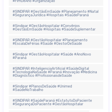
#FimDeAno #Organização
#SINDIPAR #GestãoEmSaúde #Planejamento #Natal
#SegurançaJurídica #Hospitais #SaúdeParaná
#Sindipar #GestãoHospitalar #Convênios
#GestãoEmSaúde #Hospitais #SaúdeSuplementar
#SINDIPAR #GestãoHospitalar #Planejamento
#EscalaDeFérias #Saúde #GestorDeSaúde
#Sindipar #GestãoHospitalar #Saúde #AnoNovo
#Paraná
#SINDIPAR #InteligenciaArtificial #SaúdeDigital
#TecnologiaNaSaúde #Paraná #Inovação #Medicina
#Diagnóstico #ProfissionaisdeSaúde
#Sindipar #PlanosDeSaúde #Unimed
#SaúdeNoTrabalho
#SINDIPAR #SaúdeParaná #EstatutoDoPaciente
#SegurançaDoPaciente #GestãoHospitalar