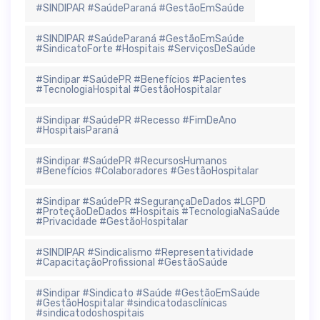
#SINDIPAR #SaúdeParaná #GestãoEmSaúde
#SINDIPAR #SaúdeParaná #GestãoEmSaúde
#SindicatoForte #Hospitais #ServiçosDeSaúde
#Sindipar #SaúdePR #Benefícios #Pacientes
#TecnologiaHospital #GestãoHospitalar
#Sindipar #SaúdePR #Recesso #FimDeAno
#HospitaisParaná
#Sindipar #SaúdePR #RecursosHumanos
#Benefícios #Colaboradores #GestãoHospitalar
#Sindipar #SaúdePR #SegurançaDeDados #LGPD
#ProteçãoDeDados #Hospitais #TecnologiaNaSaúde
#Privacidade #GestãoHospitalar
#SINDIPAR #Sindicalismo #Representatividade
#CapacitaçãoProfissional #GestãoSaúde
#Sindipar #Sindicato #Saúde #GestãoEmSaúde
#GestãoHospitalar #sindicatodasclínicas
#sindicatodoshospitais