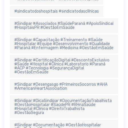
#sindicatodoshospitais #sindicatodasclínicas
#Sindipar #Associados #SaúdeParaná #ApoioSindical
#HospitaisPR #GestãoEmSaúde
#Sindipar #Capacitação #Treinamento #Saúde
#Hospitalar #Equipe #Desenvolvimento #Qualidade
#Paraná #Enfermagem #Medicina #GestãoEmSaúde
#Sindipar #CertificaçãoDigital #DescontoExclusivo
#Saúde #Hospital #Clinica #Laboratorio #Paraná
#ACP #Tecnologia #SegurançaDigital
#GestãoEmSaúde
#Sindipar #Desengasgo #PrimeirosSocorros #AHA
#AmericanHeartAssociation
#Sindipar #DicaSindipar #DocumentaçãoTrabalhista
#GestãoHospitalar #SaúdePR #RHnaSaúde
#Hospital #Clinica #DireitoTrabalhista
#GestãoSegura
#Sindipar #Documentação #GestãoHospitalar