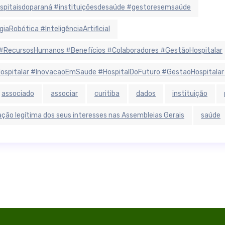
hospitaisdoparaná #instituiçõesdesaúde #gestoresemsaúde
aRobótica #InteligênciaArtificial
#RecursosHumanos #Benefícios #Colaboradores #GestãoHospitalar
aHospitalar #InovacaoEmSaude #HospitalDoFuturo #GestaoHospitalar
associado
associar
curitiba
dados
instituição
ção legítima dos seus interesses nas Assembleias Gerais
saúde