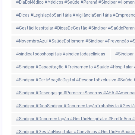
#DiaDoMédico #Médicos #Saúde #Paraná #Sindipar #Homen
#Dicas #LegislaçãoSanitária #VigilânciaSanitária #Empree
#GestãoHospitalar #DicasDeGestão #Sindipar #SaúdeParan
#NovembroAzul #SaúdeDoHomem #Sindipar #Prevenção #Sa
#sindicatodoshospitais #sindicatodasclínicas
#Sindipar
#Sindipar #Capacitação #Treinamento #Saúde #Hospitala
#Sindipar #CertificaçãoDigital #DescontoExclusivo #Saúde
#Sindipar #Desengasgo #PrimeirosSocorros #AHA #America
#Sindipar #DicaSindipar #DocumentaçãoTrabalhista #Gestã
#Sindipar #Documentação #GestãoHospitalar #FimDeAno #
#Sindipar #GestãoHospitalar #Convênios #GestãoEmSaúde