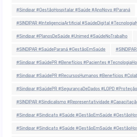
#Sindipar #GestãoHospitalar #Saúde #AnoNovo #Paraná
#SINDIPAR #InteligenciaArtificial #SaúdeDigital #Tecnolog
#Sindipar #PlanosDeSaúde #Unimed #SaúdeNoTrabalho
#SINDIPAR #SaúdeParaná #GestãoEmSaúde
#SINDIPAR
#Sindipar #SaúdePR #Benefícios #Pacientes #TecnologiaHo
#Sindipar #SaúdePR #RecursosHumanos #Benefícios #Colab
#Sindipar #SaúdePR #SegurançaDeDados #LGPD #ProteçãoD
#SINDIPAR #Sindicalismo #Representatividade #Capacitaçã
#Sindipar #Sindicato #Saúde #GestãoEmSaúde #GestãoHospit
#Sindipar #Sindicato #Saúde #GestãoEmSaúde #GestãoHospit