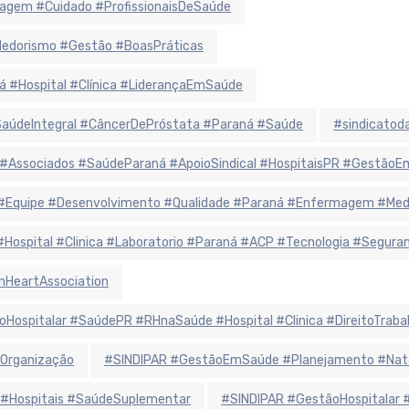
agem #Cuidado #ProfissionaisDeSaúde
ndedorismo #Gestão #BoasPráticas
á #Hospital #Clínica #LiderançaEmSaúde
údeIntegral #CâncerDePróstata #Paraná #Saúde
#sindicatoda
 #Associados #SaúdeParaná #ApoioSindical #HospitaisPR #Gestão
r #Equipe #Desenvolvimento #Qualidade #Paraná #Enfermagem #Me
 #Hospital #Clinica #Laboratorio #Paraná #ACP #Tecnologia #Segur
nHeartAssociation
oHospitalar #SaúdePR #RHnaSaúde #Hospital #Clinica #DireitoTraba
Organização
#SINDIPAR #GestãoEmSaúde #Planejamento #Natal
 #Hospitais #SaúdeSuplementar
#SINDIPAR #GestãoHospitalar 