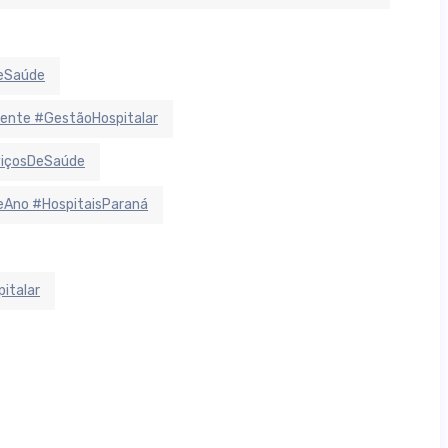
deSaúde
ente #GestãoHospitalar
viçosDeSaúde
Ano #HospitaisParaná
italar