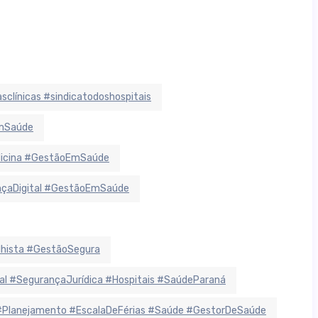
sclínicas #sindicatodoshospitais
EmSaúde
dicina #GestãoEmSaúde
ançaDigital #GestãoEmSaúde
lhista #GestãoSegura
 #SegurançaJurídica #Hospitais #SaúdeParaná
#Planejamento #EscalaDeFérias #Saúde #GestorDeSaúde