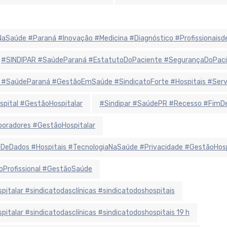
iaNaSaúde #Paraná #Inovação #Medicina #Diagnóstico #Profissionais
#SINDIPAR #SaúdeParaná #EstatutoDoPaciente #SegurançaDoPaci
 #SaúdeParaná #GestãoEmSaúde #SindicatoForte #Hospitais #Ser
spital #GestãoHospitalar
#Sindipar #SaúdePR #Recesso #FimDe
oradores #GestãoHospitalar
eDados #Hospitais #TecnologiaNaSaúde #Privacidade #GestãoHosp
oProfissional #GestãoSaúde
alar #sindicatodasclínicas #sindicatodoshospitais
alar #sindicatodasclínicas #sindicatodoshospitais 19 h