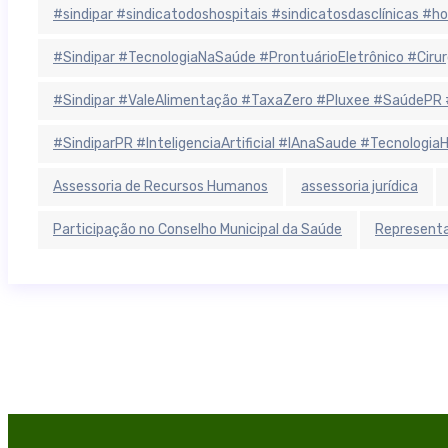
#sindipar #sindicatodoshospitais #sindicatosdasclínicas #
#Sindipar #TecnologiaNaSaúde #ProntuárioEletrônico #Cirurgi
#Sindipar #ValeAlimentação #TaxaZero #Pluxee #SaúdePR 
#SindiparPR #InteligenciaArtificial #IAnaSaude #Tecnologi
Assessoria de Recursos Humanos
assessoria jurídica
Participação no Conselho Municipal da Saúde
Representa