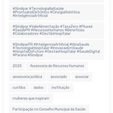
#Sindipar #TecnologiaNaSaúde
#ProntuárioEletrônico #CirurgiaRobótica
#InteligênciaArtificial
#Sindipar #ValeAlimentação #TaxaZero #Pluxee
#SaúdePR #RecursosHumanos #Benefícios
#Colaboradores #GestãoHospitalar
#SindiparPR #InteligenciaArtificial #IAnaSaude
#TecnologiaHospitalar #InovacaoEmSaude
#HospitalDoFuturo #GestaoHospitalar #SaudeDigital
#Parana #Sindipar
2025
Assessoria de Recursos Humanos
assessoria jurídica
associado
associar
curitiba
dados
instituição
mulheres que inspiram
Participação no Conselho Municipal da Saúde