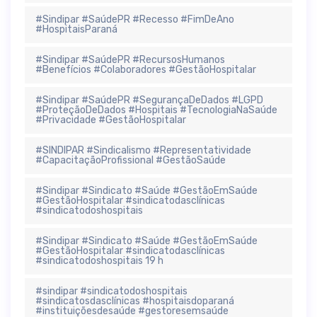
#Sindipar #SaúdePR #Recesso #FimDeAno
#HospitaisParaná
#Sindipar #SaúdePR #RecursosHumanos
#Benefícios #Colaboradores #GestãoHospitalar
#Sindipar #SaúdePR #SegurançaDeDados #LGPD
#ProteçãoDeDados #Hospitais #TecnologiaNaSaúde
#Privacidade #GestãoHospitalar
#SINDIPAR #Sindicalismo #Representatividade
#CapacitaçãoProfissional #GestãoSaúde
#Sindipar #Sindicato #Saúde #GestãoEmSaúde
#GestãoHospitalar #sindicatodasclínicas
#sindicatodoshospitais
#Sindipar #Sindicato #Saúde #GestãoEmSaúde
#GestãoHospitalar #sindicatodasclínicas
#sindicatodoshospitais 19 h
#sindipar #sindicatodoshospitais
#sindicatosdasclínicas #hospitaisdoparaná
#instituiçõesdesaúde #gestoresemsaúde