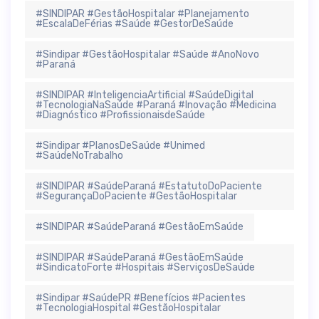
#SINDIPAR #GestãoHospitalar #Planejamento
#EscalaDeFérias #Saúde #GestorDeSaúde
#Sindipar #GestãoHospitalar #Saúde #AnoNovo
#Paraná
#SINDIPAR #InteligenciaArtificial #SaúdeDigital
#TecnologiaNaSaúde #Paraná #Inovação #Medicina
#Diagnóstico #ProfissionaisdeSaúde
#Sindipar #PlanosDeSaúde #Unimed
#SaúdeNoTrabalho
#SINDIPAR #SaúdeParaná #EstatutoDoPaciente
#SegurançaDoPaciente #GestãoHospitalar
#SINDIPAR #SaúdeParaná #GestãoEmSaúde
#SINDIPAR #SaúdeParaná #GestãoEmSaúde
#SindicatoForte #Hospitais #ServiçosDeSaúde
#Sindipar #SaúdePR #Benefícios #Pacientes
#TecnologiaHospital #GestãoHospitalar