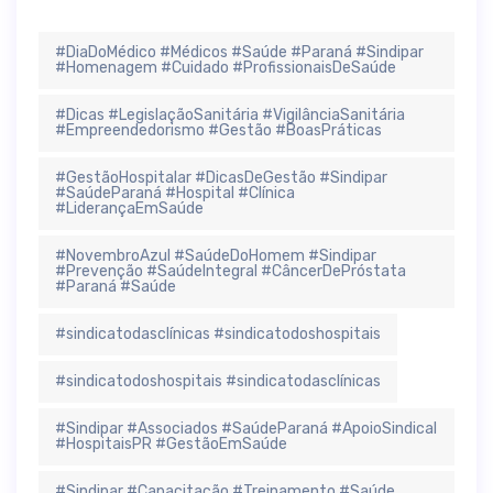
#DiaDoMédico #Médicos #Saúde #Paraná #Sindipar
#Homenagem #Cuidado #ProfissionaisDeSaúde
#Dicas #LegislaçãoSanitária #VigilânciaSanitária
#Empreendedorismo #Gestão #BoasPráticas
#GestãoHospitalar #DicasDeGestão #Sindipar
#SaúdeParaná #Hospital #Clínica
#LiderançaEmSaúde
#NovembroAzul #SaúdeDoHomem #Sindipar
#Prevenção #SaúdeIntegral #CâncerDePróstata
#Paraná #Saúde
#sindicatodasclínicas #sindicatodoshospitais
#sindicatodoshospitais #sindicatodasclínicas
#Sindipar #Associados #SaúdeParaná #ApoioSindical
#HospitaisPR #GestãoEmSaúde
#Sindipar #Capacitação #Treinamento #Saúde