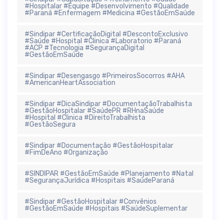
#Hospitalar #Equipe #Desenvolvimento #Qualidade
#Paraná #Enfermagem #Medicina #GestãoEmSaúde
#Sindipar #CertificaçãoDigital #DescontoExclusivo
#Saúde #Hospital #Clinica #Laboratorio #Paraná
#ACP #Tecnologia #SegurançaDigital
#GestãoEmSaúde
#Sindipar #Desengasgo #PrimeirosSocorros #AHA
#AmericanHeartAssociation
#Sindipar #DicaSindipar #DocumentaçãoTrabalhista
#GestãoHospitalar #SaúdePR #RHnaSaúde
#Hospital #Clinica #DireitoTrabalhista
#GestãoSegura
#Sindipar #Documentação #GestãoHospitalar
#FimDeAno #Organização
#SINDIPAR #GestãoEmSaúde #Planejamento #Natal
#SegurançaJurídica #Hospitais #SaúdeParaná
#Sindipar #GestãoHospitalar #Convênios
#GestãoEmSaúde #Hospitais #SaúdeSuplementar