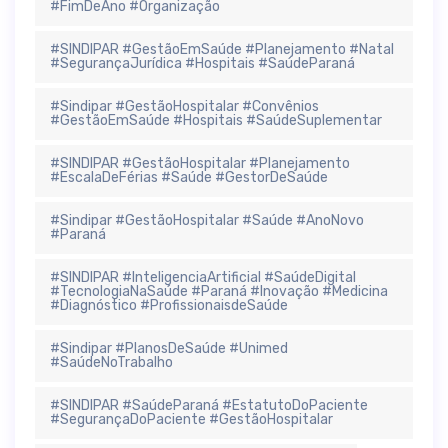
#FimDeAno #Organização
#SINDIPAR #GestãoEmSaúde #Planejamento #Natal
#SegurançaJurídica #Hospitais #SaúdeParaná
#Sindipar #GestãoHospitalar #Convênios
#GestãoEmSaúde #Hospitais #SaúdeSuplementar
#SINDIPAR #GestãoHospitalar #Planejamento
#EscalaDeFérias #Saúde #GestorDeSaúde
#Sindipar #GestãoHospitalar #Saúde #AnoNovo
#Paraná
#SINDIPAR #InteligenciaArtificial #SaúdeDigital
#TecnologiaNaSaúde #Paraná #Inovação #Medicina
#Diagnóstico #ProfissionaisdeSaúde
#Sindipar #PlanosDeSaúde #Unimed
#SaúdeNoTrabalho
#SINDIPAR #SaúdeParaná #EstatutoDoPaciente
#SegurançaDoPaciente #GestãoHospitalar