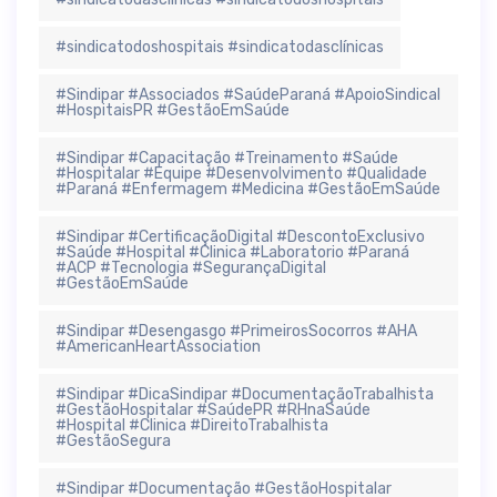
#sindicatodoshospitais #sindicatodasclínicas
#Sindipar #Associados #SaúdeParaná #ApoioSindical
#HospitaisPR #GestãoEmSaúde
#Sindipar #Capacitação #Treinamento #Saúde
#Hospitalar #Equipe #Desenvolvimento #Qualidade
#Paraná #Enfermagem #Medicina #GestãoEmSaúde
#Sindipar #CertificaçãoDigital #DescontoExclusivo
#Saúde #Hospital #Clinica #Laboratorio #Paraná
#ACP #Tecnologia #SegurançaDigital
#GestãoEmSaúde
#Sindipar #Desengasgo #PrimeirosSocorros #AHA
#AmericanHeartAssociation
#Sindipar #DicaSindipar #DocumentaçãoTrabalhista
#GestãoHospitalar #SaúdePR #RHnaSaúde
#Hospital #Clinica #DireitoTrabalhista
#GestãoSegura
#Sindipar #Documentação #GestãoHospitalar