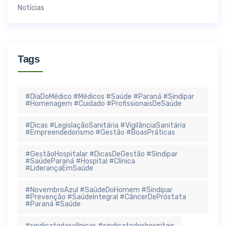
Notícias
Tags
#DiaDoMédico #Médicos #Saúde #Paraná #Sindipar
#Homenagem #Cuidado #ProfissionaisDeSaúde
#Dicas #LegislaçãoSanitária #VigilânciaSanitária
#Empreendedorismo #Gestão #BoasPráticas
#GestãoHospitalar #DicasDeGestão #Sindipar
#SaúdeParaná #Hospital #Clínica
#LiderançaEmSaúde
#NovembroAzul #SaúdeDoHomem #Sindipar
#Prevenção #SaúdeIntegral #CâncerDePróstata
#Paraná #Saúde
#sindicatodasclínicas #sindicatodoshospitais