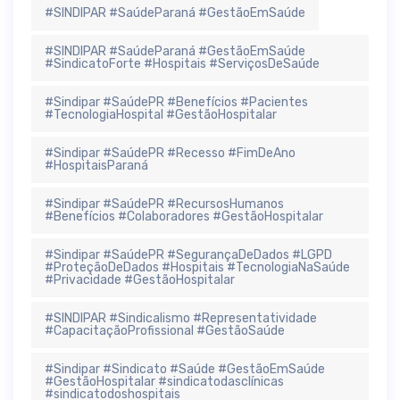
#SINDIPAR #SaúdeParaná #GestãoEmSaúde
#SINDIPAR #SaúdeParaná #GestãoEmSaúde
#SindicatoForte #Hospitais #ServiçosDeSaúde
#Sindipar #SaúdePR #Benefícios #Pacientes
#TecnologiaHospital #GestãoHospitalar
#Sindipar #SaúdePR #Recesso #FimDeAno
#HospitaisParaná
#Sindipar #SaúdePR #RecursosHumanos
#Benefícios #Colaboradores #GestãoHospitalar
#Sindipar #SaúdePR #SegurançaDeDados #LGPD
#ProteçãoDeDados #Hospitais #TecnologiaNaSaúde
#Privacidade #GestãoHospitalar
#SINDIPAR #Sindicalismo #Representatividade
#CapacitaçãoProfissional #GestãoSaúde
#Sindipar #Sindicato #Saúde #GestãoEmSaúde
#GestãoHospitalar #sindicatodasclínicas
#sindicatodoshospitais