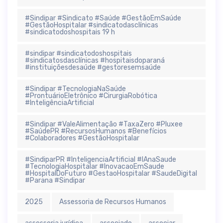
#Sindipar #Sindicato #Saúde #GestãoEmSaúde
#GestãoHospitalar #sindicatodasclínicas
#sindicatodoshospitais 19 h
#sindipar #sindicatodoshospitais
#sindicatosdasclínicas #hospitaisdoparaná
#instituiçõesdesaúde #gestoresemsaúde
#Sindipar #TecnologiaNaSaúde
#ProntuárioEletrônico #CirurgiaRobótica
#InteligênciaArtificial
#Sindipar #ValeAlimentação #TaxaZero #Pluxee
#SaúdePR #RecursosHumanos #Benefícios
#Colaboradores #GestãoHospitalar
#SindiparPR #InteligenciaArtificial #IAnaSaude
#TecnologiaHospitalar #InovacaoEmSaude
#HospitalDoFuturo #GestaoHospitalar #SaudeDigital
#Parana #Sindipar
2025
Assessoria de Recursos Humanos