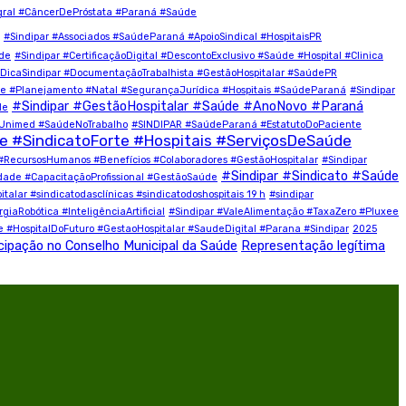
ral #CâncerDePróstata #Paraná #Saúde
#Sindipar #Associados #SaúdeParaná #ApoioSindical #HospitaisPR
úde
#Sindipar #CertificaçãoDigital #DescontoExclusivo #Saúde #Hospital #Clinica
#DicaSindipar #DocumentaçãoTrabalhista #GestãoHospitalar #SaúdePR
 #Planejamento #Natal #SegurançaJurídica #Hospitais #SaúdeParaná
#Sindipar
#Sindipar #GestãoHospitalar #Saúde #AnoNovo #Paraná
de
#Unimed #SaúdeNoTrabalho
#SINDIPAR #SaúdeParaná #EstatutoDoPaciente
#SindicatoForte #Hospitais #ServiçosDeSaúde
#RecursosHumanos #Benefícios #Colaboradores #GestãoHospitalar
#Sindipar
#Sindipar #Sindicato #Saúde
idade #CapacitaçãoProfissional #GestãoSaúde
lar #sindicatodasclínicas #sindicatodoshospitais 19 h
#sindipar
iaRobótica #InteligênciaArtificial
#Sindipar #ValeAlimentação #TaxaZero #Pluxee
e #HospitalDoFuturo #GestaoHospitalar #SaudeDigital #Parana #Sindipar
2025
cipação no Conselho Municipal da Saúde
Representação legítima