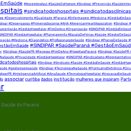
çaEmSaúde
#NovembroAzul #SaúdeDoHomem #Sindipar #Prevenção #SaúdeInteg
spitais
#sindicatodoshospitais #sindicatodasclínicas
quipe #Desenvolvimento #Qualidade #Paraná #Enfermagem #Medicina #GestãoEmSa
dipar #Desengasgo #PrimeirosSocorros #AHA #AmericanHeartAssociation
#Sindipar 
cumentação #GestãoHospitalar #FimDeAno #Organização
#SINDIPAR #GestãoEmSaúde
SINDIPAR #GestãoHospitalar #Planejamento #EscalaDeFérias #Saúde #GestorDeSaú
novação #Medicina #Diagnóstico #ProfissionaisdeSaúde
#Sindipar #PlanosDeSaúde 
#SINDIPAR #SaúdeParaná #GestãoEmSaúde 
estãoEmSaúde
ar
#Sindipar #SaúdePR #Recesso #FimDeAno #HospitaisParaná
#Sindipar #SaúdePR 
aSaúde #Privacidade #GestãoHospitalar
#SINDIPAR #Sindicalismo #Representativ
dicatodoshospitais
#Sindipar #Sindicato #Saúde #GestãoEmSaúde #GestãoHospita
desaúde #gestoresemsaúde
#Sindipar #TecnologiaNaSaúde #ProntuárioEletrônico #Cirurg
diparPR #InteligenciaArtificial #IAnaSaude #TecnologiaHospitalar #InovacaoEmSaud
associar
do
curitiba
dados
instituição
mulheres que inspiram
Parti
ar
e Saúde do Paraná