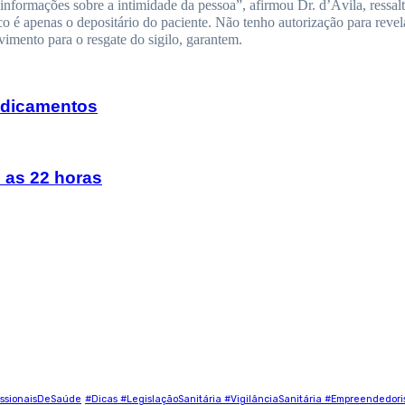
ir informações sobre a intimidade da pessoa”, afirmou Dr. d’Ávila, ress
é apenas o depositário do paciente. Não tenho autorização para revelar
mento para o resgate do sigilo, garantem.
edicamentos
 as 22 horas
ssionaisDeSaúde
#Dicas #LegislaçãoSanitária #VigilânciaSanitária #Empreendedor