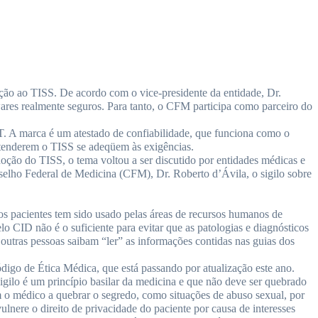
ção ao TISS. De acordo com o vice-presidente da entidade, Dr.
res realmente seguros. Para tanto, o CFM participa como parceiro do
. A marca é um atestado de confiabilidade, que funciona como o
tenderem o TISS se adeqüem às exigências.
ão do TISS, o tema voltou a ser discutido por entidades médicas e
selho Federal de Medicina (CFM), Dr. Roberto d’Ávila, o sigilo sobre
s pacientes tem sido usado pelas áreas de recursos humanos de
o CID não é o suficiente para evitar que as patologias e diagnósticos
outras pessoas saibam “ler” as informações contidas nas guias dos
digo de Ética Médica, que está passando por atualização este ano.
gilo é um princípio basilar da medicina e que não deve ser quebrado
m o médico a quebrar o segredo, como situações de abuso sexual, por
nere o direito de privacidade do paciente por causa de interesses