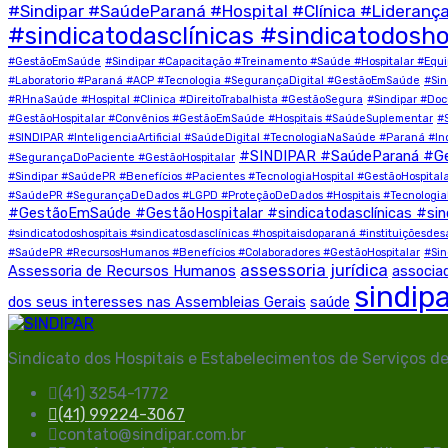
#Sindipar #SaúdeParaná #Hospital #Clínica #Lideran
#sindicatodasclínicas #sindicatodosho
#GestãoEmSaúde
#Sindipar #Capacitação #Treinamento #Saúde #Hospitalar #E
#Laboratorio #Paraná #ACP #Tecnologia #SegurançaDigital #GestãoEmSaúde
#Sin
#RHnaSaúde #Hospital #Clinica #DireitoTrabalhista #GestãoSegura
#Sindipar #Do
#GestãoHospitalar #Convênios #GestãoEmSaúde #Hospitais #SaúdeSuplementar
#
#SINDIPAR #InteligenciaArtificial #SaúdeDigital #TecnologiaNaSaúde #Paraná #I
#SINDIPAR #SaúdeParaná #G
#SegurançaDoPaciente #GestãoHospitalar
#Sindipar #SaúdePR #Benefícios #Pacientes #TecnologiaHospital #GestãoHospital
#SaúdePR #SegurançaDeDados #LGPD #ProteçãoDeDados #Hospitais #TecnologiaN
#GestãoEmSaúde #GestãoHospitalar #sindicatodasclínicas #sin
#sindicatodoshospitais #sindicatosdasclínicas #hospitaisdoparaná #instituições
#SaúdePR #RecursosHumanos #Benefícios #Colaboradores #GestãoHospitalar
#Sin
assessoria jurídica
Assessoria de Recursos Humanos
associa
sindip
dos seus interesses nas Assembleias Gerais
saúde
Sindicato dos Hospitais e Estabelecimentos de Serviços d
(41) 3254-1772
(41) 99224-3067
contato@sindipar.com.br