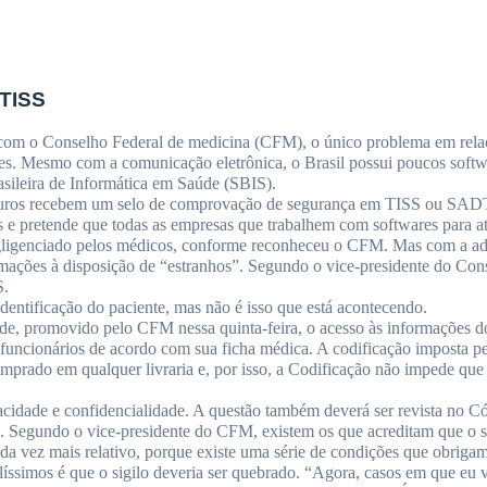
 TISS
o com o Conselho Federal de medicina (CFM), o único problema em rela
es. Mesmo com a comunicação eletrônica, o Brasil possui poucos softwa
asileira de Informática em Saúde (SBIS).
seguros recebem um selo de comprovação de segurança em TISS ou SADT
 e pretende que todas as empresas que trabalhem com softwares para a
gligenciado pelos médicos, conforme reconheceu o CFM. Mas com a adoç
ormações à disposição de “estranhos”. Segundo o vice-presidente do Con
S.
entificação do paciente, mas não é isso que está acontecendo.
de, promovido pelo CFM nessa quinta-feira, o acesso às informações do
 funcionários de acordo com sua ficha médica. A codificação imposta pel
prado em qualquer livraria e, por isso, a Codificação não impede que 
vacidade e confidencialidade. A questão também deverá ser revista no Có
. Segundo o vice-presidente do CFM, existem os que acreditam que o si
da vez mais relativo, porque existe uma série de condições que obriga
imos é que o sigilo deveria ser quebrado. “Agora, casos em que eu vul