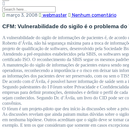
março 3, 2008
webmaster
Nenhum comentário
CFM: Vulnerabilidade do sigilo é o problema do
A vulnerabilidade do sigilo de informações de pacientes é, de acord
Roberto d’Ávila, não há segurança máxima para a troca de informaçõ
projeto de qualificação de softwares, desenvolvido pela Sociedade Br
Atendendo a pré-requisitos estabelecidos pela SBIS, os softwares 
certificado ISO. O reconhecimento da SBIS segue os mesmos padrões
A manutenção do sigilo de informações de pacientes estava sendo ne
operadoras, reconhecendo a importância e o risco em deixar tais inf
as informações dos pacientes deve ser preservado, com ou sem o TIS
De acordo com d’Ávila, é possível haver informação de saúde sem a id
Segundo palestrantes do I Fórum sobre Privacidade e Confidencialida
empresas para definir promoções, demissões e definir o perfil de cada
sejam conhecidos. Segundo Dr. d’Ávila, um livro do CID pode ser com
convênios.
O fórum é um projeto-piloto que deu início às discussões sobre a pri
As discussões revelam que ainda pairam muitas dúvidas sobre o sigilo
em nenhuma hipótese. Outros acreditam que o sigilo deve se tornar ca
exemplo. E tem os que consideram que somente em casos excepcionalíss