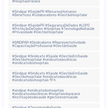
#HospitaisParaná
#Sindipar #SaúdePR #RecursosHumanos
#Benefícios #Colaboradores #GestãoHospitalar
#Sindipar #SaúdePR #SegurançaDeDados #LGPD
#ProteçãoDeDados #Hospitais #TecnologiaNaSaúde
#Privacidade #GestãoHospitalar
#SINDIPAR #Sindicalismo #Representatividade
#CapacitaçãoProfissional #GestãoSaúde
#Sindipar #Sindicato #Saúde #GestãoEmSaúde
#GestãoHospitalar #sindicatodasclínicas
#sindicatodoshospitais
#Sindipar #Sindicato #Saúde #GestãoEmSaúde
#GestãoHospitalar #sindicatodasclínicas
#sindicatodoshospitais 19 h
#sindipar #sindicatodoshospitais
#sindicatosdasclínicas #hospitaisdoparaná
#instituiçõesdesaúde #gestoresemsaúde
#Sindipar #TecnologiaNaSaúde