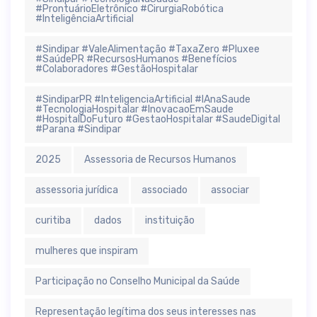
#ProntuárioEletrônico #CirurgiaRobótica
#InteligênciaArtificial
#Sindipar #ValeAlimentação #TaxaZero #Pluxee
#SaúdePR #RecursosHumanos #Benefícios
#Colaboradores #GestãoHospitalar
#SindiparPR #InteligenciaArtificial #IAnaSaude
#TecnologiaHospitalar #InovacaoEmSaude
#HospitalDoFuturo #GestaoHospitalar #SaudeDigital
#Parana #Sindipar
2025
Assessoria de Recursos Humanos
assessoria jurídica
associado
associar
curitiba
dados
instituição
mulheres que inspiram
Participação no Conselho Municipal da Saúde
Representação legítima dos seus interesses nas