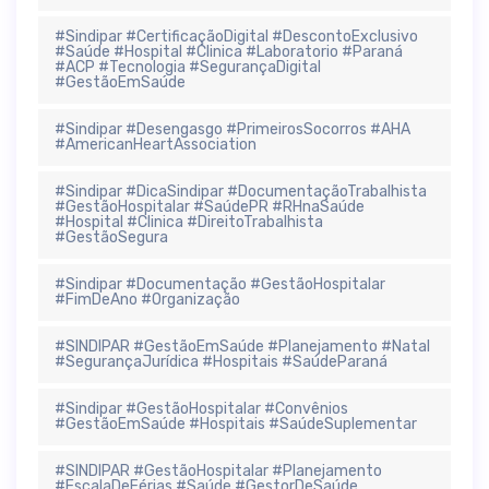
#Sindipar #CertificaçãoDigital #DescontoExclusivo
#Saúde #Hospital #Clinica #Laboratorio #Paraná
#ACP #Tecnologia #SegurançaDigital
#GestãoEmSaúde
#Sindipar #Desengasgo #PrimeirosSocorros #AHA
#AmericanHeartAssociation
#Sindipar #DicaSindipar #DocumentaçãoTrabalhista
#GestãoHospitalar #SaúdePR #RHnaSaúde
#Hospital #Clinica #DireitoTrabalhista
#GestãoSegura
#Sindipar #Documentação #GestãoHospitalar
#FimDeAno #Organização
#SINDIPAR #GestãoEmSaúde #Planejamento #Natal
#SegurançaJurídica #Hospitais #SaúdeParaná
#Sindipar #GestãoHospitalar #Convênios
#GestãoEmSaúde #Hospitais #SaúdeSuplementar
#SINDIPAR #GestãoHospitalar #Planejamento
#EscalaDeFérias #Saúde #GestorDeSaúde