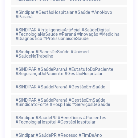
#Sindipar #GestãoHospitalar #Saúde #AnoNovo
#Paraná
#SINDIPAR #InteligenciaArtificial #SaúdeDigital
#TecnologiaNaSaúde #Paraná #Inovação #Medicina
#Diagnóstico #ProfissionaisdeSaúde
#Sindipar #PlanosDeSaúde #Unimed
#SaúdeNoTrabalho
#SINDIPAR #SaúdeParaná #EstatutoDoPaciente
#SegurançaDoPaciente #GestãoHospitalar
#SINDIPAR #SaúdeParaná #GestãoEmSaúde
#SINDIPAR #SaúdeParaná #GestãoEmSaúde
#SindicatoForte #Hospitais #ServiçosDeSaúde
#Sindipar #SaúdePR #Benefícios #Pacientes
#TecnologiaHospital #GestãoHospitalar
#Sindipar #SaúdePR #Recesso #FimDeAno