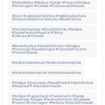
#DiaDoMédico #Médicos #Saúde #Paraná #Sindipar
#Homenagem #Cuidado #ProfissionaisDeSaúde
#Dicas #LegislaçãoSanitária #VigilânciaSanitária
#Empreendedorismo #Gestão #BoasPráticas
#GestãoHospitalar #DicasDeGestão #Sindipar
#SaúdeParaná #Hospital #Clínica
#LiderançaEmSaúde
#NovembroAzul #SaúdeDoHomem #Sindipar
#Prevenção #SaúdeIntegral #CâncerDePróstata
#Paraná #Saúde
#sindicatodasclínicas #sindicatodoshospitais
#sindicatodoshospitais #sindicatodasclínicas
#Sindipar #Associados #SaúdeParaná #ApoioSindical
#HospitaisPR #GestãoEmSaúde
#Sindipar #Capacitação #Treinamento #Saúde
#Hospitalar #Equipe #Desenvolvimento #Qualidade
#Paraná #Enfermagem #Medicina #GestãoEmSaúde