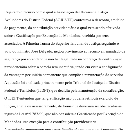
Rejeitado o recurso com o qual a Associação de Oficiais de Justiça
Avaliadores do Distrito Federal (AOJUS/DF) contestava o desconto, em folha
de pagamento, da contribuição previdenciária o qual vem sendo efetivada
sobre a Gratificação por Execução de Mandados, recebida por seus
associados. A Primeira Turma do Superior Tribunal de Justiça, seguindo o
voto do ministro José Delgado, negou provimento ao recurso em mandado de
segurança por entender que não há ilegalidade na cobrança de contribuição
previdenciária sobre a parcela remuneratória, tendo em vista a configuração
da vantagem pecuniária permanente que compõe a remuneração do servidor.
A questão foi analisada primeiramente pelo Tribunal de Justiça do Distrito
Federal e Territórios (TJDFT), que decidiu pela manutenção da contribuição.
O TJDFT entendeu que tal gratificação não poderia retribuir exercício de
função, chefia ou assessoramento, de forma que deveriam ser obedecidas as
regras da Lei nº 9.783/99, que não considera a Gratificação por Execução de
Mandados uma exceção para a contribuição previdenciária.
A associação argumentou que a gratificação não se incorpora à remuneração