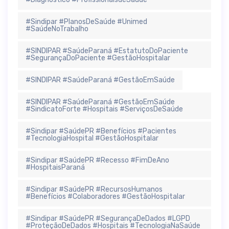
#Sindipar #PlanosDeSaúde #Unimed
#SaúdeNoTrabalho
#SINDIPAR #SaúdeParaná #EstatutoDoPaciente
#SegurançaDoPaciente #GestãoHospitalar
#SINDIPAR #SaúdeParaná #GestãoEmSaúde
#SINDIPAR #SaúdeParaná #GestãoEmSaúde
#SindicatoForte #Hospitais #ServiçosDeSaúde
#Sindipar #SaúdePR #Benefícios #Pacientes
#TecnologiaHospital #GestãoHospitalar
#Sindipar #SaúdePR #Recesso #FimDeAno
#HospitaisParaná
#Sindipar #SaúdePR #RecursosHumanos
#Benefícios #Colaboradores #GestãoHospitalar
#Sindipar #SaúdePR #SegurançaDeDados #LGPD
#ProteçãoDeDados #Hospitais #TecnologiaNaSaúde