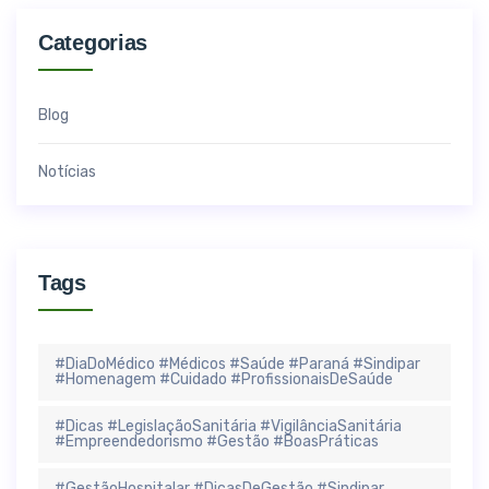
Categorias
Blog
Notícias
Tags
#DiaDoMédico #Médicos #Saúde #Paraná #Sindipar
#Homenagem #Cuidado #ProfissionaisDeSaúde
#Dicas #LegislaçãoSanitária #VigilânciaSanitária
#Empreendedorismo #Gestão #BoasPráticas
#GestãoHospitalar #DicasDeGestão #Sindipar