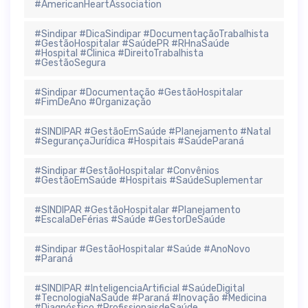
#AmericanHeartAssociation
#Sindipar #DicaSindipar #DocumentaçãoTrabalhista
#GestãoHospitalar #SaúdePR #RHnaSaúde
#Hospital #Clinica #DireitoTrabalhista
#GestãoSegura
#Sindipar #Documentação #GestãoHospitalar
#FimDeAno #Organização
#SINDIPAR #GestãoEmSaúde #Planejamento #Natal
#SegurançaJurídica #Hospitais #SaúdeParaná
#Sindipar #GestãoHospitalar #Convênios
#GestãoEmSaúde #Hospitais #SaúdeSuplementar
#SINDIPAR #GestãoHospitalar #Planejamento
#EscalaDeFérias #Saúde #GestorDeSaúde
#Sindipar #GestãoHospitalar #Saúde #AnoNovo
#Paraná
#SINDIPAR #InteligenciaArtificial #SaúdeDigital
#TecnologiaNaSaúde #Paraná #Inovação #Medicina
#Diagnóstico #ProfissionaisdeSaúde