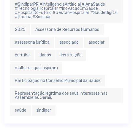
#SindiparPR #InteligenciaArtificial #IAnaSaude
#TecnologiaHospitalar #InovacaoEmSaude
#HospitalDoFuturo #GestaoHospitalar #SaudeDigital
#Parana #Sindipar
2025
Assessoria de Recursos Humanos
assessoria jurídica
associado
associar
curitiba
dados
instituição
mulheres que inspiram
Participação no Conselho Municipal da Saúde
Representação legítima dos seus interesses nas
Assembleias Gerais
saúde
sindipar