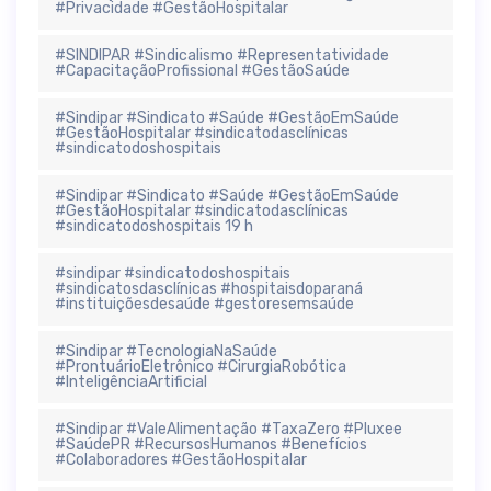
#Privacidade #GestãoHospitalar
#SINDIPAR #Sindicalismo #Representatividade
#CapacitaçãoProfissional #GestãoSaúde
#Sindipar #Sindicato #Saúde #GestãoEmSaúde
#GestãoHospitalar #sindicatodasclínicas
#sindicatodoshospitais
#Sindipar #Sindicato #Saúde #GestãoEmSaúde
#GestãoHospitalar #sindicatodasclínicas
#sindicatodoshospitais 19 h
#sindipar #sindicatodoshospitais
#sindicatosdasclínicas #hospitaisdoparaná
#instituiçõesdesaúde #gestoresemsaúde
#Sindipar #TecnologiaNaSaúde
#ProntuárioEletrônico #CirurgiaRobótica
#InteligênciaArtificial
#Sindipar #ValeAlimentação #TaxaZero #Pluxee
#SaúdePR #RecursosHumanos #Benefícios
#Colaboradores #GestãoHospitalar