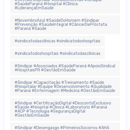
#SaúdeParaná #Hospital #Clínica
#LiderançaEmSaúde
#NovembroAzul #SaúdeDoHomem #Sindipar
#Prevenção #SaúdeIntegral #CâncerDePróstata
#Paraná #Saúde
#sindicatodasclínicas #sindicatodoshospitais
#sindicatodoshospitais #sindicatodasclínicas
#Sindipar #Associados #SaúdeParaná #ApoioSindical
#HospitaisPR #GestãoEmSaúde
#Sindipar #Capacitação #Treinamento #Saúde
#Hospitalar #Equipe #Desenvolvimento #Qualidade
#Paraná #Enfermagem #Medicina #GestãoEmSaúde
#Sindipar #CertificaçãoDigital #DescontoExclusivo
#Saúde #Hospital #Clinica #Laboratorio #Paraná
#ACP #Tecnologia #SegurançaDigital
#GestãoEmSaúde
#Sindipar #Desengasgo #PrimeirosSocorros #AHA