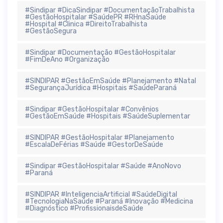
#Sindipar #DicaSindipar #DocumentaçãoTrabalhista
#GestãoHospitalar #SaúdePR #RHnaSaúde
#Hospital #Clinica #DireitoTrabalhista
#GestãoSegura
#Sindipar #Documentação #GestãoHospitalar
#FimDeAno #Organização
#SINDIPAR #GestãoEmSaúde #Planejamento #Natal
#SegurançaJurídica #Hospitais #SaúdeParaná
#Sindipar #GestãoHospitalar #Convênios
#GestãoEmSaúde #Hospitais #SaúdeSuplementar
#SINDIPAR #GestãoHospitalar #Planejamento
#EscalaDeFérias #Saúde #GestorDeSaúde
#Sindipar #GestãoHospitalar #Saúde #AnoNovo
#Paraná
#SINDIPAR #InteligenciaArtificial #SaúdeDigital
#TecnologiaNaSaúde #Paraná #Inovação #Medicina
#Diagnóstico #ProfissionaisdeSaúde