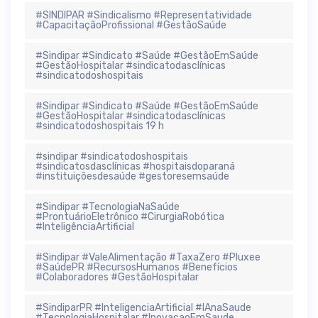
#SINDIPAR #Sindicalismo #Representatividade
#CapacitaçãoProfissional #GestãoSaúde
#Sindipar #Sindicato #Saúde #GestãoEmSaúde
#GestãoHospitalar #sindicatodasclínicas
#sindicatodoshospitais
#Sindipar #Sindicato #Saúde #GestãoEmSaúde
#GestãoHospitalar #sindicatodasclínicas
#sindicatodoshospitais 19 h
#sindipar #sindicatodoshospitais
#sindicatosdasclínicas #hospitaisdoparaná
#instituiçõesdesaúde #gestoresemsaúde
#Sindipar #TecnologiaNaSaúde
#ProntuárioEletrônico #CirurgiaRobótica
#InteligênciaArtificial
#Sindipar #ValeAlimentação #TaxaZero #Pluxee
#SaúdePR #RecursosHumanos #Benefícios
#Colaboradores #GestãoHospitalar
#SindiparPR #InteligenciaArtificial #IAnaSaude
#TecnologiaHospitalar #InovacaoEmSaude