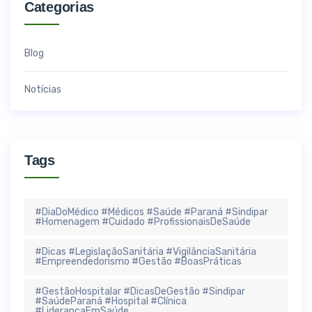
Categorias
Blog
Notícias
Tags
#DiaDoMédico #Médicos #Saúde #Paraná #Sindipar
#Homenagem #Cuidado #ProfissionaisDeSaúde
#Dicas #LegislaçãoSanitária #VigilânciaSanitária
#Empreendedorismo #Gestão #BoasPráticas
#GestãoHospitalar #DicasDeGestão #Sindipar
#SaúdeParaná #Hospital #Clínica
#LiderançaEmSaúde