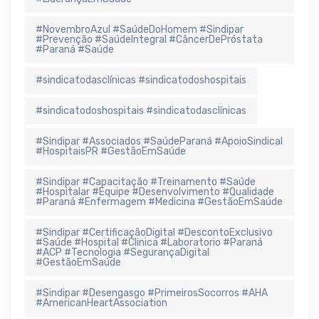
#NovembroAzul #SaúdeDoHomem #Sindipar
#Prevenção #SaúdeIntegral #CâncerDePróstata
#Paraná #Saúde
#sindicatodasclínicas #sindicatodoshospitais
#sindicatodoshospitais #sindicatodasclínicas
#Sindipar #Associados #SaúdeParaná #ApoioSindical
#HospitaisPR #GestãoEmSaúde
#Sindipar #Capacitação #Treinamento #Saúde
#Hospitalar #Equipe #Desenvolvimento #Qualidade
#Paraná #Enfermagem #Medicina #GestãoEmSaúde
#Sindipar #CertificaçãoDigital #DescontoExclusivo
#Saúde #Hospital #Clinica #Laboratorio #Paraná
#ACP #Tecnologia #SegurançaDigital
#GestãoEmSaúde
#Sindipar #Desengasgo #PrimeirosSocorros #AHA
#AmericanHeartAssociation