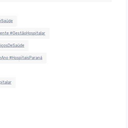
deSaúde
ente #GestãoHospitalar
viçosDeSaúde
Ano #HospitaisParaná
italar