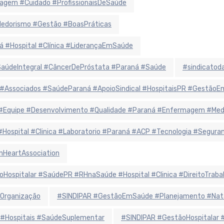
agem #Cuidado #ProfissionaisDeSaúde
ndedorismo #Gestão #BoasPráticas
á #Hospital #Clínica #LiderançaEmSaúde
údeIntegral #CâncerDePróstata #Paraná #Saúde
#sindicatoda
 #Associados #SaúdeParaná #ApoioSindical #HospitaisPR #Gestão
r #Equipe #Desenvolvimento #Qualidade #Paraná #Enfermagem #Me
 #Hospital #Clinica #Laboratorio #Paraná #ACP #Tecnologia #Segur
nHeartAssociation
oHospitalar #SaúdePR #RHnaSaúde #Hospital #Clinica #DireitoTraba
Organização
#SINDIPAR #GestãoEmSaúde #Planejamento #Natal
 #Hospitais #SaúdeSuplementar
#SINDIPAR #GestãoHospitalar 