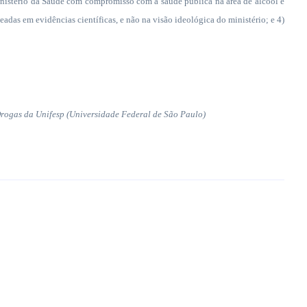
inistério da Saúde com compromisso com a saúde pública na área de álcool e
das em evidências científicas, e não na visão ideológica do ministério; e 4)
rogas da Unifesp (Universidade Federal de São Paulo)