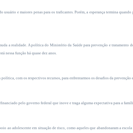
do usuário e maiores penas para os traficantes. Porém, a esperança termina quando
o muda a realidade. A política do Ministério da Saúde para prevenção e tratamento
está nessa função há quase dez anos.
lítica, com os respectivos recursos, para enfrentarmos os desafios da prevenção e
nanciado pelo governo federal que inove e traga alguma expectativa para a família
poio ao adolescente em situação de risco, como aqueles que abandonaram a escola