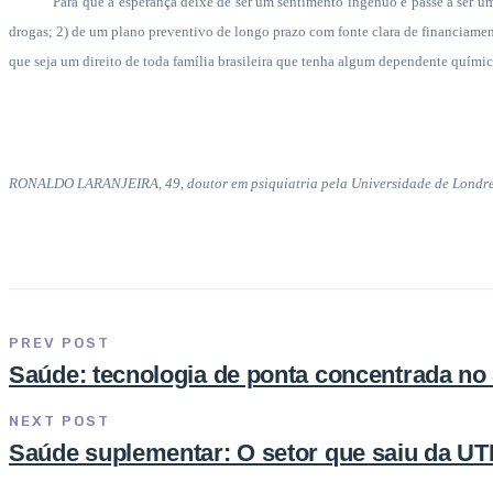
Para que a esperança deixe de ser um sentimento ingênuo e passe a ser 
drogas; 2) de um plano preventivo de longo prazo com fonte clara de financiamen
que seja um direito de toda família brasileira que tenha algum dependente químic
RONALDO LARANJEIRA, 49, doutor em psiquiatria pela Universidade de Londres,
PREV POST
Saúde: tecnologia de ponta concentrada no
NEXT POST
Saúde suplementar: O setor que saiu da UT