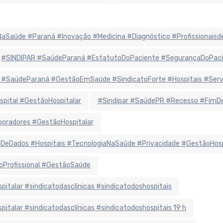
iaNaSaúde #Paraná #Inovação #Medicina #Diagnóstico #Profissionais
#SINDIPAR #SaúdeParaná #EstatutoDoPaciente #SegurançaDoPaci
 #SaúdeParaná #GestãoEmSaúde #SindicatoForte #Hospitais #Ser
spital #GestãoHospitalar
#Sindipar #SaúdePR #Recesso #FimDe
oradores #GestãoHospitalar
eDados #Hospitais #TecnologiaNaSaúde #Privacidade #GestãoHosp
oProfissional #GestãoSaúde
alar #sindicatodasclínicas #sindicatodoshospitais
alar #sindicatodasclínicas #sindicatodoshospitais 19 h