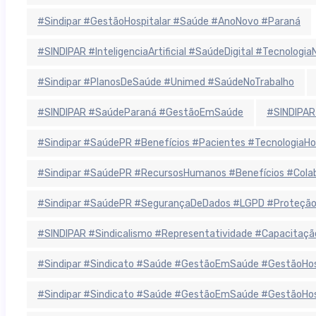
#Sindipar #GestãoHospitalar #Saúde #AnoNovo #Paraná
#SINDIPAR #InteligenciaArtificial #SaúdeDigital #Tecnolog
#Sindipar #PlanosDeSaúde #Unimed #SaúdeNoTrabalho
#SINDIPAR #SaúdeParaná #GestãoEmSaúde
#SINDIPAR
#Sindipar #SaúdePR #Benefícios #Pacientes #TecnologiaHo
#Sindipar #SaúdePR #RecursosHumanos #Benefícios #Colab
#Sindipar #SaúdePR #SegurançaDeDados #LGPD #ProteçãoD
#SINDIPAR #Sindicalismo #Representatividade #Capacitaçã
#Sindipar #Sindicato #Saúde #GestãoEmSaúde #GestãoHospit
#Sindipar #Sindicato #Saúde #GestãoEmSaúde #GestãoHospit