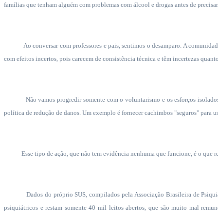
famílias que tenham alguém com problemas com álcool e drogas antes de precisar
Ao conversar com professores e pais, sentimos o desamparo. A comunidade
com efeitos incertos, pois carecem de consistência técnica e têm incertezas quanto
Não vamos progredir somente com o voluntarismo e os esforços isolados
política de redução de danos. Um exemplo é fornecer cachimbos "seguros" para us
Esse tipo de ação, que não tem evidência nenhuma que funcione, é o que re
Dados do próprio SUS, compilados pela Associação Brasileira de Psiqu
psiquiátricos e restam somente 40 mil leitos abertos, que são muito mal remu