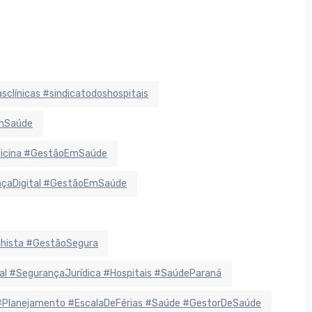
sclínicas #sindicatodoshospitais
EmSaúde
dicina #GestãoEmSaúde
ançaDigital #GestãoEmSaúde
lhista #GestãoSegura
 #SegurançaJurídica #Hospitais #SaúdeParaná
#Planejamento #EscalaDeFérias #Saúde #GestorDeSaúde