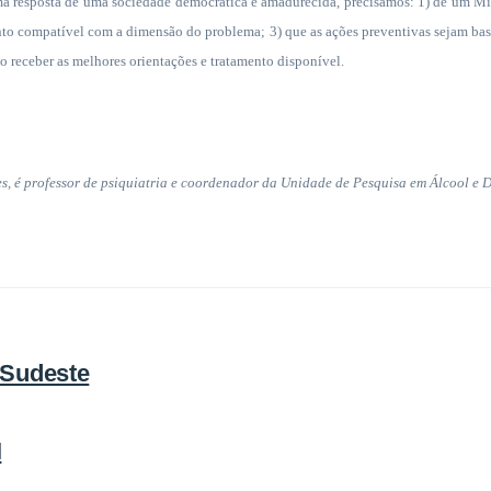
uma resposta de uma sociedade democrática e amadurecida, precisamos: 1) de um M
to compatível com a dimensão do problema; 3) que as ações preventivas sejam basea
o receber as melhores orientações e tratamento disponível.
 é professor de psiquiatria e coordenador da Unidade de Pesquisa em Álcool e D
 Sudeste
I