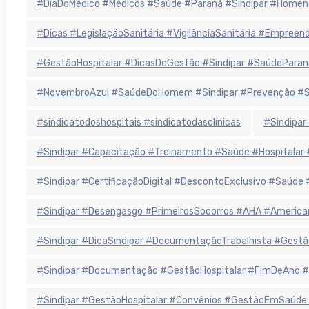
#DiaDoMédico #Médicos #Saúde #Paraná #Sindipar #Homen
#Dicas #LegislaçãoSanitária #VigilânciaSanitária #Empree
#GestãoHospitalar #DicasDeGestão #Sindipar #SaúdeParan
#NovembroAzul #SaúdeDoHomem #Sindipar #Prevenção #Sa
#sindicatodoshospitais #sindicatodasclínicas
#Sindipar
#Sindipar #Capacitação #Treinamento #Saúde #Hospitala
#Sindipar #CertificaçãoDigital #DescontoExclusivo #Saúde
#Sindipar #Desengasgo #PrimeirosSocorros #AHA #America
#Sindipar #DicaSindipar #DocumentaçãoTrabalhista #Gestã
#Sindipar #Documentação #GestãoHospitalar #FimDeAno #
#Sindipar #GestãoHospitalar #Convênios #GestãoEmSaúde