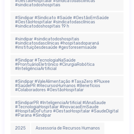
#GestãoHospitalar #sindicatodasclínicas
#sindicatodoshospitais
#Sindipar #Sindicato #Saúde #GestãoEmSaúde
#GestãoHospitalar #sindicatodasclínicas
#sindicatodoshospitais 19 h
#sindipar #sindicatodoshospitais
#sindicatosdasclínicas #hospitaisdoparaná
#instituiçõesdesaúde #gestoresemsaúde
#Sindipar #TecnologiaNaSaúde
#ProntuárioEletrônico #CirurgiaRobótica
#InteligênciaArtificial
#Sindipar #ValeAlimentação #TaxaZero #Pluxee
#SaúdePR #RecursosHumanos #Benefícios
#Colaboradores #GestãoHospitalar
#SindiparPR #InteligenciaArtificial #IAnaSaude
#TecnologiaHospitalar #InovacaoEmSaude
#HospitalDoFuturo #GestaoHospitalar #SaudeDigital
#Parana #Sindipar
2025
Assessoria de Recursos Humanos