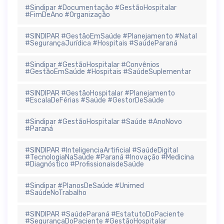
#Sindipar #Documentação #GestãoHospitalar
#FimDeAno #Organização
#SINDIPAR #GestãoEmSaúde #Planejamento #Natal
#SegurançaJurídica #Hospitais #SaúdeParaná
#Sindipar #GestãoHospitalar #Convênios
#GestãoEmSaúde #Hospitais #SaúdeSuplementar
#SINDIPAR #GestãoHospitalar #Planejamento
#EscalaDeFérias #Saúde #GestorDeSaúde
#Sindipar #GestãoHospitalar #Saúde #AnoNovo
#Paraná
#SINDIPAR #InteligenciaArtificial #SaúdeDigital
#TecnologiaNaSaúde #Paraná #Inovação #Medicina
#Diagnóstico #ProfissionaisdeSaúde
#Sindipar #PlanosDeSaúde #Unimed
#SaúdeNoTrabalho
#SINDIPAR #SaúdeParaná #EstatutoDoPaciente
#SegurançaDoPaciente #GestãoHospitalar