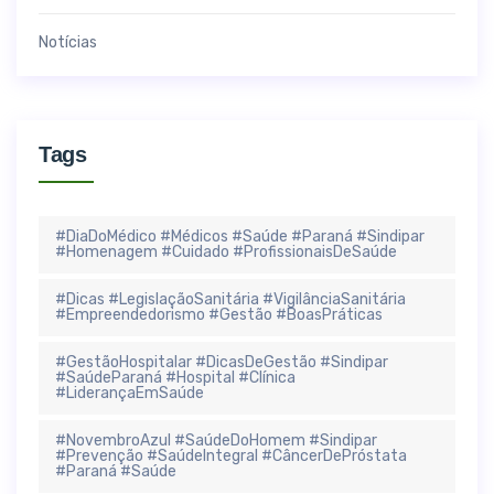
Notícias
Tags
#DiaDoMédico #Médicos #Saúde #Paraná #Sindipar
#Homenagem #Cuidado #ProfissionaisDeSaúde
#Dicas #LegislaçãoSanitária #VigilânciaSanitária
#Empreendedorismo #Gestão #BoasPráticas
#GestãoHospitalar #DicasDeGestão #Sindipar
#SaúdeParaná #Hospital #Clínica
#LiderançaEmSaúde
#NovembroAzul #SaúdeDoHomem #Sindipar
#Prevenção #SaúdeIntegral #CâncerDePróstata
#Paraná #Saúde