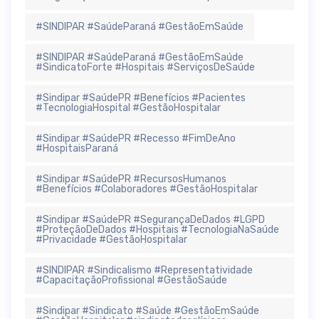
#SINDIPAR #SaúdeParaná #GestãoEmSaúde
#SINDIPAR #SaúdeParaná #GestãoEmSaúde
#SindicatoForte #Hospitais #ServiçosDeSaúde
#Sindipar #SaúdePR #Benefícios #Pacientes
#TecnologiaHospital #GestãoHospitalar
#Sindipar #SaúdePR #Recesso #FimDeAno
#HospitaisParaná
#Sindipar #SaúdePR #RecursosHumanos
#Benefícios #Colaboradores #GestãoHospitalar
#Sindipar #SaúdePR #SegurançaDeDados #LGPD
#ProteçãoDeDados #Hospitais #TecnologiaNaSaúde
#Privacidade #GestãoHospitalar
#SINDIPAR #Sindicalismo #Representatividade
#CapacitaçãoProfissional #GestãoSaúde
#Sindipar #Sindicato #Saúde #GestãoEmSaúde