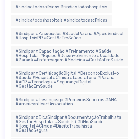
#sindicatodasclínicas #sindicatodoshospitais
#sindicatodoshospitais #sindicatodasclínicas
#Sindipar #Associados #SaúdeParaná #ApoioSindical
#HospitaisPR #GestãoEmSaúde
#Sindipar #Capacitação #Treinamento #Saúde
#Hospitalar #Equipe #Desenvolvimento #Qualidade
#Paraná #Enfermagem #Medicina #GestãoEmSaúde
#Sindipar #CertificaçãoDigital #DescontoExclusivo
#Saúde #Hospital #Clinica #Laboratorio #Paraná
#ACP #Tecnologia #SegurançaDigital
#GestãoEmSaúde
#Sindipar #Desengasgo #PrimeirosSocorros #AHA
#AmericanHeartAssociation
#Sindipar #DicaSindipar #DocumentaçãoTrabalhista
#GestãoHospitalar #SaúdePR #RHnaSaúde
#Hospital #Clinica #DireitoTrabalhista
#GestãoSegura