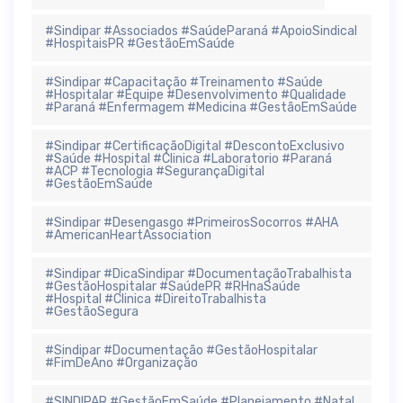
#Sindipar #Associados #SaúdeParaná #ApoioSindical
#HospitaisPR #GestãoEmSaúde
#Sindipar #Capacitação #Treinamento #Saúde
#Hospitalar #Equipe #Desenvolvimento #Qualidade
#Paraná #Enfermagem #Medicina #GestãoEmSaúde
#Sindipar #CertificaçãoDigital #DescontoExclusivo
#Saúde #Hospital #Clinica #Laboratorio #Paraná
#ACP #Tecnologia #SegurançaDigital
#GestãoEmSaúde
#Sindipar #Desengasgo #PrimeirosSocorros #AHA
#AmericanHeartAssociation
#Sindipar #DicaSindipar #DocumentaçãoTrabalhista
#GestãoHospitalar #SaúdePR #RHnaSaúde
#Hospital #Clinica #DireitoTrabalhista
#GestãoSegura
#Sindipar #Documentação #GestãoHospitalar
#FimDeAno #Organização
#SINDIPAR #GestãoEmSaúde #Planejamento #Natal