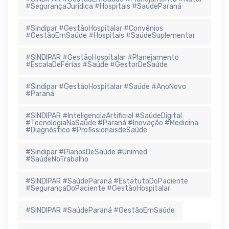
#SegurançaJurídica #Hospitais #SaúdeParaná
#Sindipar #GestãoHospitalar #Convênios
#GestãoEmSaúde #Hospitais #SaúdeSuplementar
#SINDIPAR #GestãoHospitalar #Planejamento
#EscalaDeFérias #Saúde #GestorDeSaúde
#Sindipar #GestãoHospitalar #Saúde #AnoNovo
#Paraná
#SINDIPAR #InteligenciaArtificial #SaúdeDigital
#TecnologiaNaSaúde #Paraná #Inovação #Medicina
#Diagnóstico #ProfissionaisdeSaúde
#Sindipar #PlanosDeSaúde #Unimed
#SaúdeNoTrabalho
#SINDIPAR #SaúdeParaná #EstatutoDoPaciente
#SegurançaDoPaciente #GestãoHospitalar
#SINDIPAR #SaúdeParaná #GestãoEmSaúde