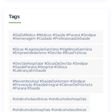
Tags
#DiaDoMédico #Médicos #Saúde #Paraná #Sindipar
#Homenagem #Cuidado #ProfissionaisDeSaúde
#Dicas #LegislaçãoSanitária #VigilânciaSanitária
#Empreendedorismo #Gestão #BoasPráticas
#GestãoHospitalar #DicasDeGestão #Sindipar
#SaúdeParaná #Hospital #Clínica
#LiderançaEmSaúde
#NovembroAzul #SaúdeDoHomem #Sindipar
#Prevenção #SaúdeIntegral #CâncerDePróstata
#Paraná #Saúde
#sindicatodasclínicas #sindicatodoshospitais
#sindicatodoshospitais #sindicatodasclínicas