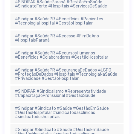
#SINDIPAR #SaúdeParaná #GestãoEmSaúde
#SindicatoForte #Hospitais #ServiçosDeSaúde
#Sindipar #SaúdePR #Benefícios #Pacientes
#TecnologiaHospital #GestãoHospitalar
#Sindipar #SaúdePR #Recesso #FimDeAno
#HospitaisParaná
#Sindipar #SaúdePR #RecursosHumanos
#Benefícios #Colaboradores #GestãoHospitalar
#Sindipar #SaúdePR #SegurançaDeDados #LGPD
#ProteçãoDeDados #Hospitais #TecnologiaNaSaúde
#Privacidade #GestãoHospitalar
#SINDIPAR #Sindicalismo #Representatividade
#CapacitaçãoProfissional #GestãoSaúde
#Sindipar #Sindicato #Saúde #GestãoEmSaúde
#GestãoHospitalar #sindicatodasclínicas
#sindicatodoshospitais
#Sindipar #Sindicato #Saúde #GestãoEmSaúde
#GestãoHospitalar #sindicatodasclínicas