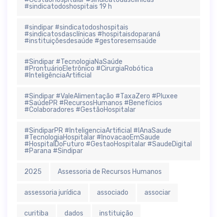
#sindicatodoshospitais 19 h
#sindipar #sindicatodoshospitais
#sindicatosdasclínicas #hospitaisdoparaná
#instituiçõesdesaúde #gestoresemsaúde
#Sindipar #TecnologiaNaSaúde
#ProntuárioEletrônico #CirurgiaRobótica
#InteligênciaArtificial
#Sindipar #ValeAlimentação #TaxaZero #Pluxee
#SaúdePR #RecursosHumanos #Benefícios
#Colaboradores #GestãoHospitalar
#SindiparPR #InteligenciaArtificial #IAnaSaude
#TecnologiaHospitalar #InovacaoEmSaude
#HospitalDoFuturo #GestaoHospitalar #SaudeDigital
#Parana #Sindipar
2025
Assessoria de Recursos Humanos
assessoria jurídica
associado
associar
curitiba
dados
instituição