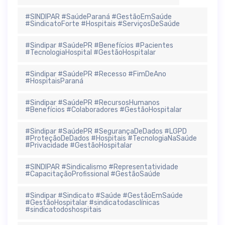
#SINDIPAR #SaúdeParaná #GestãoEmSaúde
#SindicatoForte #Hospitais #ServiçosDeSaúde
#Sindipar #SaúdePR #Benefícios #Pacientes
#TecnologiaHospital #GestãoHospitalar
#Sindipar #SaúdePR #Recesso #FimDeAno
#HospitaisParaná
#Sindipar #SaúdePR #RecursosHumanos
#Benefícios #Colaboradores #GestãoHospitalar
#Sindipar #SaúdePR #SegurançaDeDados #LGPD
#ProteçãoDeDados #Hospitais #TecnologiaNaSaúde
#Privacidade #GestãoHospitalar
#SINDIPAR #Sindicalismo #Representatividade
#CapacitaçãoProfissional #GestãoSaúde
#Sindipar #Sindicato #Saúde #GestãoEmSaúde
#GestãoHospitalar #sindicatodasclínicas
#sindicatodoshospitais