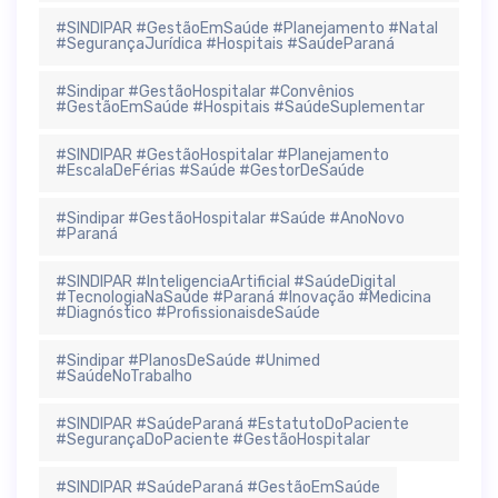
#SINDIPAR #GestãoEmSaúde #Planejamento #Natal
#SegurançaJurídica #Hospitais #SaúdeParaná
#Sindipar #GestãoHospitalar #Convênios
#GestãoEmSaúde #Hospitais #SaúdeSuplementar
#SINDIPAR #GestãoHospitalar #Planejamento
#EscalaDeFérias #Saúde #GestorDeSaúde
#Sindipar #GestãoHospitalar #Saúde #AnoNovo
#Paraná
#SINDIPAR #InteligenciaArtificial #SaúdeDigital
#TecnologiaNaSaúde #Paraná #Inovação #Medicina
#Diagnóstico #ProfissionaisdeSaúde
#Sindipar #PlanosDeSaúde #Unimed
#SaúdeNoTrabalho
#SINDIPAR #SaúdeParaná #EstatutoDoPaciente
#SegurançaDoPaciente #GestãoHospitalar
#SINDIPAR #SaúdeParaná #GestãoEmSaúde