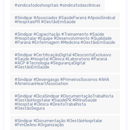
#sindicatodoshospitais #sindicatodasclínicas
#Sindipar #Associados #SaúdeParaná #ApoioSindical
#HospitaisPR #GestãoEmSaúde
#Sindipar #Capacitação #Treinamento #Saúde
#Hospitalar #Equipe #Desenvolvimento #Qualidade
#Paraná #Enfermagem #Medicina #GestãoEmSaúde
#Sindipar #CertificaçãoDigital #DescontoExclusivo
#Saúde #Hospital #Clinica #Laboratorio #Paraná
#ACP #Tecnologia #SegurançaDigital
#GestãoEmSaúde
#Sindipar #Desengasgo #PrimeirosSocorros #AHA
#AmericanHeartAssociation
#Sindipar #DicaSindipar #DocumentaçãoTrabalhista
#GestãoHospitalar #SaúdePR #RHnaSaúde
#Hospital #Clinica #DireitoTrabalhista
#GestãoSegura
#Sindipar #Documentação #GestãoHospitalar
#FimDeAno #Organização