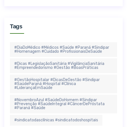
Tags
#DiaDoMédico #Médicos #Saúde #Paraná #Sindipar
#Homenagem #Cuidado #ProfissionaisDeSaúde
#Dicas #LegislaçãoSanitária #VigilânciaSanitária
#Empreendedorismo #Gestão #BoasPráticas
#GestãoHospitalar #DicasDeGestão #Sindipar
#SaúdeParaná #Hospital #Clínica
#LiderançaEmSaúde
#NovembroAzul #SaúdeDoHomem #Sindipar
#Prevenção #SaúdeIntegral #CâncerDePróstata
#Paraná #Saúde
#sindicatodasclínicas #sindicatodoshospitais