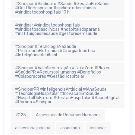
#Sindipar #Sindicato #Saúde #GestãoEmSaúde
#GestãoHospitalar #sindicatodasclínicas
#sindicatodoshospitais 19 h
#sindipar #sindicatodoshospitais
#sindicatosdasclínicas #hospitaisdoparaná
#instituiçõesdesaúde #gestoresemsaúde
#Sindipar #TecnologiaNaSaúde
#ProntuárioEletrônico #CirurgiaRobótica
#InteligênciaArtificial
#Sindipar #ValeAlimentação #TaxaZero #Pluxee
#SaúdePR #RecursosHumanos #Benefícios
#Colaboradores #GestãoHospitalar
#SindiparPR #InteligenciaArtificial #IAnaSaude
#TecnologiaHospitalar #InovacaoEmSaude
#HospitalDoFuturo #GestaoHospitalar #SaudeDigital
#Parana #Sindipar
2025
Assessoria de Recursos Humanos
assessoria jurídica
associado
associar