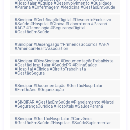
#Hospitalar #Equipe #Desenvolvimento #Qualidade
#Paraná #Enfermagem #Medicina #GestãoEmSaúde
#Sindipar #CertificaçãoDigital #DescontoExclusivo
#Saúde #Hospital #Clinica #Laboratorio #Paraná
#ACP #Tecnologia #SegurançaDigital
#GestãoEmSaúde
#Sindipar #Desengasgo #PrimeirosSocorros #AHA
#AmericanHeartAssociation
#Sindipar #DicaSindipar #DocumentaçãoTrabalhista
#GestãoHospitalar #SaúdePR #RHnaSaúde
#Hospital #Clinica #DireitoTrabalhista
#GestãoSegura
#Sindipar #Documentação #GestãoHospitalar
#FimDeAno #Organização
#SINDIPAR #GestãoEmSaúde #Planejamento #Natal
#SegurançaJurídica #Hospitais #SaúdeParaná
#Sindipar #GestãoHospitalar #Convênios
#GestãoEmSaúde #Hospitais #SaúdeSuplementar