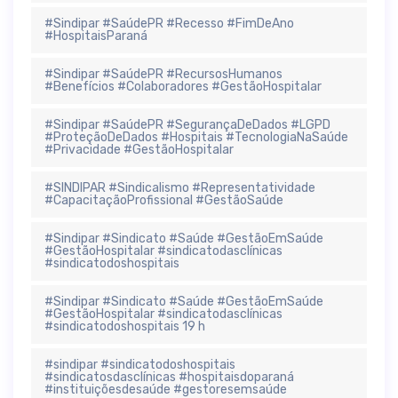
#Sindipar #SaúdePR #Recesso #FimDeAno
#HospitaisParaná
#Sindipar #SaúdePR #RecursosHumanos
#Benefícios #Colaboradores #GestãoHospitalar
#Sindipar #SaúdePR #SegurançaDeDados #LGPD
#ProteçãoDeDados #Hospitais #TecnologiaNaSaúde
#Privacidade #GestãoHospitalar
#SINDIPAR #Sindicalismo #Representatividade
#CapacitaçãoProfissional #GestãoSaúde
#Sindipar #Sindicato #Saúde #GestãoEmSaúde
#GestãoHospitalar #sindicatodasclínicas
#sindicatodoshospitais
#Sindipar #Sindicato #Saúde #GestãoEmSaúde
#GestãoHospitalar #sindicatodasclínicas
#sindicatodoshospitais 19 h
#sindipar #sindicatodoshospitais
#sindicatosdasclínicas #hospitaisdoparaná
#instituiçõesdesaúde #gestoresemsaúde