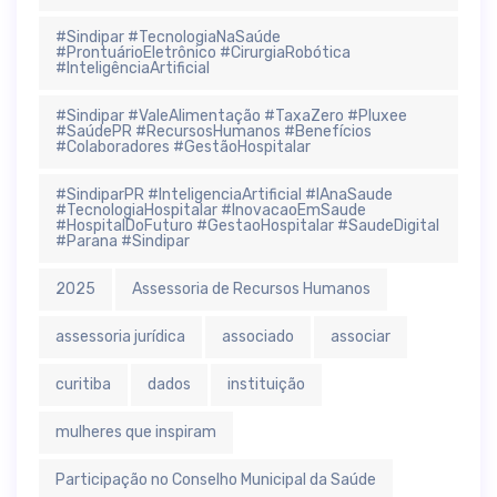
#Sindipar #TecnologiaNaSaúde
#ProntuárioEletrônico #CirurgiaRobótica
#InteligênciaArtificial
#Sindipar #ValeAlimentação #TaxaZero #Pluxee
#SaúdePR #RecursosHumanos #Benefícios
#Colaboradores #GestãoHospitalar
#SindiparPR #InteligenciaArtificial #IAnaSaude
#TecnologiaHospitalar #InovacaoEmSaude
#HospitalDoFuturo #GestaoHospitalar #SaudeDigital
#Parana #Sindipar
2025
Assessoria de Recursos Humanos
assessoria jurídica
associado
associar
curitiba
dados
instituição
mulheres que inspiram
Participação no Conselho Municipal da Saúde