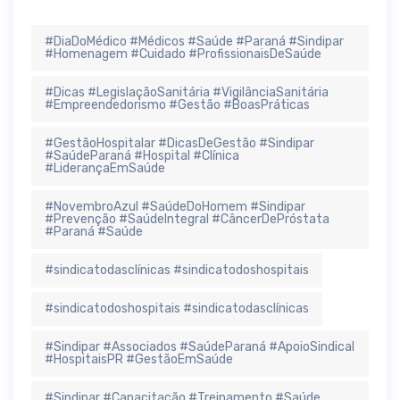
#DiaDoMédico #Médicos #Saúde #Paraná #Sindipar
#Homenagem #Cuidado #ProfissionaisDeSaúde
#Dicas #LegislaçãoSanitária #VigilânciaSanitária
#Empreendedorismo #Gestão #BoasPráticas
#GestãoHospitalar #DicasDeGestão #Sindipar
#SaúdeParaná #Hospital #Clínica
#LiderançaEmSaúde
#NovembroAzul #SaúdeDoHomem #Sindipar
#Prevenção #SaúdeIntegral #CâncerDePróstata
#Paraná #Saúde
#sindicatodasclínicas #sindicatodoshospitais
#sindicatodoshospitais #sindicatodasclínicas
#Sindipar #Associados #SaúdeParaná #ApoioSindical
#HospitaisPR #GestãoEmSaúde
#Sindipar #Capacitação #Treinamento #Saúde