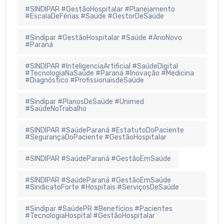
#SINDIPAR #GestãoHospitalar #Planejamento
#EscalaDeFérias #Saúde #GestorDeSaúde
#Sindipar #GestãoHospitalar #Saúde #AnoNovo
#Paraná
#SINDIPAR #InteligenciaArtificial #SaúdeDigital
#TecnologiaNaSaúde #Paraná #Inovação #Medicina
#Diagnóstico #ProfissionaisdeSaúde
#Sindipar #PlanosDeSaúde #Unimed
#SaúdeNoTrabalho
#SINDIPAR #SaúdeParaná #EstatutoDoPaciente
#SegurançaDoPaciente #GestãoHospitalar
#SINDIPAR #SaúdeParaná #GestãoEmSaúde
#SINDIPAR #SaúdeParaná #GestãoEmSaúde
#SindicatoForte #Hospitais #ServiçosDeSaúde
#Sindipar #SaúdePR #Benefícios #Pacientes
#TecnologiaHospital #GestãoHospitalar