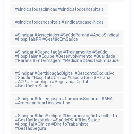
#sindicatodasclínicas #sindicatodoshospitais
#sindicatodoshospitais #sindicatodasclínicas
#Sindipar #Associados #SaúdeParaná #ApoioSindical
#HospitaisPR #GestãoEmSaúde
#Sindipar #Capacitação #Treinamento #Saúde
#Hospitalar #Equipe #Desenvolvimento #Qualidade
#Paraná #Enfermagem #Medicina #GestãoEmSaúde
#Sindipar #CertificaçãoDigital #DescontoExclusivo
#Saúde #Hospital #Clinica #Laboratorio #Paraná
#ACP #Tecnologia #SegurançaDigital
#GestãoEmSaúde
#Sindipar #Desengasgo #PrimeirosSocorros #AHA
#AmericanHeartAssociation
#Sindipar #DicaSindipar #DocumentaçãoTrabalhista
#GestãoHospitalar #SaúdePR #RHnaSaúde
#Hospital #Clinica #DireitoTrabalhista
#GestãoSegura