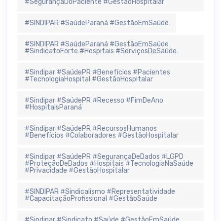
#SegurançaDoPaciente #GestãoHospitalar
#SINDIPAR #SaúdeParaná #GestãoEmSaúde
#SINDIPAR #SaúdeParaná #GestãoEmSaúde
#SindicatoForte #Hospitais #ServiçosDeSaúde
#Sindipar #SaúdePR #Benefícios #Pacientes
#TecnologiaHospital #GestãoHospitalar
#Sindipar #SaúdePR #Recesso #FimDeAno
#HospitaisParaná
#Sindipar #SaúdePR #RecursosHumanos
#Benefícios #Colaboradores #GestãoHospitalar
#Sindipar #SaúdePR #SegurançaDeDados #LGPD
#ProteçãoDeDados #Hospitais #TecnologiaNaSaúde
#Privacidade #GestãoHospitalar
#SINDIPAR #Sindicalismo #Representatividade
#CapacitaçãoProfissional #GestãoSaúde
#Sindipar #Sindicato #Saúde #GestãoEmSaúde