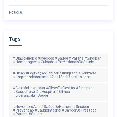
Notícias
Tags
#DiaDoMédico #Médicos #Saúde #Paraná #Sindipar
#Homenagem #Cuidado #ProfissionaisDeSaúde
#Dicas #LegislaçãoSanitária #VigilânciaSanitária
#Empreendedorismo #Gestão #BoasPráticas
#GestãoHospitalar #DicasDeGestão #Sindipar
#SaúdeParaná #Hospital #Clínica
#LiderançaEmSaúde
#NovembroAzul #SaúdeDoHomem #Sindipar
#Prevenção #SaúdeIntegral #CâncerDePróstata
#Paraná #Saúde