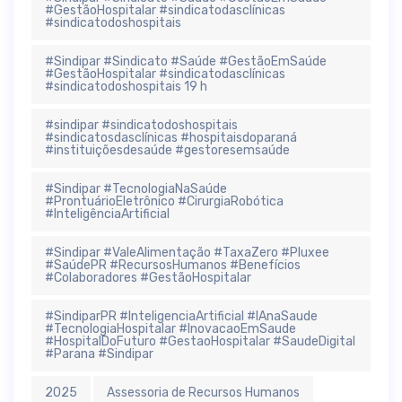
#GestãoHospitalar #sindicatodasclínicas
#sindicatodoshospitais
#Sindipar #Sindicato #Saúde #GestãoEmSaúde
#GestãoHospitalar #sindicatodasclínicas
#sindicatodoshospitais 19 h
#sindipar #sindicatodoshospitais
#sindicatosdasclínicas #hospitaisdoparaná
#instituiçõesdesaúde #gestoresemsaúde
#Sindipar #TecnologiaNaSaúde
#ProntuárioEletrônico #CirurgiaRobótica
#InteligênciaArtificial
#Sindipar #ValeAlimentação #TaxaZero #Pluxee
#SaúdePR #RecursosHumanos #Benefícios
#Colaboradores #GestãoHospitalar
#SindiparPR #InteligenciaArtificial #IAnaSaude
#TecnologiaHospitalar #InovacaoEmSaude
#HospitalDoFuturo #GestaoHospitalar #SaudeDigital
#Parana #Sindipar
2025
Assessoria de Recursos Humanos