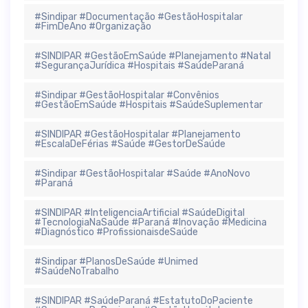
#Sindipar #Documentação #GestãoHospitalar
#FimDeAno #Organização
#SINDIPAR #GestãoEmSaúde #Planejamento #Natal
#SegurançaJurídica #Hospitais #SaúdeParaná
#Sindipar #GestãoHospitalar #Convênios
#GestãoEmSaúde #Hospitais #SaúdeSuplementar
#SINDIPAR #GestãoHospitalar #Planejamento
#EscalaDeFérias #Saúde #GestorDeSaúde
#Sindipar #GestãoHospitalar #Saúde #AnoNovo
#Paraná
#SINDIPAR #InteligenciaArtificial #SaúdeDigital
#TecnologiaNaSaúde #Paraná #Inovação #Medicina
#Diagnóstico #ProfissionaisdeSaúde
#Sindipar #PlanosDeSaúde #Unimed
#SaúdeNoTrabalho
#SINDIPAR #SaúdeParaná #EstatutoDoPaciente