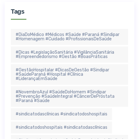
Tags
#DiaDoMédico #Médicos #Saúde #Paraná #Sindipar
#Homenagem #Cuidado #ProfissionaisDeSaúde
#Dicas #LegislaçãoSanitária #VigilânciaSanitária
#Empreendedorismo #Gestão #BoasPráticas
#GestãoHospitalar #DicasDeGestão #Sindipar
#SaúdeParaná #Hospital #Clínica
#LiderançaEmSaúde
#NovembroAzul #SaúdeDoHomem #Sindipar
#Prevenção #SaúdeIntegral #CâncerDePróstata
#Paraná #Saúde
#sindicatodasclínicas #sindicatodoshospitais
#sindicatodoshospitais #sindicatodasclínicas