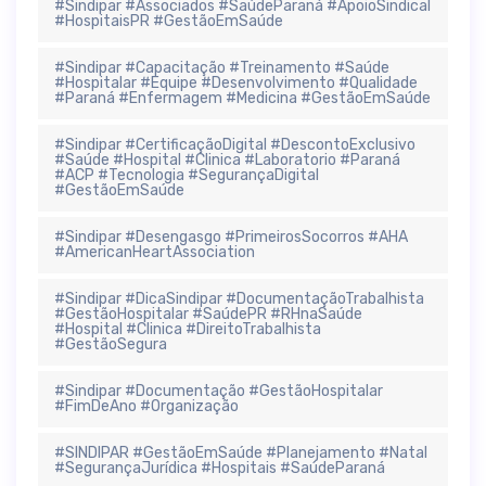
#Sindipar #Associados #SaúdeParaná #ApoioSindical
#HospitaisPR #GestãoEmSaúde
#Sindipar #Capacitação #Treinamento #Saúde
#Hospitalar #Equipe #Desenvolvimento #Qualidade
#Paraná #Enfermagem #Medicina #GestãoEmSaúde
#Sindipar #CertificaçãoDigital #DescontoExclusivo
#Saúde #Hospital #Clinica #Laboratorio #Paraná
#ACP #Tecnologia #SegurançaDigital
#GestãoEmSaúde
#Sindipar #Desengasgo #PrimeirosSocorros #AHA
#AmericanHeartAssociation
#Sindipar #DicaSindipar #DocumentaçãoTrabalhista
#GestãoHospitalar #SaúdePR #RHnaSaúde
#Hospital #Clinica #DireitoTrabalhista
#GestãoSegura
#Sindipar #Documentação #GestãoHospitalar
#FimDeAno #Organização
#SINDIPAR #GestãoEmSaúde #Planejamento #Natal
#SegurançaJurídica #Hospitais #SaúdeParaná