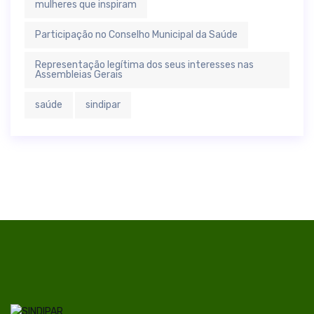
mulheres que inspiram
Participação no Conselho Municipal da Saúde
Representação legítima dos seus interesses nas
Assembleias Gerais
saúde
sindipar