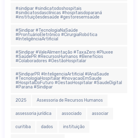
#sindipar #sindicatodoshospitais
#sindicatosdasclínicas #hospitaisdoparaná
#instituiçõesdesaúde #gestoresemsaúde
#Sindipar #TecnologiaNaSaúde
#ProntuárioEletrônico #CirurgiaRobótica
#InteligênciaArtificial
#Sindipar #ValeAlimentação #TaxaZero #Pluxee
#SaúdePR #RecursosHumanos #Benefícios
#Colaboradores #GestãoHospitalar
#SindiparPR #InteligenciaArtificial #IAnaSaude
#TecnologiaHospitalar #InovacaoEmSaude
#HospitalDoFuturo #GestaoHospitalar #SaudeDigital
#Parana #Sindipar
2025
Assessoria de Recursos Humanos
assessoria jurídica
associado
associar
curitiba
dados
instituição