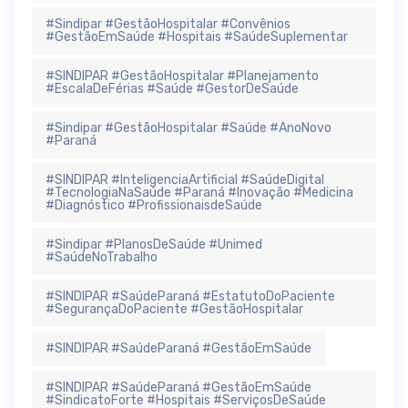
#Sindipar #GestãoHospitalar #Convênios
#GestãoEmSaúde #Hospitais #SaúdeSuplementar
#SINDIPAR #GestãoHospitalar #Planejamento
#EscalaDeFérias #Saúde #GestorDeSaúde
#Sindipar #GestãoHospitalar #Saúde #AnoNovo
#Paraná
#SINDIPAR #InteligenciaArtificial #SaúdeDigital
#TecnologiaNaSaúde #Paraná #Inovação #Medicina
#Diagnóstico #ProfissionaisdeSaúde
#Sindipar #PlanosDeSaúde #Unimed
#SaúdeNoTrabalho
#SINDIPAR #SaúdeParaná #EstatutoDoPaciente
#SegurançaDoPaciente #GestãoHospitalar
#SINDIPAR #SaúdeParaná #GestãoEmSaúde
#SINDIPAR #SaúdeParaná #GestãoEmSaúde
#SindicatoForte #Hospitais #ServiçosDeSaúde