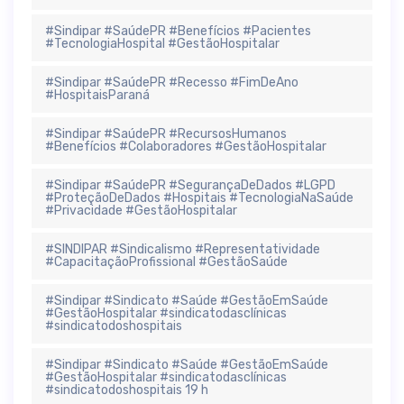
#Sindipar #SaúdePR #Benefícios #Pacientes
#TecnologiaHospital #GestãoHospitalar
#Sindipar #SaúdePR #Recesso #FimDeAno
#HospitaisParaná
#Sindipar #SaúdePR #RecursosHumanos
#Benefícios #Colaboradores #GestãoHospitalar
#Sindipar #SaúdePR #SegurançaDeDados #LGPD
#ProteçãoDeDados #Hospitais #TecnologiaNaSaúde
#Privacidade #GestãoHospitalar
#SINDIPAR #Sindicalismo #Representatividade
#CapacitaçãoProfissional #GestãoSaúde
#Sindipar #Sindicato #Saúde #GestãoEmSaúde
#GestãoHospitalar #sindicatodasclínicas
#sindicatodoshospitais
#Sindipar #Sindicato #Saúde #GestãoEmSaúde
#GestãoHospitalar #sindicatodasclínicas
#sindicatodoshospitais 19 h