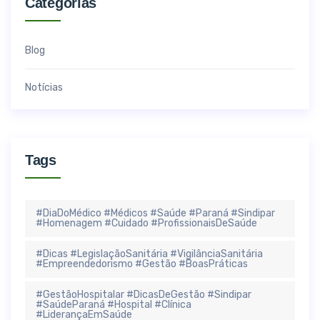
Categorias
Blog
Notícias
Tags
#DiaDoMédico #Médicos #Saúde #Paraná #Sindipar
#Homenagem #Cuidado #ProfissionaisDeSaúde
#Dicas #LegislaçãoSanitária #VigilânciaSanitária
#Empreendedorismo #Gestão #BoasPráticas
#GestãoHospitalar #DicasDeGestão #Sindipar
#SaúdeParaná #Hospital #Clínica
#LiderançaEmSaúde