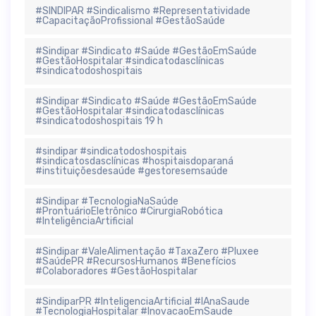
#SINDIPAR #Sindicalismo #Representatividade
#CapacitaçãoProfissional #GestãoSaúde
#Sindipar #Sindicato #Saúde #GestãoEmSaúde
#GestãoHospitalar #sindicatodasclínicas
#sindicatodoshospitais
#Sindipar #Sindicato #Saúde #GestãoEmSaúde
#GestãoHospitalar #sindicatodasclínicas
#sindicatodoshospitais 19 h
#sindipar #sindicatodoshospitais
#sindicatosdasclínicas #hospitaisdoparaná
#instituiçõesdesaúde #gestoresemsaúde
#Sindipar #TecnologiaNaSaúde
#ProntuárioEletrônico #CirurgiaRobótica
#InteligênciaArtificial
#Sindipar #ValeAlimentação #TaxaZero #Pluxee
#SaúdePR #RecursosHumanos #Benefícios
#Colaboradores #GestãoHospitalar
#SindiparPR #InteligenciaArtificial #IAnaSaude
#TecnologiaHospitalar #InovacaoEmSaude