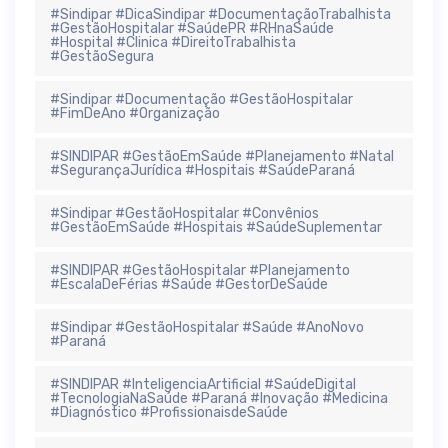
#Sindipar #DicaSindipar #DocumentaçãoTrabalhista
#GestãoHospitalar #SaúdePR #RHnaSaúde
#Hospital #Clinica #DireitoTrabalhista
#GestãoSegura
#Sindipar #Documentação #GestãoHospitalar
#FimDeAno #Organização
#SINDIPAR #GestãoEmSaúde #Planejamento #Natal
#SegurançaJurídica #Hospitais #SaúdeParaná
#Sindipar #GestãoHospitalar #Convênios
#GestãoEmSaúde #Hospitais #SaúdeSuplementar
#SINDIPAR #GestãoHospitalar #Planejamento
#EscalaDeFérias #Saúde #GestorDeSaúde
#Sindipar #GestãoHospitalar #Saúde #AnoNovo
#Paraná
#SINDIPAR #InteligenciaArtificial #SaúdeDigital
#TecnologiaNaSaúde #Paraná #Inovação #Medicina
#Diagnóstico #ProfissionaisdeSaúde