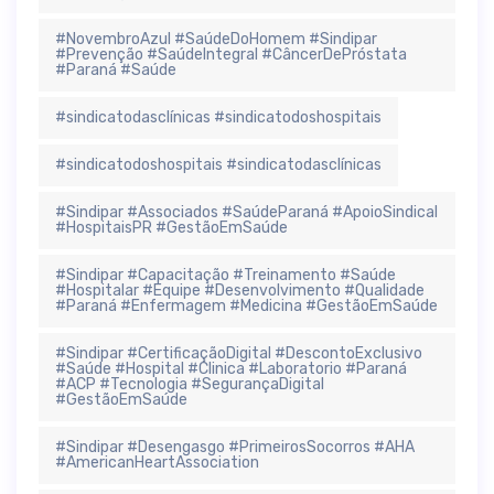
#NovembroAzul #SaúdeDoHomem #Sindipar
#Prevenção #SaúdeIntegral #CâncerDePróstata
#Paraná #Saúde
#sindicatodasclínicas #sindicatodoshospitais
#sindicatodoshospitais #sindicatodasclínicas
#Sindipar #Associados #SaúdeParaná #ApoioSindical
#HospitaisPR #GestãoEmSaúde
#Sindipar #Capacitação #Treinamento #Saúde
#Hospitalar #Equipe #Desenvolvimento #Qualidade
#Paraná #Enfermagem #Medicina #GestãoEmSaúde
#Sindipar #CertificaçãoDigital #DescontoExclusivo
#Saúde #Hospital #Clinica #Laboratorio #Paraná
#ACP #Tecnologia #SegurançaDigital
#GestãoEmSaúde
#Sindipar #Desengasgo #PrimeirosSocorros #AHA
#AmericanHeartAssociation