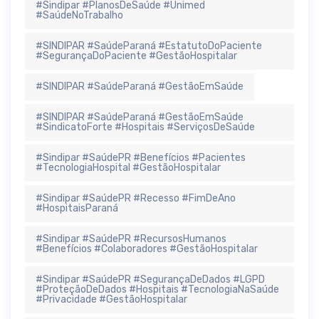
#Sindipar #PlanosDeSaúde #Unimed
#SaúdeNoTrabalho
#SINDIPAR #SaúdeParaná #EstatutoDoPaciente
#SegurançaDoPaciente #GestãoHospitalar
#SINDIPAR #SaúdeParaná #GestãoEmSaúde
#SINDIPAR #SaúdeParaná #GestãoEmSaúde
#SindicatoForte #Hospitais #ServiçosDeSaúde
#Sindipar #SaúdePR #Benefícios #Pacientes
#TecnologiaHospital #GestãoHospitalar
#Sindipar #SaúdePR #Recesso #FimDeAno
#HospitaisParaná
#Sindipar #SaúdePR #RecursosHumanos
#Benefícios #Colaboradores #GestãoHospitalar
#Sindipar #SaúdePR #SegurançaDeDados #LGPD
#ProteçãoDeDados #Hospitais #TecnologiaNaSaúde
#Privacidade #GestãoHospitalar