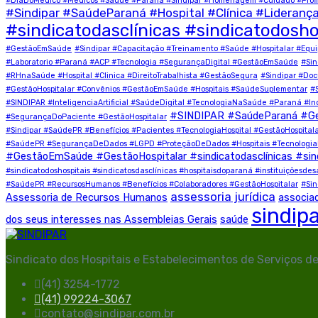
#DiaDoMédico #Médicos #Saúde #Paraná #Sindipar #Homenagem #Cuidado #Profi
#Sindipar #SaúdeParaná #Hospital #Clínica #Lideran
#sindicatodasclínicas #sindicatodosho
#GestãoEmSaúde
#Sindipar #Capacitação #Treinamento #Saúde #Hospitalar #E
#Laboratorio #Paraná #ACP #Tecnologia #SegurançaDigital #GestãoEmSaúde
#Sin
#RHnaSaúde #Hospital #Clinica #DireitoTrabalhista #GestãoSegura
#Sindipar #Do
#GestãoHospitalar #Convênios #GestãoEmSaúde #Hospitais #SaúdeSuplementar
#
#SINDIPAR #InteligenciaArtificial #SaúdeDigital #TecnologiaNaSaúde #Paraná #I
#SINDIPAR #SaúdeParaná #G
#SegurançaDoPaciente #GestãoHospitalar
#Sindipar #SaúdePR #Benefícios #Pacientes #TecnologiaHospital #GestãoHospital
#SaúdePR #SegurançaDeDados #LGPD #ProteçãoDeDados #Hospitais #TecnologiaN
#GestãoEmSaúde #GestãoHospitalar #sindicatodasclínicas #sin
#sindicatodoshospitais #sindicatosdasclínicas #hospitaisdoparaná #instituições
#SaúdePR #RecursosHumanos #Benefícios #Colaboradores #GestãoHospitalar
#Sin
assessoria jurídica
Assessoria de Recursos Humanos
associa
sindip
dos seus interesses nas Assembleias Gerais
saúde
Sindicato dos Hospitais e Estabelecimentos de Serviços d
(41) 3254-1772
(41) 99224-3067
contato@sindipar.com.br