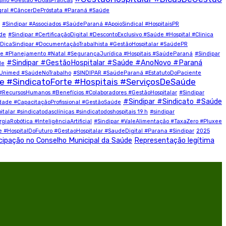
ismo #Gestão #BoasPráticas
ral #CâncerDePróstata #Paraná #Saúde
#Sindipar #Associados #SaúdeParaná #ApoioSindical #HospitaisPR
úde
#Sindipar #CertificaçãoDigital #DescontoExclusivo #Saúde #Hospital #Clinica
#DicaSindipar #DocumentaçãoTrabalhista #GestãoHospitalar #SaúdePR
 #Planejamento #Natal #SegurançaJurídica #Hospitais #SaúdeParaná
#Sindipar
#Sindipar #GestãoHospitalar #Saúde #AnoNovo #Paraná
de
#Unimed #SaúdeNoTrabalho
#SINDIPAR #SaúdeParaná #EstatutoDoPaciente
#SindicatoForte #Hospitais #ServiçosDeSaúde
#RecursosHumanos #Benefícios #Colaboradores #GestãoHospitalar
#Sindipar
#Sindipar #Sindicato #Saúde
idade #CapacitaçãoProfissional #GestãoSaúde
lar #sindicatodasclínicas #sindicatodoshospitais 19 h
#sindipar
iaRobótica #InteligênciaArtificial
#Sindipar #ValeAlimentação #TaxaZero #Pluxee
e #HospitalDoFuturo #GestaoHospitalar #SaudeDigital #Parana #Sindipar
2025
cipação no Conselho Municipal da Saúde
Representação legítima