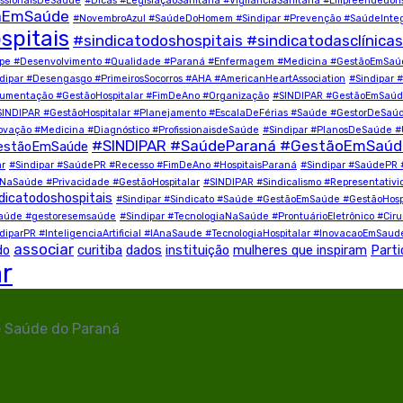
ssionaisDeSaúde
#Dicas #LegislaçãoSanitária #VigilânciaSanitária #Empreendedor
çaEmSaúde
#NovembroAzul #SaúdeDoHomem #Sindipar #Prevenção #SaúdeInteg
spitais
#sindicatodoshospitais #sindicatodasclínicas
quipe #Desenvolvimento #Qualidade #Paraná #Enfermagem #Medicina #GestãoEmSa
dipar #Desengasgo #PrimeirosSocorros #AHA #AmericanHeartAssociation
#Sindipar 
cumentação #GestãoHospitalar #FimDeAno #Organização
#SINDIPAR #GestãoEmSaúde
SINDIPAR #GestãoHospitalar #Planejamento #EscalaDeFérias #Saúde #GestorDeSaú
novação #Medicina #Diagnóstico #ProfissionaisdeSaúde
#Sindipar #PlanosDeSaúde 
#SINDIPAR #SaúdeParaná #GestãoEmSaúde 
estãoEmSaúde
ar
#Sindipar #SaúdePR #Recesso #FimDeAno #HospitaisParaná
#Sindipar #SaúdePR 
aSaúde #Privacidade #GestãoHospitalar
#SINDIPAR #Sindicalismo #Representativ
dicatodoshospitais
#Sindipar #Sindicato #Saúde #GestãoEmSaúde #GestãoHospita
desaúde #gestoresemsaúde
#Sindipar #TecnologiaNaSaúde #ProntuárioEletrônico #Cirurg
diparPR #InteligenciaArtificial #IAnaSaude #TecnologiaHospitalar #InovacaoEmSaud
associar
do
curitiba
dados
instituição
mulheres que inspiram
Parti
ar
e Saúde do Paraná