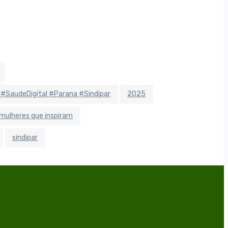
 #SaudeDigital #Parana #Sindipar
2025
mulheres que inspiram
sindipar