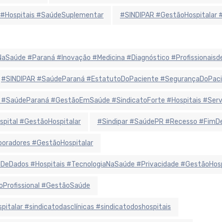
 #Hospitais #SaúdeSuplementar
#SINDIPAR #GestãoHospitalar 
iaNaSaúde #Paraná #Inovação #Medicina #Diagnóstico #Profissionais
#SINDIPAR #SaúdeParaná #EstatutoDoPaciente #SegurançaDoPaci
 #SaúdeParaná #GestãoEmSaúde #SindicatoForte #Hospitais #Ser
spital #GestãoHospitalar
#Sindipar #SaúdePR #Recesso #FimDe
oradores #GestãoHospitalar
eDados #Hospitais #TecnologiaNaSaúde #Privacidade #GestãoHosp
oProfissional #GestãoSaúde
alar #sindicatodasclínicas #sindicatodoshospitais