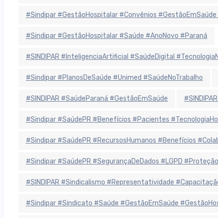
#Sindipar #GestãoHospitalar #Convênios #GestãoEmSaúde
#Sindipar #GestãoHospitalar #Saúde #AnoNovo #Paraná
#SINDIPAR #InteligenciaArtificial #SaúdeDigital #Tecnolog
#Sindipar #PlanosDeSaúde #Unimed #SaúdeNoTrabalho
#SINDIPAR #SaúdeParaná #GestãoEmSaúde
#SINDIPAR
#Sindipar #SaúdePR #Benefícios #Pacientes #TecnologiaHo
#Sindipar #SaúdePR #RecursosHumanos #Benefícios #Colab
#Sindipar #SaúdePR #SegurançaDeDados #LGPD #ProteçãoD
#SINDIPAR #Sindicalismo #Representatividade #Capacitaçã
#Sindipar #Sindicato #Saúde #GestãoEmSaúde #GestãoHospit