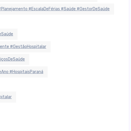
#Planejamento #EscalaDeFérias #Saúde #GestorDeSaúde
deSaúde
ente #GestãoHospitalar
viçosDeSaúde
Ano #HospitaisParaná
italar