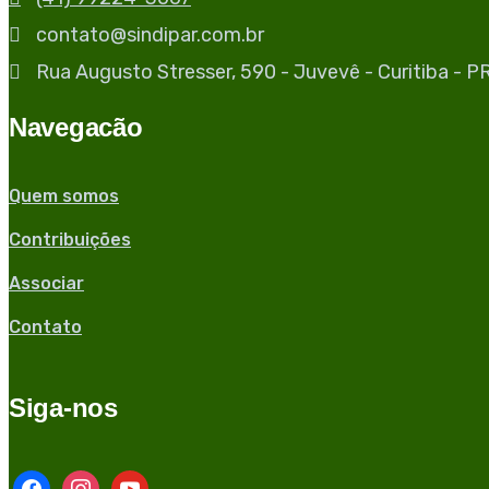
contato@sindipar.com.br
Rua Augusto Stresser, 590 - Juvevê - Curitiba - 
Navegacão
Quem somos
Contribuições
Associar
Contato
Siga-nos
facebook
instagram
youtube