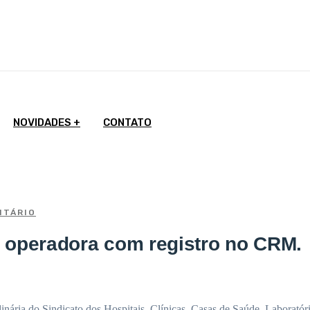
ex - 8h - 12h e 14h as 18h
NOVIDADES
CONTATO
TÁRIO
a operadora com registro no CRM.
dinária do Sindicato dos Hospitais, Clínicas, Casas de Saúde, Laborat