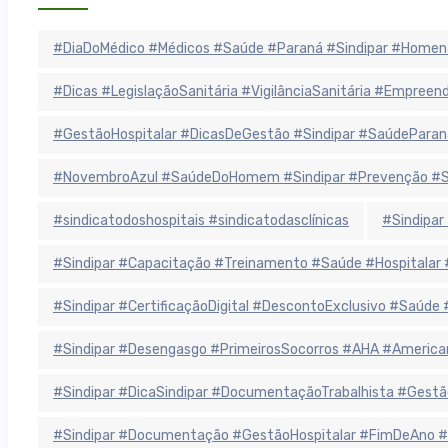
#DiaDoMédico #Médicos #Saúde #Paraná #Sindipar #Homen
#Dicas #LegislaçãoSanitária #VigilânciaSanitária #Empree
#GestãoHospitalar #DicasDeGestão #Sindipar #SaúdeParan
#NovembroAzul #SaúdeDoHomem #Sindipar #Prevenção #Sa
#sindicatodoshospitais #sindicatodasclínicas
#Sindipar
#Sindipar #Capacitação #Treinamento #Saúde #Hospitala
#Sindipar #CertificaçãoDigital #DescontoExclusivo #Saúde
#Sindipar #Desengasgo #PrimeirosSocorros #AHA #America
#Sindipar #DicaSindipar #DocumentaçãoTrabalhista #Gestã
#Sindipar #Documentação #GestãoHospitalar #FimDeAno #