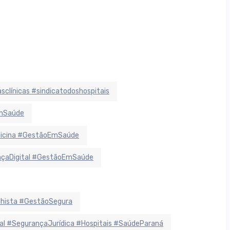
sclínicas #sindicatodoshospitais
EmSaúde
dicina #GestãoEmSaúde
ançaDigital #GestãoEmSaúde
lhista #GestãoSegura
 #SegurançaJurídica #Hospitais #SaúdeParaná