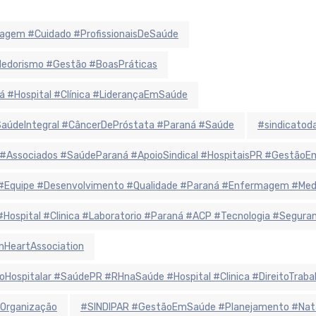
agem #Cuidado #ProfissionaisDeSaúde
ndedorismo #Gestão #BoasPráticas
á #Hospital #Clínica #LiderançaEmSaúde
údeIntegral #CâncerDePróstata #Paraná #Saúde
#sindicatoda
 #Associados #SaúdeParaná #ApoioSindical #HospitaisPR #Gestão
r #Equipe #Desenvolvimento #Qualidade #Paraná #Enfermagem #Me
 #Hospital #Clinica #Laboratorio #Paraná #ACP #Tecnologia #Segur
nHeartAssociation
oHospitalar #SaúdePR #RHnaSaúde #Hospital #Clinica #DireitoTraba
Organização
#SINDIPAR #GestãoEmSaúde #Planejamento #Natal