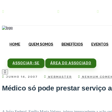
contato@sindipar.com.br
(41) 3254-1772
seg a s
HOME
QUEM SOMOS
BENEFÍCIOS
EVENTOS
ASSOCIAR-SE
ÁREA DO ASSOCIADO
JUNHO 14, 2007
WEBMASTER
NENHUM COMEN
Médico só pode prestar serviço 
A Juíza Federal, Emília Maria Velano, julgou improcedente a ação or