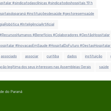
alar #sindicatodasclínicas #sindicatodoshospitais 19 h
hospitaisdoparaná #instituiçõesdesaúde #gestoresemsaúde
aRobótica #InteligênciaArtificial
#RecursosHumanos #Benefícios #Colaboradores #GestãoHospitalar
aHospitalar #InovacaoEmSaude #HospitalDoFuturo #GestaoHospitalar
associado
associar
curitiba
dados
instituição
ção legítima dos seus interesses nas Assembleias Gerais
saúde
úde do Paraná