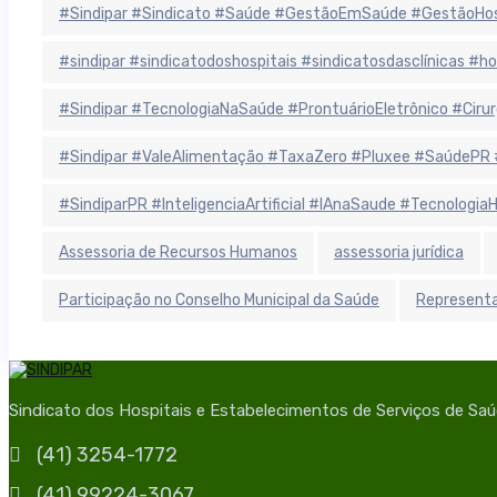
#Sindipar #Sindicato #Saúde #GestãoEmSaúde #GestãoHospit
#sindipar #sindicatodoshospitais #sindicatosdasclínicas #
#Sindipar #TecnologiaNaSaúde #ProntuárioEletrônico #Cirurgi
#Sindipar #ValeAlimentação #TaxaZero #Pluxee #SaúdePR 
#SindiparPR #InteligenciaArtificial #IAnaSaude #Tecnologi
Assessoria de Recursos Humanos
assessoria jurídica
Participação no Conselho Municipal da Saúde
Representa
Sindicato dos Hospitais e Estabelecimentos de Serviços de Sa
(41) 3254-1772
(41) 99224-3067