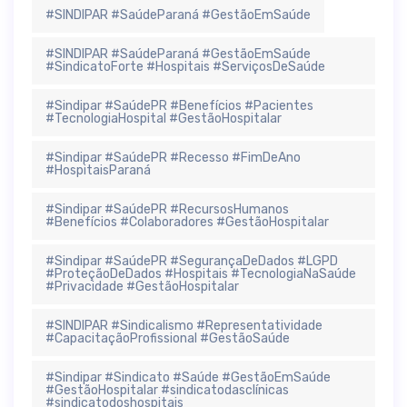
#SINDIPAR #SaúdeParaná #GestãoEmSaúde
#SINDIPAR #SaúdeParaná #GestãoEmSaúde
#SindicatoForte #Hospitais #ServiçosDeSaúde
#Sindipar #SaúdePR #Benefícios #Pacientes
#TecnologiaHospital #GestãoHospitalar
#Sindipar #SaúdePR #Recesso #FimDeAno
#HospitaisParaná
#Sindipar #SaúdePR #RecursosHumanos
#Benefícios #Colaboradores #GestãoHospitalar
#Sindipar #SaúdePR #SegurançaDeDados #LGPD
#ProteçãoDeDados #Hospitais #TecnologiaNaSaúde
#Privacidade #GestãoHospitalar
#SINDIPAR #Sindicalismo #Representatividade
#CapacitaçãoProfissional #GestãoSaúde
#Sindipar #Sindicato #Saúde #GestãoEmSaúde
#GestãoHospitalar #sindicatodasclínicas
#sindicatodoshospitais