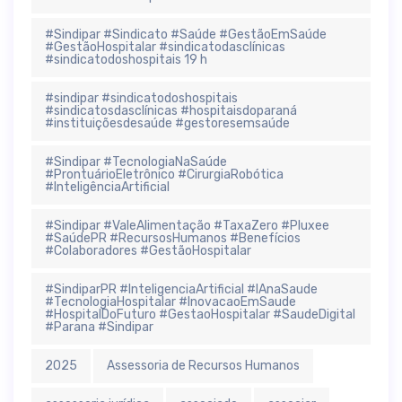
#Sindipar #Sindicato #Saúde #GestãoEmSaúde
#GestãoHospitalar #sindicatodasclínicas
#sindicatodoshospitais 19 h
#sindipar #sindicatodoshospitais
#sindicatosdasclínicas #hospitaisdoparaná
#instituiçõesdesaúde #gestoresemsaúde
#Sindipar #TecnologiaNaSaúde
#ProntuárioEletrônico #CirurgiaRobótica
#InteligênciaArtificial
#Sindipar #ValeAlimentação #TaxaZero #Pluxee
#SaúdePR #RecursosHumanos #Benefícios
#Colaboradores #GestãoHospitalar
#SindiparPR #InteligenciaArtificial #IAnaSaude
#TecnologiaHospitalar #InovacaoEmSaude
#HospitalDoFuturo #GestaoHospitalar #SaudeDigital
#Parana #Sindipar
2025
Assessoria de Recursos Humanos