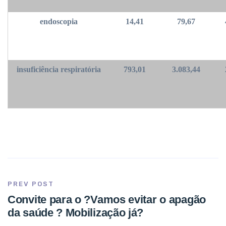
endoscopia
14,41
79,67
insuficiência respiratória
793,01
3.083,44
PREV POST
Convite para o ?Vamos evitar o apagão
da saúde ? Mobilização já?