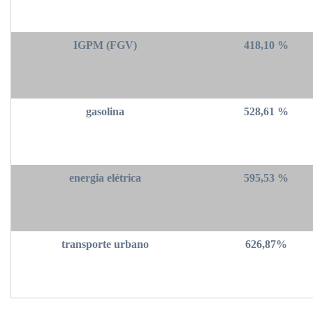
IGPM (FGV)
418,10 %
gasolina
528,61 %
energia elétrica
595,53 %
transporte urbano
626,87%