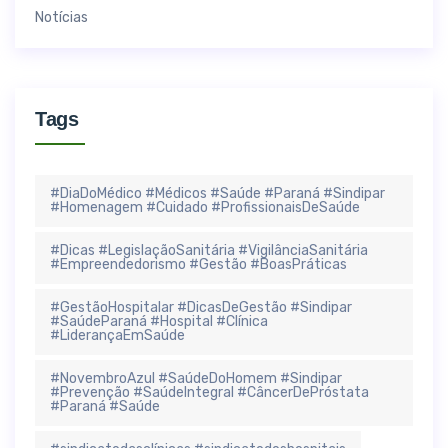
Notícias
Tags
#DiaDoMédico #Médicos #Saúde #Paraná #Sindipar
#Homenagem #Cuidado #ProfissionaisDeSaúde
#Dicas #LegislaçãoSanitária #VigilânciaSanitária
#Empreendedorismo #Gestão #BoasPráticas
#GestãoHospitalar #DicasDeGestão #Sindipar
#SaúdeParaná #Hospital #Clínica
#LiderançaEmSaúde
#NovembroAzul #SaúdeDoHomem #Sindipar
#Prevenção #SaúdeIntegral #CâncerDePróstata
#Paraná #Saúde