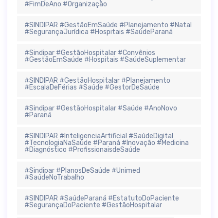
#FimDeAno #Organização
#SINDIPAR #GestãoEmSaúde #Planejamento #Natal
#SegurançaJurídica #Hospitais #SaúdeParaná
#Sindipar #GestãoHospitalar #Convênios
#GestãoEmSaúde #Hospitais #SaúdeSuplementar
#SINDIPAR #GestãoHospitalar #Planejamento
#EscalaDeFérias #Saúde #GestorDeSaúde
#Sindipar #GestãoHospitalar #Saúde #AnoNovo
#Paraná
#SINDIPAR #InteligenciaArtificial #SaúdeDigital
#TecnologiaNaSaúde #Paraná #Inovação #Medicina
#Diagnóstico #ProfissionaisdeSaúde
#Sindipar #PlanosDeSaúde #Unimed
#SaúdeNoTrabalho
#SINDIPAR #SaúdeParaná #EstatutoDoPaciente
#SegurançaDoPaciente #GestãoHospitalar