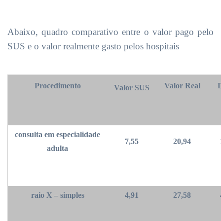
Abaixo, quadro comparativo entre o valor pago pelo
SUS e o valor realmente gasto pelos hospitais
Procedimento
Valor Real
D
Valor SUS
consulta em especialidade
7,55
20,94
adulta
raio X – simples
4,91
27,58