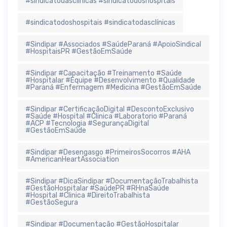
#sindicatodasclínicas #sindicatodoshospitais
#sindicatodoshospitais #sindicatodasclínicas
#Sindipar #Associados #SaúdeParaná #ApoioSindical
#HospitaisPR #GestãoEmSaúde
#Sindipar #Capacitação #Treinamento #Saúde
#Hospitalar #Equipe #Desenvolvimento #Qualidade
#Paraná #Enfermagem #Medicina #GestãoEmSaúde
#Sindipar #CertificaçãoDigital #DescontoExclusivo
#Saúde #Hospital #Clinica #Laboratorio #Paraná
#ACP #Tecnologia #SegurançaDigital
#GestãoEmSaúde
#Sindipar #Desengasgo #PrimeirosSocorros #AHA
#AmericanHeartAssociation
#Sindipar #DicaSindipar #DocumentaçãoTrabalhista
#GestãoHospitalar #SaúdePR #RHnaSaúde
#Hospital #Clinica #DireitoTrabalhista
#GestãoSegura
#Sindipar #Documentação #GestãoHospitalar