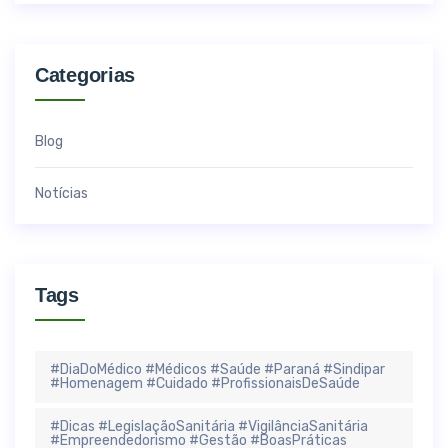
Categorias
Blog
Notícias
Tags
#DiaDoMédico #Médicos #Saúde #Paraná #Sindipar
#Homenagem #Cuidado #ProfissionaisDeSaúde
#Dicas #LegislaçãoSanitária #VigilânciaSanitária
#Empreendedorismo #Gestão #BoasPráticas