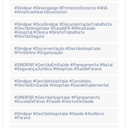
#Sindipar #Desengasgo #PrimeirosSocorros #AHA
#AmericanHeartAssociation
#Sindipar #DicaSindipar #DocumentaçãoTrabalhista
#GestãoHospitalar #SaúdePR #RHnaSaúde
#Hospital #Clinica #DireitoTrabalhista
#GestãoSegura
#Sindipar #Documentação #GestãoHospitalar
#FimDeAno #Organização
#SINDIPAR #GestãoEmSaúde #Planejamento #Natal
#SegurançaJurídica #Hospitais #SaúdeParaná
#Sindipar #GestãoHospitalar #Convênios
#GestãoEmSaúde #Hospitais #SaúdeSuplementar
#SINDIPAR #GestãoHospitalar #Planejamento
#EscalaDeFérias #Saúde #GestorDeSaúde
#Sindipar #GestãoHospitalar #Saúde #AnoNovo
#Paraná