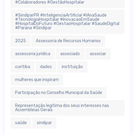
#Colaboradores #GestãoHospitalar
#SindiparPR #InteligenciaArtificial #IAnaSaude
#TecnologiaHospitalar #InovacaoEmSaude
#HospitalDoFuturo #GestaoHospitalar #SaudeDigital
#Parana #Sindipar
2025
Assessoria de Recursos Humanos
assessoria jurídica
associado
associar
curitiba
dados
instituição
mulheres que inspiram
Participação no Conselho Municipal da Saúde
Representação legítima dos seus interesses nas
Assembleias Gerais
saúde
sindipar