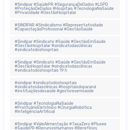
#Sindipar #SaúdePR #SegurançaDeDados #LGPD
#ProteçãoDeDados #Hospitais #TecnologiaNaSaúde
#Privacidade #GestãoHospitalar
#SINDIPAR #Sindicalismo #Representatividade
#CapacitaçãoProfissional #GestãoSaúde
#Sindipar #Sindicato #Saúde #GestãoEmSaúde
#GestãoHospitalar #sindicatodasclínicas
#sindicatodoshospitais
#Sindipar #Sindicato #Saúde #GestãoEmSaúde
#GestãoHospitalar #sindicatodasclínicas
#sindicatodoshospitais 19 h
#sindipar #sindicatodoshospitais
#sindicatosdasclínicas #hospitaisdoparaná
#instituiçõesdesaúde #gestoresemsaúde
#Sindipar #TecnologiaNaSaúde
#ProntuárioEletrônico #CirurgiaRobótica
#InteligênciaArtificial
#Sindipar #ValeAlimentação #TaxaZero #Pluxee
#SaúdePR #RecursosHumanos #Benefícios