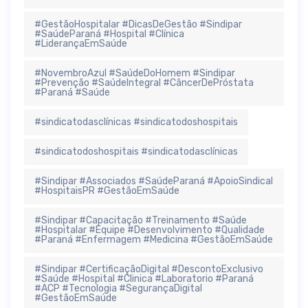
#GestãoHospitalar #DicasDeGestão #Sindipar
#SaúdeParaná #Hospital #Clínica
#LiderançaEmSaúde
#NovembroAzul #SaúdeDoHomem #Sindipar
#Prevenção #SaúdeIntegral #CâncerDePróstata
#Paraná #Saúde
#sindicatodasclínicas #sindicatodoshospitais
#sindicatodoshospitais #sindicatodasclínicas
#Sindipar #Associados #SaúdeParaná #ApoioSindical
#HospitaisPR #GestãoEmSaúde
#Sindipar #Capacitação #Treinamento #Saúde
#Hospitalar #Equipe #Desenvolvimento #Qualidade
#Paraná #Enfermagem #Medicina #GestãoEmSaúde
#Sindipar #CertificaçãoDigital #DescontoExclusivo
#Saúde #Hospital #Clinica #Laboratorio #Paraná
#ACP #Tecnologia #SegurançaDigital
#GestãoEmSaúde