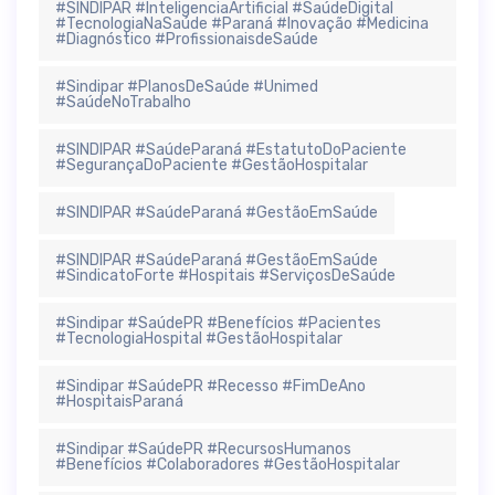
#SINDIPAR #InteligenciaArtificial #SaúdeDigital
#TecnologiaNaSaúde #Paraná #Inovação #Medicina
#Diagnóstico #ProfissionaisdeSaúde
#Sindipar #PlanosDeSaúde #Unimed
#SaúdeNoTrabalho
#SINDIPAR #SaúdeParaná #EstatutoDoPaciente
#SegurançaDoPaciente #GestãoHospitalar
#SINDIPAR #SaúdeParaná #GestãoEmSaúde
#SINDIPAR #SaúdeParaná #GestãoEmSaúde
#SindicatoForte #Hospitais #ServiçosDeSaúde
#Sindipar #SaúdePR #Benefícios #Pacientes
#TecnologiaHospital #GestãoHospitalar
#Sindipar #SaúdePR #Recesso #FimDeAno
#HospitaisParaná
#Sindipar #SaúdePR #RecursosHumanos
#Benefícios #Colaboradores #GestãoHospitalar