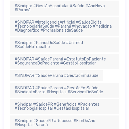
#Sindipar #GestãoHospitalar #Saúde #AnoNovo
#Paraná
#SINDIPAR #InteligenciaArtificial #SaúdeDigital
#TecnologiaNaSaúde #Paraná #Inovação #Medicina
#Diagnóstico #ProfissionaisdeSaúde
#Sindipar #PlanosDeSaúde #Unimed
#SaúdeNoTrabalho
#SINDIPAR #SaúdeParaná #EstatutoDoPaciente
#SegurançaDoPaciente #GestãoHospitalar
#SINDIPAR #SaúdeParaná #GestãoEmSaúde
#SINDIPAR #SaúdeParaná #GestãoEmSaúde
#SindicatoForte #Hospitais #ServiçosDeSaúde
#Sindipar #SaúdePR #Benefícios #Pacientes
#TecnologiaHospital #GestãoHospitalar
#Sindipar #SaúdePR #Recesso #FimDeAno
#HospitaisParaná