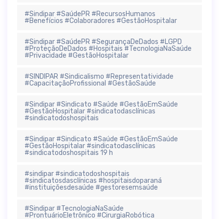
#Sindipar #SaúdePR #RecursosHumanos
#Benefícios #Colaboradores #GestãoHospitalar
#Sindipar #SaúdePR #SegurançaDeDados #LGPD
#ProteçãoDeDados #Hospitais #TecnologiaNaSaúde
#Privacidade #GestãoHospitalar
#SINDIPAR #Sindicalismo #Representatividade
#CapacitaçãoProfissional #GestãoSaúde
#Sindipar #Sindicato #Saúde #GestãoEmSaúde
#GestãoHospitalar #sindicatodasclínicas
#sindicatodoshospitais
#Sindipar #Sindicato #Saúde #GestãoEmSaúde
#GestãoHospitalar #sindicatodasclínicas
#sindicatodoshospitais 19 h
#sindipar #sindicatodoshospitais
#sindicatosdasclínicas #hospitaisdoparaná
#instituiçõesdesaúde #gestoresemsaúde
#Sindipar #TecnologiaNaSaúde
#ProntuárioEletrônico #CirurgiaRobótica