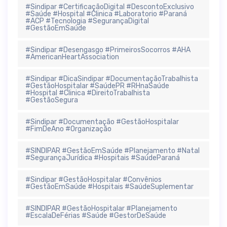
#Sindipar #CertificaçãoDigital #DescontoExclusivo
#Saúde #Hospital #Clinica #Laboratorio #Paraná
#ACP #Tecnologia #SegurançaDigital
#GestãoEmSaúde
#Sindipar #Desengasgo #PrimeirosSocorros #AHA
#AmericanHeartAssociation
#Sindipar #DicaSindipar #DocumentaçãoTrabalhista
#GestãoHospitalar #SaúdePR #RHnaSaúde
#Hospital #Clinica #DireitoTrabalhista
#GestãoSegura
#Sindipar #Documentação #GestãoHospitalar
#FimDeAno #Organização
#SINDIPAR #GestãoEmSaúde #Planejamento #Natal
#SegurançaJurídica #Hospitais #SaúdeParaná
#Sindipar #GestãoHospitalar #Convênios
#GestãoEmSaúde #Hospitais #SaúdeSuplementar
#SINDIPAR #GestãoHospitalar #Planejamento
#EscalaDeFérias #Saúde #GestorDeSaúde