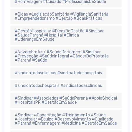
#Homenagem #Cuidado #ProfissionaisDeSaúde
#Dicas #LegislaçãoSanitária #VigilânciaSanitária
#Empreendedorismo #Gestão #BoasPráticas
#GestãoHospitalar #DicasDeGestão #Sindipar
#SaúdeParaná #Hospital #Clínica
#LiderançaEmSaúde
#NovembroAzul #SaúdeDoHomem #Sindipar
#Prevenção #SaúdeIntegral #CâncerDePróstata
#Paraná #Saúde
#sindicatodasclínicas #sindicatodoshospitais
#sindicatodoshospitais #sindicatodasclínicas
#Sindipar #Associados #SaúdeParaná #ApoioSindical
#HospitaisPR #GestãoEmSaúde
#Sindipar #Capacitação #Treinamento #Saúde
#Hospitalar #Equipe #Desenvolvimento #Qualidade
#Paraná #Enfermagem #Medicina #GestãoEmSaúde