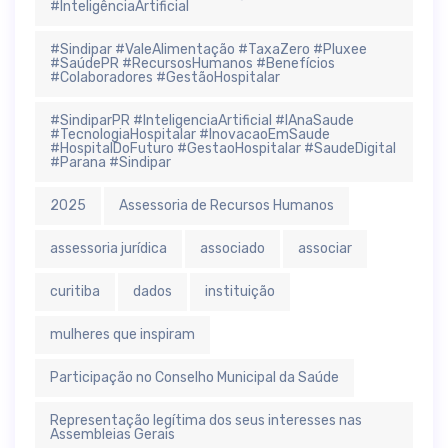
#InteligênciaArtificial
#Sindipar #ValeAlimentação #TaxaZero #Pluxee
#SaúdePR #RecursosHumanos #Benefícios
#Colaboradores #GestãoHospitalar
#SindiparPR #InteligenciaArtificial #IAnaSaude
#TecnologiaHospitalar #InovacaoEmSaude
#HospitalDoFuturo #GestaoHospitalar #SaudeDigital
#Parana #Sindipar
2025
Assessoria de Recursos Humanos
assessoria jurídica
associado
associar
curitiba
dados
instituição
mulheres que inspiram
Participação no Conselho Municipal da Saúde
Representação legítima dos seus interesses nas
Assembleias Gerais