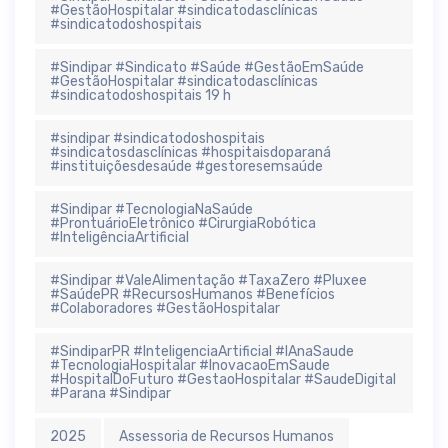
#GestãoHospitalar #sindicatodasclínicas
#sindicatodoshospitais
#Sindipar #Sindicato #Saúde #GestãoEmSaúde
#GestãoHospitalar #sindicatodasclínicas
#sindicatodoshospitais 19 h
#sindipar #sindicatodoshospitais
#sindicatosdasclínicas #hospitaisdoparaná
#instituiçõesdesaúde #gestoresemsaúde
#Sindipar #TecnologiaNaSaúde
#ProntuárioEletrônico #CirurgiaRobótica
#InteligênciaArtificial
#Sindipar #ValeAlimentação #TaxaZero #Pluxee
#SaúdePR #RecursosHumanos #Benefícios
#Colaboradores #GestãoHospitalar
#SindiparPR #InteligenciaArtificial #IAnaSaude
#TecnologiaHospitalar #InovacaoEmSaude
#HospitalDoFuturo #GestaoHospitalar #SaudeDigital
#Parana #Sindipar
2025
Assessoria de Recursos Humanos