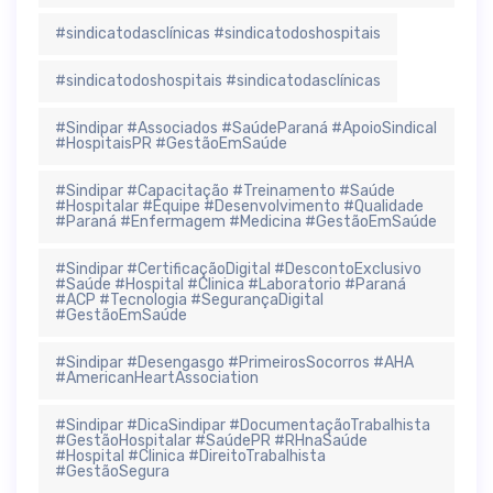
#sindicatodasclínicas #sindicatodoshospitais
#sindicatodoshospitais #sindicatodasclínicas
#Sindipar #Associados #SaúdeParaná #ApoioSindical
#HospitaisPR #GestãoEmSaúde
#Sindipar #Capacitação #Treinamento #Saúde
#Hospitalar #Equipe #Desenvolvimento #Qualidade
#Paraná #Enfermagem #Medicina #GestãoEmSaúde
#Sindipar #CertificaçãoDigital #DescontoExclusivo
#Saúde #Hospital #Clinica #Laboratorio #Paraná
#ACP #Tecnologia #SegurançaDigital
#GestãoEmSaúde
#Sindipar #Desengasgo #PrimeirosSocorros #AHA
#AmericanHeartAssociation
#Sindipar #DicaSindipar #DocumentaçãoTrabalhista
#GestãoHospitalar #SaúdePR #RHnaSaúde
#Hospital #Clinica #DireitoTrabalhista
#GestãoSegura