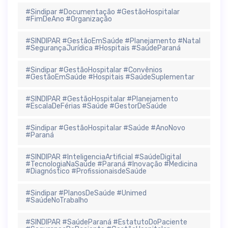
#Sindipar #Documentação #GestãoHospitalar
#FimDeAno #Organização
#SINDIPAR #GestãoEmSaúde #Planejamento #Natal
#SegurançaJurídica #Hospitais #SaúdeParaná
#Sindipar #GestãoHospitalar #Convênios
#GestãoEmSaúde #Hospitais #SaúdeSuplementar
#SINDIPAR #GestãoHospitalar #Planejamento
#EscalaDeFérias #Saúde #GestorDeSaúde
#Sindipar #GestãoHospitalar #Saúde #AnoNovo
#Paraná
#SINDIPAR #InteligenciaArtificial #SaúdeDigital
#TecnologiaNaSaúde #Paraná #Inovação #Medicina
#Diagnóstico #ProfissionaisdeSaúde
#Sindipar #PlanosDeSaúde #Unimed
#SaúdeNoTrabalho
#SINDIPAR #SaúdeParaná #EstatutoDoPaciente