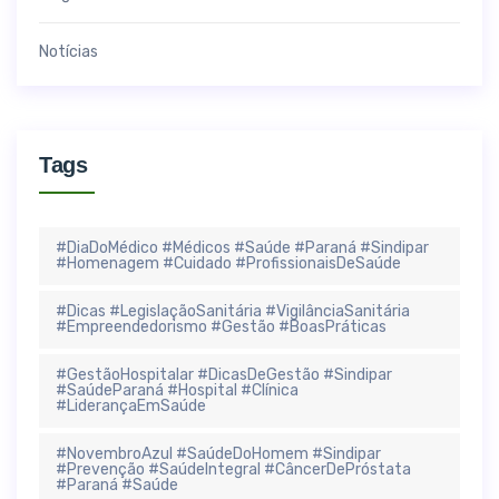
Notícias
Tags
#DiaDoMédico #Médicos #Saúde #Paraná #Sindipar
#Homenagem #Cuidado #ProfissionaisDeSaúde
#Dicas #LegislaçãoSanitária #VigilânciaSanitária
#Empreendedorismo #Gestão #BoasPráticas
#GestãoHospitalar #DicasDeGestão #Sindipar
#SaúdeParaná #Hospital #Clínica
#LiderançaEmSaúde
#NovembroAzul #SaúdeDoHomem #Sindipar
#Prevenção #SaúdeIntegral #CâncerDePróstata
#Paraná #Saúde