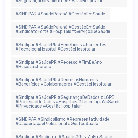
#SegurançaDoPaciente #GestãoHospitalar
#SINDIPAR #SaúdeParaná #GestãoEmSaúde
#SINDIPAR #SaúdeParaná #GestãoEmSaúde
#SindicatoForte #Hospitais #ServiçosDeSaúde
#Sindipar #SaúdePR #Benefícios #Pacientes
#TecnologiaHospital #GestãoHospitalar
#Sindipar #SaúdePR #Recesso #FimDeAno
#HospitaisParaná
#Sindipar #SaúdePR #RecursosHumanos
#Benefícios #Colaboradores #GestãoHospitalar
#Sindipar #SaúdePR #SegurançaDeDados #LGPD
#ProteçãoDeDados #Hospitais #TecnologiaNaSaúde
#Privacidade #GestãoHospitalar
#SINDIPAR #Sindicalismo #Representatividade
#CapacitaçãoProfissional #GestãoSaúde
#Sindipar #Sindicato #Saúde #GestãoEmSaúde