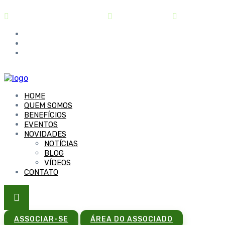
contato@sindipar.com.br
(41) 3254-1772
seg a sex - 
HOME
QUEM SOMOS
BENEFÍCIOS
EVENTOS
NOVIDADES
NOTÍCIAS
BLOG
VÍDEOS
CONTATO
ASSOCIAR-SE
ÁREA DO ASSOCIADO