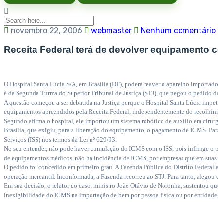
novembro 22, 2006
webmaster
Nenhum comentário
Receita Federal terá de devolver equipamento c
O Hospital Santa Lúcia S/A, em Brasília (DF), poderá reaver o aparelho importad
é da Segunda Turma do Superior Tribunal de Justiça (STJ), que negou o pedido d
A questão começou a ser debatida na Justiça porque o Hospital Santa Lúcia impetr
equipamentos apreendidos pela Receita Federal, independentemente do recolhime
Segundo afirma o hospital, ele importou um sistema robótico de auxílio em ciru
Brasília, que exigiu, para a liberação do equipamento, o pagamento de ICMS. Para
Serviços (ISS) nos termos da Lei nº 629/93.
No seu entender, não pode haver cumulação do ICMS com o ISS, pois infringe o p
de equipamentos médicos, não há incidência de ICMS, por empresas que em suas o
O pedido foi concedido em primeiro grau. A Fazenda Pública do Distrito Federal a
operação mercantil. Inconformada, a Fazenda recorreu ao STJ. Para tanto, aleg
Em sua decisão, o relator do caso, ministro João Otávio de Noronha, sustentou q
inexigibilidade do ICMS na importação de bem por pessoa física ou por entidade 