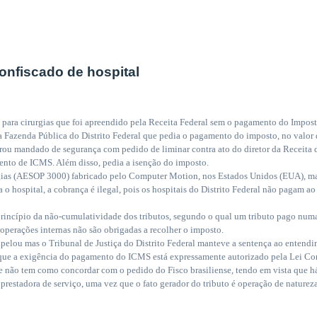
onfiscado de hospital
o para cirurgias que foi apreendido pela Receita Federal sem o pagamento do Impos
a Fazenda Pública do Distrito Federal que pedia o pagamento do imposto, no valor 
ou mandado de segurança com pedido de liminar contra ato do diretor da Receita da
nto de ICMS. Além disso, pedia a isenção do imposto.
rgias (AESOP 3000) fabricado pelo Computer Motion, nos Estados Unidos (EUA), mas
 o hospital, a cobrança é ilegal, pois os hospitais do Distrito Federal não pagam 
rincípio da não-cumulatividade dos tributos, segundo o qual um tributo pago numa
perações internas não são obrigadas a recolher o imposto.
pelou mas o Tribunal de Justiça do Distrito Federal manteve a sentença ao entendi
ou que a exigência do pagamento do ICMS está expressamente autorizado pela Lei C
ue não tem como concordar com o pedido do Fisco brasiliense, tendo em vista que 
prestadora de serviço, uma vez que o fato gerador do tributo é operação de naturez