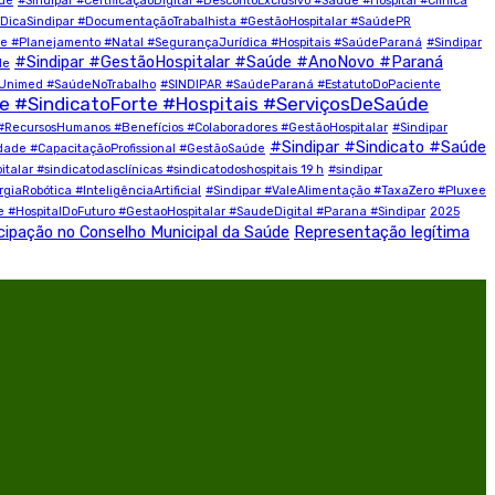
úde
#Sindipar #CertificaçãoDigital #DescontoExclusivo #Saúde #Hospital #Clinica
#DicaSindipar #DocumentaçãoTrabalhista #GestãoHospitalar #SaúdePR
 #Planejamento #Natal #SegurançaJurídica #Hospitais #SaúdeParaná
#Sindipar
#Sindipar #GestãoHospitalar #Saúde #AnoNovo #Paraná
de
#Unimed #SaúdeNoTrabalho
#SINDIPAR #SaúdeParaná #EstatutoDoPaciente
#SindicatoForte #Hospitais #ServiçosDeSaúde
#RecursosHumanos #Benefícios #Colaboradores #GestãoHospitalar
#Sindipar
#Sindipar #Sindicato #Saúde
idade #CapacitaçãoProfissional #GestãoSaúde
lar #sindicatodasclínicas #sindicatodoshospitais 19 h
#sindipar
iaRobótica #InteligênciaArtificial
#Sindipar #ValeAlimentação #TaxaZero #Pluxee
e #HospitalDoFuturo #GestaoHospitalar #SaudeDigital #Parana #Sindipar
2025
cipação no Conselho Municipal da Saúde
Representação legítima