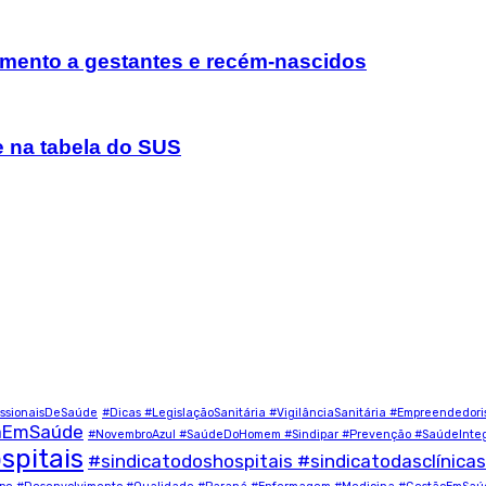
imento a gestantes e recém-nascidos
e na tabela do SUS
ssionaisDeSaúde
#Dicas #LegislaçãoSanitária #VigilânciaSanitária #Empreendedor
çaEmSaúde
#NovembroAzul #SaúdeDoHomem #Sindipar #Prevenção #SaúdeInteg
spitais
#sindicatodoshospitais #sindicatodasclínicas