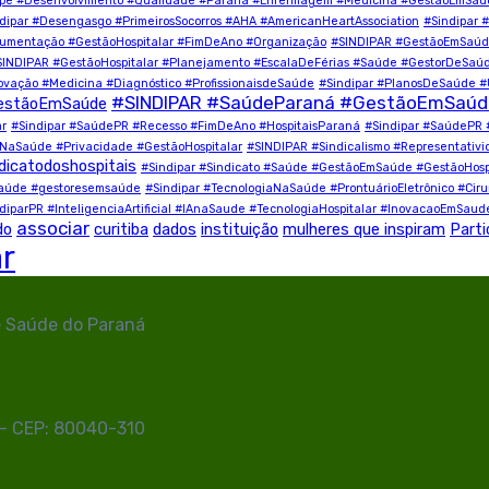
quipe #Desenvolvimento #Qualidade #Paraná #Enfermagem #Medicina #GestãoEmSa
dipar #Desengasgo #PrimeirosSocorros #AHA #AmericanHeartAssociation
#Sindipar 
cumentação #GestãoHospitalar #FimDeAno #Organização
#SINDIPAR #GestãoEmSaúde
SINDIPAR #GestãoHospitalar #Planejamento #EscalaDeFérias #Saúde #GestorDeSaú
novação #Medicina #Diagnóstico #ProfissionaisdeSaúde
#Sindipar #PlanosDeSaúde 
#SINDIPAR #SaúdeParaná #GestãoEmSaúde 
estãoEmSaúde
ar
#Sindipar #SaúdePR #Recesso #FimDeAno #HospitaisParaná
#Sindipar #SaúdePR 
aSaúde #Privacidade #GestãoHospitalar
#SINDIPAR #Sindicalismo #Representativ
dicatodoshospitais
#Sindipar #Sindicato #Saúde #GestãoEmSaúde #GestãoHospita
desaúde #gestoresemsaúde
#Sindipar #TecnologiaNaSaúde #ProntuárioEletrônico #Cirurg
diparPR #InteligenciaArtificial #IAnaSaude #TecnologiaHospitalar #InovacaoEmSaud
associar
do
curitiba
dados
instituição
mulheres que inspiram
Parti
ar
e Saúde do Paraná
R - CEP: 80040-310