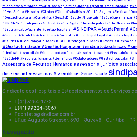
#GestãoEmSaúde
#Sindipar #Capacitação #Treinamento #Saúde #Hospitalar #E
#Laboratorio #Paraná #ACP #Tecnologia #SegurançaDigital #GestãoEmSaúde
#Sin
#RHnaSaúde #Hospital #Clinica #DireitoTrabalhista #GestãoSegura
#Sindipar #Do
#GestãoHospitalar #Convênios #GestãoEmSaúde #Hospitais #SaúdeSuplementar
#
#SINDIPAR #InteligenciaArtificial #SaúdeDigital #TecnologiaNaSaúde #Paraná #I
#SINDIPAR #SaúdeParaná #G
#SegurançaDoPaciente #GestãoHospitalar
#Sindipar #SaúdePR #Benefícios #Pacientes #TecnologiaHospital #GestãoHospital
#SaúdePR #SegurançaDeDados #LGPD #ProteçãoDeDados #Hospitais #TecnologiaN
#GestãoEmSaúde #GestãoHospitalar #sindicatodasclínicas #sin
#sindicatodoshospitais #sindicatosdasclínicas #hospitaisdoparaná #instituições
#SaúdePR #RecursosHumanos #Benefícios #Colaboradores #GestãoHospitalar
#Sin
assessoria jurídica
Assessoria de Recursos Humanos
associa
sindip
dos seus interesses nas Assembleias Gerais
saúde
Sindicato dos Hospitais e Estabelecimentos de Serviços d
(41) 3254-1772
(41) 99224-3067
contato@sindipar.com.br
Rua Augusto Stresser, 590 - Juvevê - Curitiba - P
Navegacão