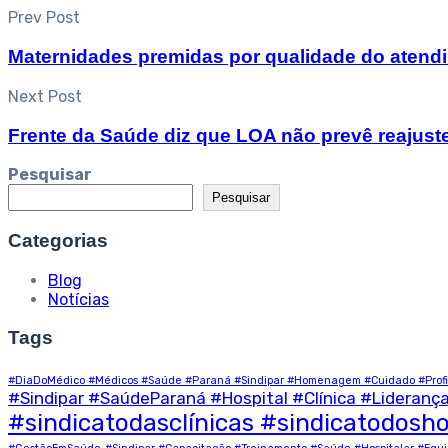
Prev Post
Maternidades premidas por qualidade do atend
Next Post
Frente da Saúde diz que LOA não prevê reajust
Pesquisar
Pesquisar
Categorias
Blog
Notícias
Tags
#DiaDoMédico #Médicos #Saúde #Paraná #Sindipar #Homenagem #Cuidado #Profi
#Sindipar #SaúdeParaná #Hospital #Clínica #Lideran
#sindicatodasclínicas #sindicatodosho