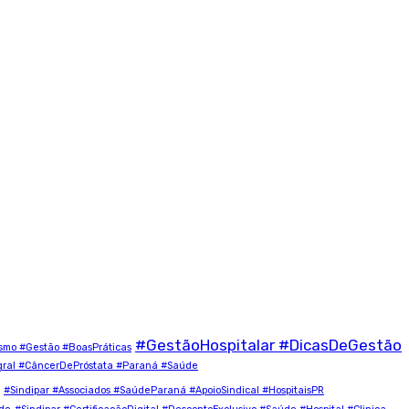
#GestãoHospitalar #DicasDeGestão
ismo #Gestão #BoasPráticas
ral #CâncerDePróstata #Paraná #Saúde
#Sindipar #Associados #SaúdeParaná #ApoioSindical #HospitaisPR