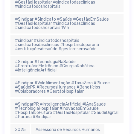
#GestãoHospitalar #sindicatodasclínicas
#sindicatodoshospitais
#Sindipar #Sindicato #Saúde #GestãoEmSaúde
#GestãoHospitalar #sindicatodasclínicas
#sindicatodoshospitais 19 h
#sindipar #sindicatodoshospitais
#sindicatosdasclínicas #hospitaisdoparaná
#instituiçõesdesaúde #gestoresemsaúde
#Sindipar #TecnologiaNaSaúde
#ProntuárioEletrônico #CirurgiaRobótica
#InteligênciaArtificial
#Sindipar #ValeAlimentação #TaxaZero #Pluxee
#SaúdePR #RecursosHumanos #Benefícios
#Colaboradores #GestãoHospitalar
#SindiparPR #InteligenciaArtificial #IAnaSaude
#TecnologiaHospitalar #InovacaoEmSaude
#HospitalDoFuturo #GestaoHospitalar #SaudeDigital
#Parana #Sindipar
2025
Assessoria de Recursos Humanos