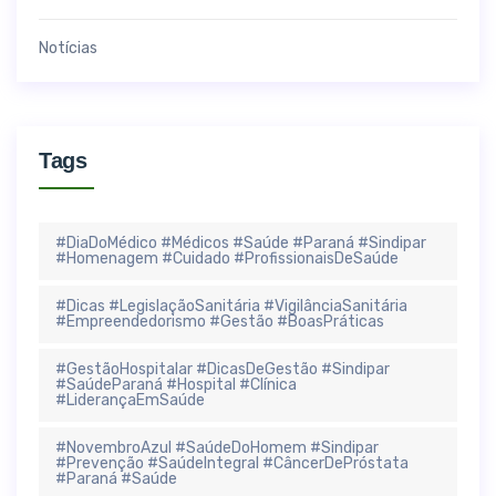
Notícias
Tags
#DiaDoMédico #Médicos #Saúde #Paraná #Sindipar
#Homenagem #Cuidado #ProfissionaisDeSaúde
#Dicas #LegislaçãoSanitária #VigilânciaSanitária
#Empreendedorismo #Gestão #BoasPráticas
#GestãoHospitalar #DicasDeGestão #Sindipar
#SaúdeParaná #Hospital #Clínica
#LiderançaEmSaúde
#NovembroAzul #SaúdeDoHomem #Sindipar
#Prevenção #SaúdeIntegral #CâncerDePróstata
#Paraná #Saúde