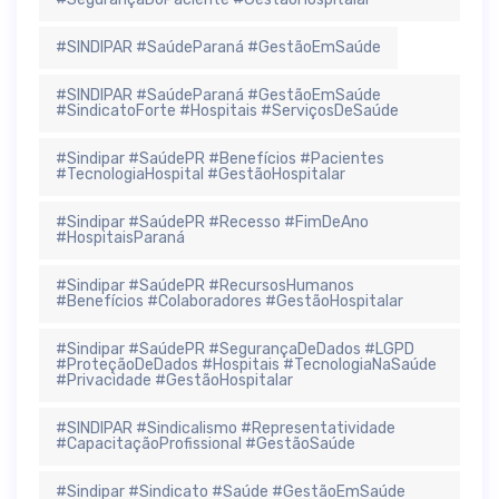
#SINDIPAR #SaúdeParaná #GestãoEmSaúde
#SINDIPAR #SaúdeParaná #GestãoEmSaúde
#SindicatoForte #Hospitais #ServiçosDeSaúde
#Sindipar #SaúdePR #Benefícios #Pacientes
#TecnologiaHospital #GestãoHospitalar
#Sindipar #SaúdePR #Recesso #FimDeAno
#HospitaisParaná
#Sindipar #SaúdePR #RecursosHumanos
#Benefícios #Colaboradores #GestãoHospitalar
#Sindipar #SaúdePR #SegurançaDeDados #LGPD
#ProteçãoDeDados #Hospitais #TecnologiaNaSaúde
#Privacidade #GestãoHospitalar
#SINDIPAR #Sindicalismo #Representatividade
#CapacitaçãoProfissional #GestãoSaúde
#Sindipar #Sindicato #Saúde #GestãoEmSaúde