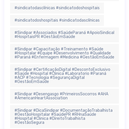
#sindicatodasclínicas #sindicatodoshospitais
#sindicatodoshospitais #sindicatodasclínicas
#Sindipar #Associados #SaúdeParaná #ApoioSindical
#HospitaisPR #GestãoEmSaúde
#Sindipar #Capacitação #Treinamento #Saúde
#Hospitalar #Equipe #Desenvolvimento #Qualidade
#Paraná #Enfermagem #Medicina #GestãoEmSaúde
#Sindipar #CertificaçãoDigital #DescontoExclusivo
#Saúde #Hospital #Clinica #Laboratorio #Paraná
#ACP #Tecnologia #SegurançaDigital
#GestãoEmSaúde
#Sindipar #Desengasgo #PrimeirosSocorros #AHA
#AmericanHeartAssociation
#Sindipar #DicaSindipar #DocumentaçãoTrabalhista
#GestãoHospitalar #SaúdePR #RHnaSaúde
#Hospital #Clinica #DireitoTrabalhista
#GestãoSegura