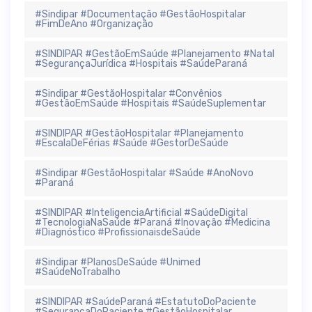
#Sindipar #Documentação #GestãoHospitalar
#FimDeAno #Organização
#SINDIPAR #GestãoEmSaúde #Planejamento #Natal
#SegurançaJurídica #Hospitais #SaúdeParaná
#Sindipar #GestãoHospitalar #Convênios
#GestãoEmSaúde #Hospitais #SaúdeSuplementar
#SINDIPAR #GestãoHospitalar #Planejamento
#EscalaDeFérias #Saúde #GestorDeSaúde
#Sindipar #GestãoHospitalar #Saúde #AnoNovo
#Paraná
#SINDIPAR #InteligenciaArtificial #SaúdeDigital
#TecnologiaNaSaúde #Paraná #Inovação #Medicina
#Diagnóstico #ProfissionaisdeSaúde
#Sindipar #PlanosDeSaúde #Unimed
#SaúdeNoTrabalho
#SINDIPAR #SaúdeParaná #EstatutoDoPaciente
#SegurançaDoPaciente #GestãoHospitalar