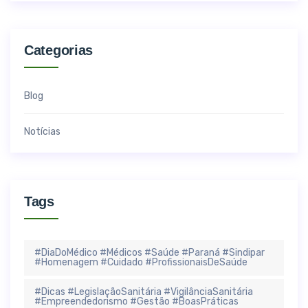
Categorias
Blog
Notícias
Tags
#DiaDoMédico #Médicos #Saúde #Paraná #Sindipar
#Homenagem #Cuidado #ProfissionaisDeSaúde
#Dicas #LegislaçãoSanitária #VigilânciaSanitária
#Empreendedorismo #Gestão #BoasPráticas