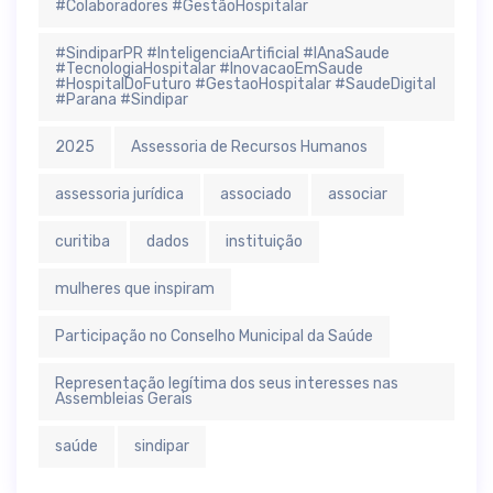
#Colaboradores #GestãoHospitalar
#SindiparPR #InteligenciaArtificial #IAnaSaude
#TecnologiaHospitalar #InovacaoEmSaude
#HospitalDoFuturo #GestaoHospitalar #SaudeDigital
#Parana #Sindipar
2025
Assessoria de Recursos Humanos
assessoria jurídica
associado
associar
curitiba
dados
instituição
mulheres que inspiram
Participação no Conselho Municipal da Saúde
Representação legítima dos seus interesses nas
Assembleias Gerais
saúde
sindipar