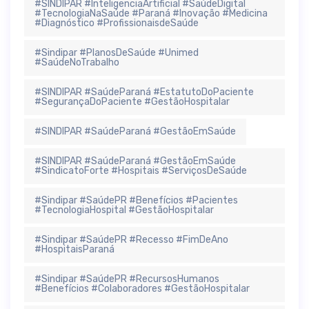
#SINDIPAR #InteligenciaArtificial #SaúdeDigital
#TecnologiaNaSaúde #Paraná #Inovação #Medicina
#Diagnóstico #ProfissionaisdeSaúde
#Sindipar #PlanosDeSaúde #Unimed
#SaúdeNoTrabalho
#SINDIPAR #SaúdeParaná #EstatutoDoPaciente
#SegurançaDoPaciente #GestãoHospitalar
#SINDIPAR #SaúdeParaná #GestãoEmSaúde
#SINDIPAR #SaúdeParaná #GestãoEmSaúde
#SindicatoForte #Hospitais #ServiçosDeSaúde
#Sindipar #SaúdePR #Benefícios #Pacientes
#TecnologiaHospital #GestãoHospitalar
#Sindipar #SaúdePR #Recesso #FimDeAno
#HospitaisParaná
#Sindipar #SaúdePR #RecursosHumanos
#Benefícios #Colaboradores #GestãoHospitalar