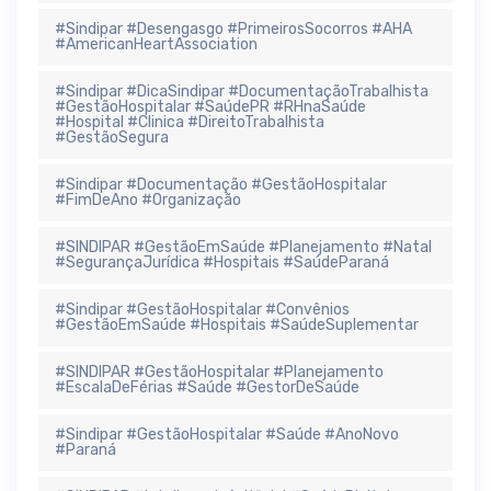
#Sindipar #Desengasgo #PrimeirosSocorros #AHA
#AmericanHeartAssociation
#Sindipar #DicaSindipar #DocumentaçãoTrabalhista
#GestãoHospitalar #SaúdePR #RHnaSaúde
#Hospital #Clinica #DireitoTrabalhista
#GestãoSegura
#Sindipar #Documentação #GestãoHospitalar
#FimDeAno #Organização
#SINDIPAR #GestãoEmSaúde #Planejamento #Natal
#SegurançaJurídica #Hospitais #SaúdeParaná
#Sindipar #GestãoHospitalar #Convênios
#GestãoEmSaúde #Hospitais #SaúdeSuplementar
#SINDIPAR #GestãoHospitalar #Planejamento
#EscalaDeFérias #Saúde #GestorDeSaúde
#Sindipar #GestãoHospitalar #Saúde #AnoNovo
#Paraná