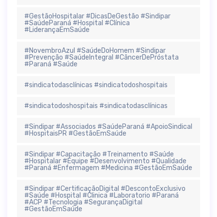
#GestãoHospitalar #DicasDeGestão #Sindipar
#SaúdeParaná #Hospital #Clínica
#LiderançaEmSaúde
#NovembroAzul #SaúdeDoHomem #Sindipar
#Prevenção #SaúdeIntegral #CâncerDePróstata
#Paraná #Saúde
#sindicatodasclínicas #sindicatodoshospitais
#sindicatodoshospitais #sindicatodasclínicas
#Sindipar #Associados #SaúdeParaná #ApoioSindical
#HospitaisPR #GestãoEmSaúde
#Sindipar #Capacitação #Treinamento #Saúde
#Hospitalar #Equipe #Desenvolvimento #Qualidade
#Paraná #Enfermagem #Medicina #GestãoEmSaúde
#Sindipar #CertificaçãoDigital #DescontoExclusivo
#Saúde #Hospital #Clinica #Laboratorio #Paraná
#ACP #Tecnologia #SegurançaDigital
#GestãoEmSaúde