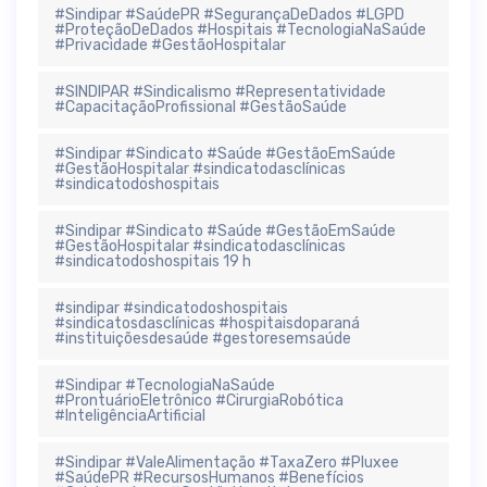
#Sindipar #SaúdePR #SegurançaDeDados #LGPD
#ProteçãoDeDados #Hospitais #TecnologiaNaSaúde
#Privacidade #GestãoHospitalar
#SINDIPAR #Sindicalismo #Representatividade
#CapacitaçãoProfissional #GestãoSaúde
#Sindipar #Sindicato #Saúde #GestãoEmSaúde
#GestãoHospitalar #sindicatodasclínicas
#sindicatodoshospitais
#Sindipar #Sindicato #Saúde #GestãoEmSaúde
#GestãoHospitalar #sindicatodasclínicas
#sindicatodoshospitais 19 h
#sindipar #sindicatodoshospitais
#sindicatosdasclínicas #hospitaisdoparaná
#instituiçõesdesaúde #gestoresemsaúde
#Sindipar #TecnologiaNaSaúde
#ProntuárioEletrônico #CirurgiaRobótica
#InteligênciaArtificial
#Sindipar #ValeAlimentação #TaxaZero #Pluxee
#SaúdePR #RecursosHumanos #Benefícios