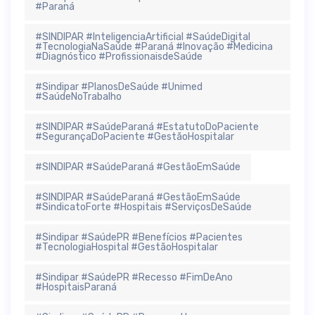
#Paraná
#SINDIPAR #InteligenciaArtificial #SaúdeDigital
#TecnologiaNaSaúde #Paraná #Inovação #Medicina
#Diagnóstico #ProfissionaisdeSaúde
#Sindipar #PlanosDeSaúde #Unimed
#SaúdeNoTrabalho
#SINDIPAR #SaúdeParaná #EstatutoDoPaciente
#SegurançaDoPaciente #GestãoHospitalar
#SINDIPAR #SaúdeParaná #GestãoEmSaúde
#SINDIPAR #SaúdeParaná #GestãoEmSaúde
#SindicatoForte #Hospitais #ServiçosDeSaúde
#Sindipar #SaúdePR #Benefícios #Pacientes
#TecnologiaHospital #GestãoHospitalar
#Sindipar #SaúdePR #Recesso #FimDeAno
#HospitaisParaná