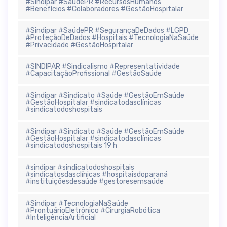
#Sindipar #SaúdePR #RecursosHumanos
#Benefícios #Colaboradores #GestãoHospitalar
#Sindipar #SaúdePR #SegurançaDeDados #LGPD
#ProteçãoDeDados #Hospitais #TecnologiaNaSaúde
#Privacidade #GestãoHospitalar
#SINDIPAR #Sindicalismo #Representatividade
#CapacitaçãoProfissional #GestãoSaúde
#Sindipar #Sindicato #Saúde #GestãoEmSaúde
#GestãoHospitalar #sindicatodasclínicas
#sindicatodoshospitais
#Sindipar #Sindicato #Saúde #GestãoEmSaúde
#GestãoHospitalar #sindicatodasclínicas
#sindicatodoshospitais 19 h
#sindipar #sindicatodoshospitais
#sindicatosdasclínicas #hospitaisdoparaná
#instituiçõesdesaúde #gestoresemsaúde
#Sindipar #TecnologiaNaSaúde
#ProntuárioEletrônico #CirurgiaRobótica
#InteligênciaArtificial