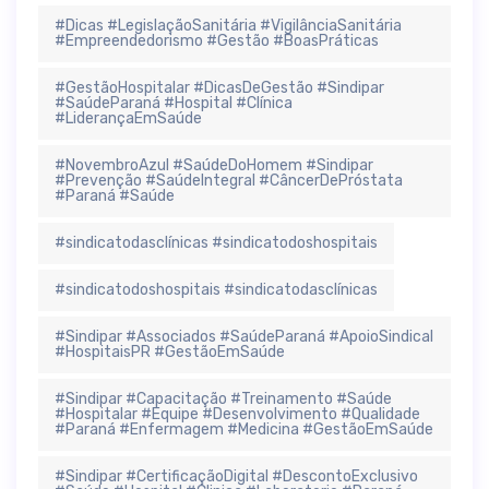
#Dicas #LegislaçãoSanitária #VigilânciaSanitária
#Empreendedorismo #Gestão #BoasPráticas
#GestãoHospitalar #DicasDeGestão #Sindipar
#SaúdeParaná #Hospital #Clínica
#LiderançaEmSaúde
#NovembroAzul #SaúdeDoHomem #Sindipar
#Prevenção #SaúdeIntegral #CâncerDePróstata
#Paraná #Saúde
#sindicatodasclínicas #sindicatodoshospitais
#sindicatodoshospitais #sindicatodasclínicas
#Sindipar #Associados #SaúdeParaná #ApoioSindical
#HospitaisPR #GestãoEmSaúde
#Sindipar #Capacitação #Treinamento #Saúde
#Hospitalar #Equipe #Desenvolvimento #Qualidade
#Paraná #Enfermagem #Medicina #GestãoEmSaúde
#Sindipar #CertificaçãoDigital #DescontoExclusivo