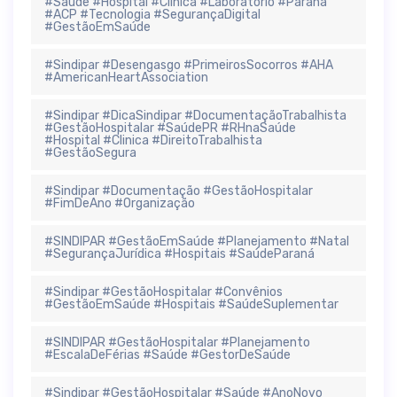
#Saúde #Hospital #Clinica #Laboratorio #Paraná
#ACP #Tecnologia #SegurançaDigital
#GestãoEmSaúde
#Sindipar #Desengasgo #PrimeirosSocorros #AHA
#AmericanHeartAssociation
#Sindipar #DicaSindipar #DocumentaçãoTrabalhista
#GestãoHospitalar #SaúdePR #RHnaSaúde
#Hospital #Clinica #DireitoTrabalhista
#GestãoSegura
#Sindipar #Documentação #GestãoHospitalar
#FimDeAno #Organização
#SINDIPAR #GestãoEmSaúde #Planejamento #Natal
#SegurançaJurídica #Hospitais #SaúdeParaná
#Sindipar #GestãoHospitalar #Convênios
#GestãoEmSaúde #Hospitais #SaúdeSuplementar
#SINDIPAR #GestãoHospitalar #Planejamento
#EscalaDeFérias #Saúde #GestorDeSaúde
#Sindipar #GestãoHospitalar #Saúde #AnoNovo