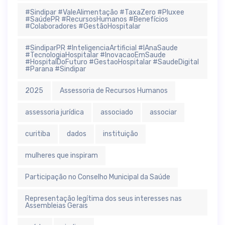
#Sindipar #ValeAlimentação #TaxaZero #Pluxee
#SaúdePR #RecursosHumanos #Benefícios
#Colaboradores #GestãoHospitalar
#SindiparPR #InteligenciaArtificial #IAnaSaude
#TecnologiaHospitalar #InovacaoEmSaude
#HospitalDoFuturo #GestaoHospitalar #SaudeDigital
#Parana #Sindipar
2025
Assessoria de Recursos Humanos
assessoria jurídica
associado
associar
curitiba
dados
instituição
mulheres que inspiram
Participação no Conselho Municipal da Saúde
Representação legítima dos seus interesses nas
Assembleias Gerais