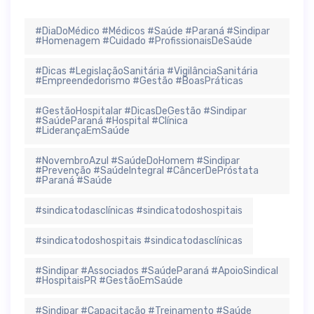
#DiaDoMédico #Médicos #Saúde #Paraná #Sindipar
#Homenagem #Cuidado #ProfissionaisDeSaúde
#Dicas #LegislaçãoSanitária #VigilânciaSanitária
#Empreendedorismo #Gestão #BoasPráticas
#GestãoHospitalar #DicasDeGestão #Sindipar
#SaúdeParaná #Hospital #Clínica
#LiderançaEmSaúde
#NovembroAzul #SaúdeDoHomem #Sindipar
#Prevenção #SaúdeIntegral #CâncerDePróstata
#Paraná #Saúde
#sindicatodasclínicas #sindicatodoshospitais
#sindicatodoshospitais #sindicatodasclínicas
#Sindipar #Associados #SaúdeParaná #ApoioSindical
#HospitaisPR #GestãoEmSaúde
#Sindipar #Capacitação #Treinamento #Saúde