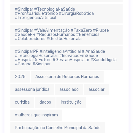
#Sindipar #TecnologiaNaSaúde
#ProntuárioEletrônico #CirurgiaRobótica
#InteligênciaArtificial
#Sindipar #ValeAlimentação #TaxaZero #Pluxee
#SaúdePR #RecursosHumanos #Benefícios
#Colaboradores #GestãoHospitalar
#SindiparPR #InteligenciaArtificial #IAnaSaude
#TecnologiaHospitalar #InovacaoEmSaude
#HospitalDoFuturo #GestaoHospitalar #SaudeDigital
#Parana #Sindipar
2025
Assessoria de Recursos Humanos
assessoria jurídica
associado
associar
curitiba
dados
instituição
mulheres que inspiram
Participação no Conselho Municipal da Saúde