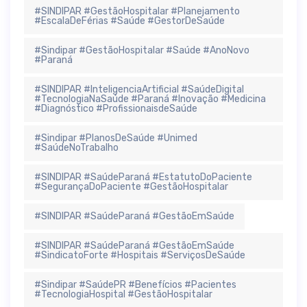
#SINDIPAR #GestãoHospitalar #Planejamento
#EscalaDeFérias #Saúde #GestorDeSaúde
#Sindipar #GestãoHospitalar #Saúde #AnoNovo
#Paraná
#SINDIPAR #InteligenciaArtificial #SaúdeDigital
#TecnologiaNaSaúde #Paraná #Inovação #Medicina
#Diagnóstico #ProfissionaisdeSaúde
#Sindipar #PlanosDeSaúde #Unimed
#SaúdeNoTrabalho
#SINDIPAR #SaúdeParaná #EstatutoDoPaciente
#SegurançaDoPaciente #GestãoHospitalar
#SINDIPAR #SaúdeParaná #GestãoEmSaúde
#SINDIPAR #SaúdeParaná #GestãoEmSaúde
#SindicatoForte #Hospitais #ServiçosDeSaúde
#Sindipar #SaúdePR #Benefícios #Pacientes
#TecnologiaHospital #GestãoHospitalar