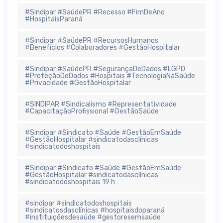
#Sindipar #SaúdePR #Recesso #FimDeAno
#HospitaisParaná
#Sindipar #SaúdePR #RecursosHumanos
#Benefícios #Colaboradores #GestãoHospitalar
#Sindipar #SaúdePR #SegurançaDeDados #LGPD
#ProteçãoDeDados #Hospitais #TecnologiaNaSaúde
#Privacidade #GestãoHospitalar
#SINDIPAR #Sindicalismo #Representatividade
#CapacitaçãoProfissional #GestãoSaúde
#Sindipar #Sindicato #Saúde #GestãoEmSaúde
#GestãoHospitalar #sindicatodasclínicas
#sindicatodoshospitais
#Sindipar #Sindicato #Saúde #GestãoEmSaúde
#GestãoHospitalar #sindicatodasclínicas
#sindicatodoshospitais 19 h
#sindipar #sindicatodoshospitais
#sindicatosdasclínicas #hospitaisdoparaná
#instituiçõesdesaúde #gestoresemsaúde