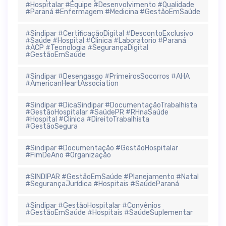
#Hospitalar #Equipe #Desenvolvimento #Qualidade
#Paraná #Enfermagem #Medicina #GestãoEmSaúde
#Sindipar #CertificaçãoDigital #DescontoExclusivo
#Saúde #Hospital #Clinica #Laboratorio #Paraná
#ACP #Tecnologia #SegurançaDigital
#GestãoEmSaúde
#Sindipar #Desengasgo #PrimeirosSocorros #AHA
#AmericanHeartAssociation
#Sindipar #DicaSindipar #DocumentaçãoTrabalhista
#GestãoHospitalar #SaúdePR #RHnaSaúde
#Hospital #Clinica #DireitoTrabalhista
#GestãoSegura
#Sindipar #Documentação #GestãoHospitalar
#FimDeAno #Organização
#SINDIPAR #GestãoEmSaúde #Planejamento #Natal
#SegurançaJurídica #Hospitais #SaúdeParaná
#Sindipar #GestãoHospitalar #Convênios
#GestãoEmSaúde #Hospitais #SaúdeSuplementar