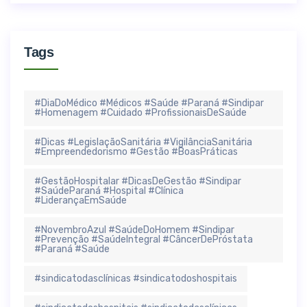
Tags
#DiaDoMédico #Médicos #Saúde #Paraná #Sindipar
#Homenagem #Cuidado #ProfissionaisDeSaúde
#Dicas #LegislaçãoSanitária #VigilânciaSanitária
#Empreendedorismo #Gestão #BoasPráticas
#GestãoHospitalar #DicasDeGestão #Sindipar
#SaúdeParaná #Hospital #Clínica
#LiderançaEmSaúde
#NovembroAzul #SaúdeDoHomem #Sindipar
#Prevenção #SaúdeIntegral #CâncerDePróstata
#Paraná #Saúde
#sindicatodasclínicas #sindicatodoshospitais