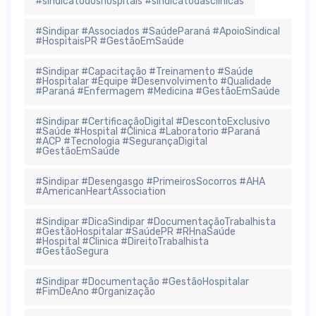
#sindicatodoshospitais #sindicatodasclínicas
#Sindipar #Associados #SaúdeParaná #ApoioSindical
#HospitaisPR #GestãoEmSaúde
#Sindipar #Capacitação #Treinamento #Saúde
#Hospitalar #Equipe #Desenvolvimento #Qualidade
#Paraná #Enfermagem #Medicina #GestãoEmSaúde
#Sindipar #CertificaçãoDigital #DescontoExclusivo
#Saúde #Hospital #Clinica #Laboratorio #Paraná
#ACP #Tecnologia #SegurançaDigital
#GestãoEmSaúde
#Sindipar #Desengasgo #PrimeirosSocorros #AHA
#AmericanHeartAssociation
#Sindipar #DicaSindipar #DocumentaçãoTrabalhista
#GestãoHospitalar #SaúdePR #RHnaSaúde
#Hospital #Clinica #DireitoTrabalhista
#GestãoSegura
#Sindipar #Documentação #GestãoHospitalar
#FimDeAno #Organização