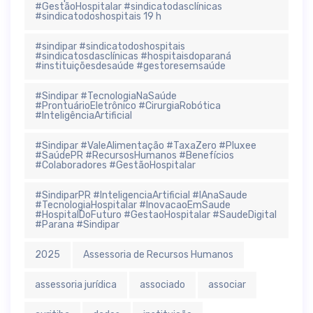
#GestãoHospitalar #sindicatodasclínicas
#sindicatodoshospitais 19 h
#sindipar #sindicatodoshospitais
#sindicatosdasclínicas #hospitaisdoparaná
#instituiçõesdesaúde #gestoresemsaúde
#Sindipar #TecnologiaNaSaúde
#ProntuárioEletrônico #CirurgiaRobótica
#InteligênciaArtificial
#Sindipar #ValeAlimentação #TaxaZero #Pluxee
#SaúdePR #RecursosHumanos #Benefícios
#Colaboradores #GestãoHospitalar
#SindiparPR #InteligenciaArtificial #IAnaSaude
#TecnologiaHospitalar #InovacaoEmSaude
#HospitalDoFuturo #GestaoHospitalar #SaudeDigital
#Parana #Sindipar
2025
Assessoria de Recursos Humanos
assessoria jurídica
associado
associar