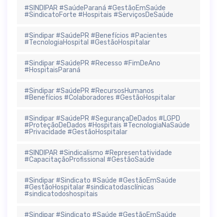
#SINDIPAR #SaúdeParaná #GestãoEmSaúde
#SindicatoForte #Hospitais #ServiçosDeSaúde
#Sindipar #SaúdePR #Benefícios #Pacientes
#TecnologiaHospital #GestãoHospitalar
#Sindipar #SaúdePR #Recesso #FimDeAno
#HospitaisParaná
#Sindipar #SaúdePR #RecursosHumanos
#Benefícios #Colaboradores #GestãoHospitalar
#Sindipar #SaúdePR #SegurançaDeDados #LGPD
#ProteçãoDeDados #Hospitais #TecnologiaNaSaúde
#Privacidade #GestãoHospitalar
#SINDIPAR #Sindicalismo #Representatividade
#CapacitaçãoProfissional #GestãoSaúde
#Sindipar #Sindicato #Saúde #GestãoEmSaúde
#GestãoHospitalar #sindicatodasclínicas
#sindicatodoshospitais
#Sindipar #Sindicato #Saúde #GestãoEmSaúde