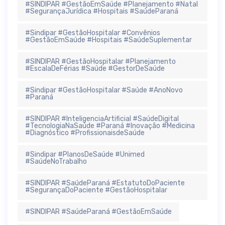
#SINDIPAR #GestãoEmSaúde #Planejamento #Natal
#SegurançaJurídica #Hospitais #SaúdeParaná
#Sindipar #GestãoHospitalar #Convênios
#GestãoEmSaúde #Hospitais #SaúdeSuplementar
#SINDIPAR #GestãoHospitalar #Planejamento
#EscalaDeFérias #Saúde #GestorDeSaúde
#Sindipar #GestãoHospitalar #Saúde #AnoNovo
#Paraná
#SINDIPAR #InteligenciaArtificial #SaúdeDigital
#TecnologiaNaSaúde #Paraná #Inovação #Medicina
#Diagnóstico #ProfissionaisdeSaúde
#Sindipar #PlanosDeSaúde #Unimed
#SaúdeNoTrabalho
#SINDIPAR #SaúdeParaná #EstatutoDoPaciente
#SegurançaDoPaciente #GestãoHospitalar
#SINDIPAR #SaúdeParaná #GestãoEmSaúde