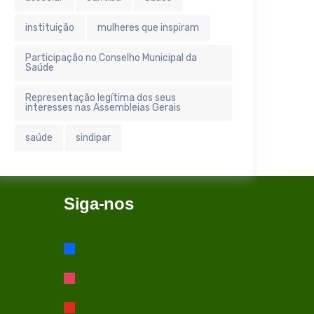
instituição
mulheres que inspiram
Participação no Conselho Municipal da
Saúde
Representação legítima dos seus
interesses nas Assembleias Gerais
saúde
sindipar
Siga-nos
facebook
instagram
youtube