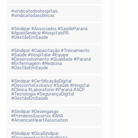
#sindicatodoshospitais
#sindicatodasclínicas
#Sindipar #Associados #SaúdeParaná
#ApoioSindical #HospitaisPR
#GestãoEmSaúde
#Sindipar #Capacitação #Treinamento
#Saúde #Hospitalar #Equipe
#Desenvolvimento #Qualidade #Paraná
#Enfermagem #Medicina
#GestãoEmSaúde
#Sindipar #CertificaçãoDigital
#DescontoExclusivo #Saúde #Hospital
#Clinica #Laboratorio #Paraná #ACP
#Tecnologia #SegurançaDigital
#GestãoEmSaúde
#Sindipar #Desengasgo
#PrimeirosSocorros #AHA
#AmericanHeartAssociation
#Sindipar #DicaSindipar
#DocumentaçãoTrabalhista