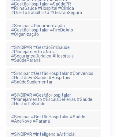
#GestãoHospitalar #SaúdePR
#RHnaSaúde #Hospital #Clinica
#DireitoTrabalhista #GestãoSegura
#Sindipar #Documentação
#GestãoHospitalar #FimDeAno
#Organização
#SINDIPAR #GestãoEmSaúde
#Planejamento #Natal
#SegurançaJurídica #Hospitais
#SaúdeParaná
#Sindipar #GestãoHospitalar #Convênios
#GestãoEmSaúde #Hospitais
#SaúdeSuplementar
#SINDIPAR #GestãoHospitalar
#Planejamento #EscalaDeFérias #Saúde
#GestorDeSaúde
#Sindipar #GestãoHospitalar #Saúde
#AnoNovo #Paraná
#SINDIPAR #InteligenciaArtificial