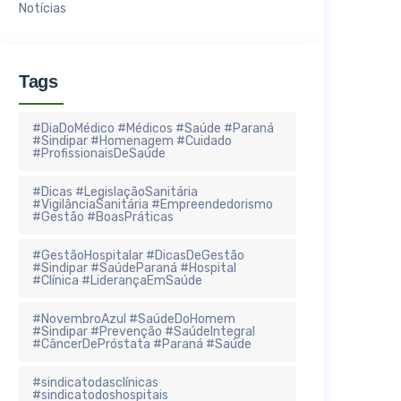
Notícias
Tags
#DiaDoMédico #Médicos #Saúde #Paraná
#Sindipar #Homenagem #Cuidado
#ProfissionaisDeSaúde
#Dicas #LegislaçãoSanitária
#VigilânciaSanitária #Empreendedorismo
#Gestão #BoasPráticas
#GestãoHospitalar #DicasDeGestão
#Sindipar #SaúdeParaná #Hospital
#Clínica #LiderançaEmSaúde
#NovembroAzul #SaúdeDoHomem
#Sindipar #Prevenção #SaúdeIntegral
#CâncerDePróstata #Paraná #Saúde
#sindicatodasclínicas
#sindicatodoshospitais