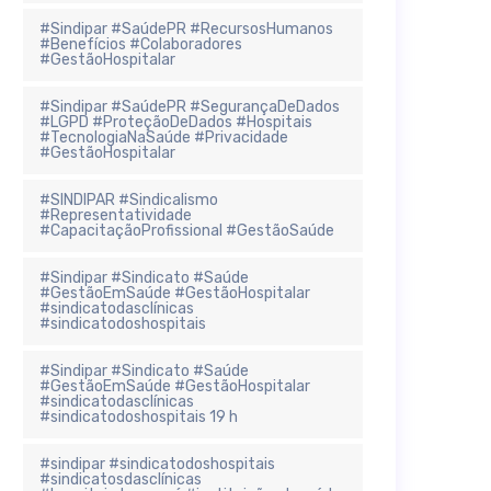
#Sindipar #SaúdePR #RecursosHumanos
#Benefícios #Colaboradores
#GestãoHospitalar
#Sindipar #SaúdePR #SegurançaDeDados
#LGPD #ProteçãoDeDados #Hospitais
#TecnologiaNaSaúde #Privacidade
#GestãoHospitalar
#SINDIPAR #Sindicalismo
#Representatividade
#CapacitaçãoProfissional #GestãoSaúde
#Sindipar #Sindicato #Saúde
#GestãoEmSaúde #GestãoHospitalar
#sindicatodasclínicas
#sindicatodoshospitais
#Sindipar #Sindicato #Saúde
#GestãoEmSaúde #GestãoHospitalar
#sindicatodasclínicas
#sindicatodoshospitais 19 h
#sindipar #sindicatodoshospitais
#sindicatosdasclínicas