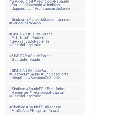
#SaúdeDigital #TecnologiaNaSaúde
#Paraná #Inovação #Medicina
#Diagnóstico #ProfissionaisdeSaúde
#Sindipar #PlanosDeSaúde #Unimed
#SaúdeNoTrabalho
#SINDIPAR #SaúdeParaná
#EstatutoDoPaciente
#SegurançaDoPaciente
#GestãoHospitalar
#SINDIPAR #SaúdeParaná
#GestãoEmSaúde
#SINDIPAR #SaúdeParaná
#GestãoEmSaúde #SindicatoForte
#Hospitais #ServiçosDeSaúde
#Sindipar #SaúdePR #Benefícios
#Pacientes #TecnologiaHospital
#GestãoHospitalar
#Sindipar #SaúdePR #Recesso
#FimDeAno #HospitaisParaná