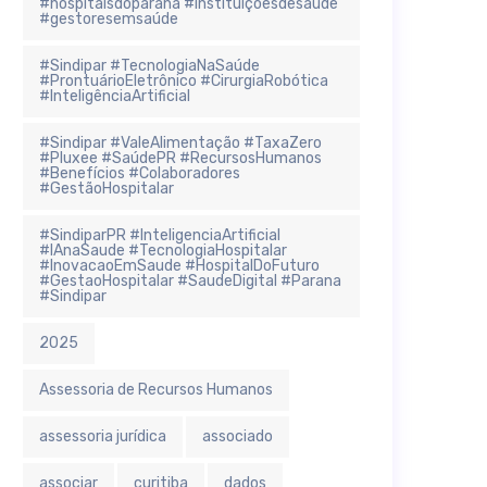
#hospitaisdoparaná #instituiçõesdesaúde
#gestoresemsaúde
#Sindipar #TecnologiaNaSaúde
#ProntuárioEletrônico #CirurgiaRobótica
#InteligênciaArtificial
#Sindipar #ValeAlimentação #TaxaZero
#Pluxee #SaúdePR #RecursosHumanos
#Benefícios #Colaboradores
#GestãoHospitalar
#SindiparPR #InteligenciaArtificial
#IAnaSaude #TecnologiaHospitalar
#InovacaoEmSaude #HospitalDoFuturo
#GestaoHospitalar #SaudeDigital #Parana
#Sindipar
2025
Assessoria de Recursos Humanos
assessoria jurídica
associado
associar
curitiba
dados