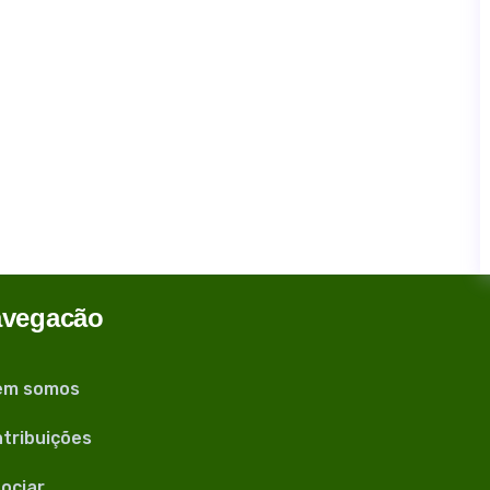
vegacão
em somos
tribuições
ociar