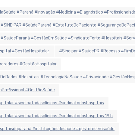
iaNaSaúde #Paraná #Inovação #Medicina #Diagnóstico #Profissionais
#SINDIPAR #SaúdeParaná #EstatutoDoPaciente #SegurançaDoPaci
 #SaúdeParaná #GestãoEmSaúde #SindicatoForte #Hospitais #Ser
spital #GestãoHospitalar
#Sindipar #SaúdePR #Recesso #FimDe
oradores #GestãoHospitalar
eDados #Hospitais #TecnologiaNaSaúde #Privacidade #GestãoHosp
oProfissional #GestãoSaúde
alar #sindicatodasclínicas #sindicatodoshospitais
alar #sindicatodasclínicas #sindicatodoshospitais 19 h
hospitaisdoparaná #instituiçõesdesaúde #gestoresemsaúde