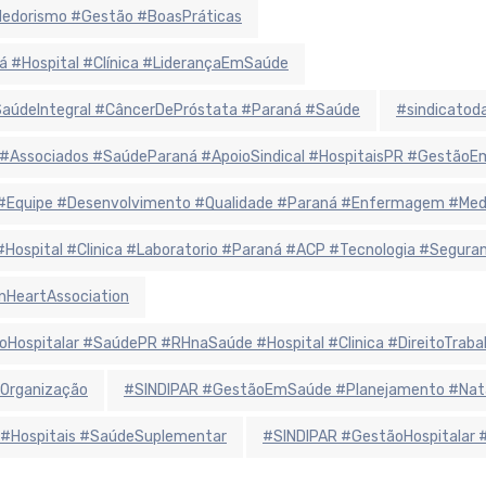
ndedorismo #Gestão #BoasPráticas
á #Hospital #Clínica #LiderançaEmSaúde
údeIntegral #CâncerDePróstata #Paraná #Saúde
#sindicatoda
 #Associados #SaúdeParaná #ApoioSindical #HospitaisPR #Gestão
r #Equipe #Desenvolvimento #Qualidade #Paraná #Enfermagem #Me
 #Hospital #Clinica #Laboratorio #Paraná #ACP #Tecnologia #Segur
nHeartAssociation
oHospitalar #SaúdePR #RHnaSaúde #Hospital #Clinica #DireitoTraba
Organização
#SINDIPAR #GestãoEmSaúde #Planejamento #Natal
 #Hospitais #SaúdeSuplementar
#SINDIPAR #GestãoHospitalar 