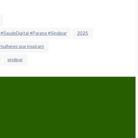
 #SaudeDigital #Parana #Sindipar
2025
mulheres que inspiram
sindipar