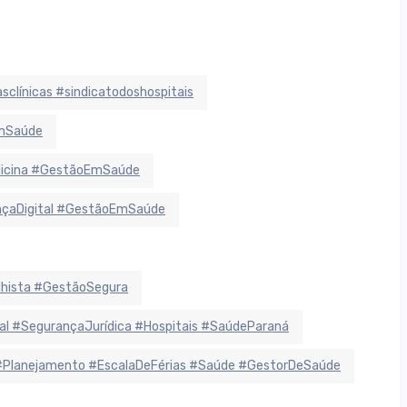
sclínicas #sindicatodoshospitais
EmSaúde
dicina #GestãoEmSaúde
ançaDigital #GestãoEmSaúde
lhista #GestãoSegura
 #SegurançaJurídica #Hospitais #SaúdeParaná
#Planejamento #EscalaDeFérias #Saúde #GestorDeSaúde