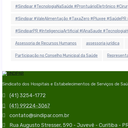
#Sindipar #TecnologiaNaSaúde #ProntuárioEletrônico #Cirurgi
#Sindipar #ValeAlimentação #TaxaZero #Pluxee #SaúdePR 
#SindiparPR #InteligenciaArtificial #IAnaSaude #Tecnologi
Assessoria de Recursos Humanos
assessoria jurídica
Participação no Conselho Municipal da Saúde
Representa
Sindicato dos Hospitais e Estabelecimentos de Serviços de Sa
(41) 3254-1772
(41) 99224-3067
contato@sindipar.com.br
Rua Augusto Stresser, 590 - Juvevê - Curitiba - 