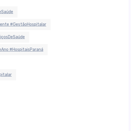
deSaúde
ente #GestãoHospitalar
viçosDeSaúde
Ano #HospitaisParaná
italar