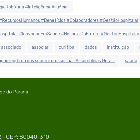
aRobótica #InteligênciaArtificial
#RecursosHumanos #Benefícios #Colaboradores #GestãoHospitalar
aHospitalar #InovacaoEmSaude #HospitalDoFuturo #GestaoHospitalar
associado
associar
curitiba
dados
instituição
ção legítima dos seus interesses nas Assembleias Gerais
saúde
úde do Paraná
PR - CEP: 80040-310