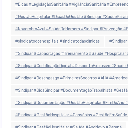
#Dicas #LegislaçãoSanitária #VigilânciaSanitária #Empree
#GestãoHospitalar #DicasDeGestão #Sindipar #SaúdeParan
#NovembroAzul #SaúdeDoHomem #Sindipar #Prevenção #Sa
#sindicatodoshospitais #sindicatodasclínicas
#Sindipar
#Sindipar #Capacitação #Treinamento #Saúde #Hospitala
#Sindipar #CertificaçãoDigital #DescontoExclusivo #Saúde
#Sindipar #Desengasgo #PrimeirosSocorros #AHA #America
#Sindipar #DicaSindipar #DocumentaçãoTrabalhista #Gestã
#Sindipar #Documentação #GestãoHospitalar #FimDeAno #
#Sindipar #GestãoHospitalar #Convênios #GestãoEmSaúde
#Sindipar #GestãoHospitalar #Saúde #AnoNovo #Paraná