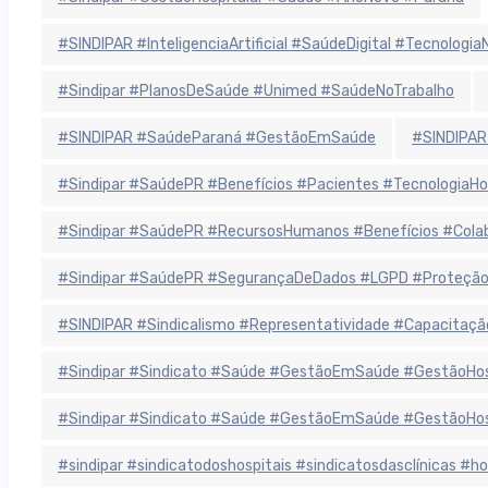
#SINDIPAR #InteligenciaArtificial #SaúdeDigital #Tecnolog
#Sindipar #PlanosDeSaúde #Unimed #SaúdeNoTrabalho
#SINDIPAR #SaúdeParaná #GestãoEmSaúde
#SINDIPAR
#Sindipar #SaúdePR #Benefícios #Pacientes #TecnologiaHo
#Sindipar #SaúdePR #RecursosHumanos #Benefícios #Colab
#Sindipar #SaúdePR #SegurançaDeDados #LGPD #ProteçãoD
#SINDIPAR #Sindicalismo #Representatividade #Capacitaçã
#Sindipar #Sindicato #Saúde #GestãoEmSaúde #GestãoHospit
#Sindipar #Sindicato #Saúde #GestãoEmSaúde #GestãoHospit
#sindipar #sindicatodoshospitais #sindicatosdasclínicas #