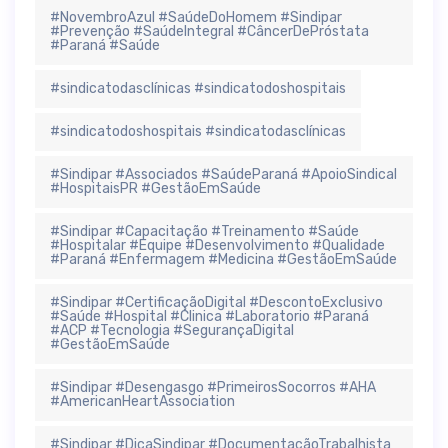
#NovembroAzul #SaúdeDoHomem #Sindipar
#Prevenção #SaúdeIntegral #CâncerDePróstata
#Paraná #Saúde
#sindicatodasclínicas #sindicatodoshospitais
#sindicatodoshospitais #sindicatodasclínicas
#Sindipar #Associados #SaúdeParaná #ApoioSindical
#HospitaisPR #GestãoEmSaúde
#Sindipar #Capacitação #Treinamento #Saúde
#Hospitalar #Equipe #Desenvolvimento #Qualidade
#Paraná #Enfermagem #Medicina #GestãoEmSaúde
#Sindipar #CertificaçãoDigital #DescontoExclusivo
#Saúde #Hospital #Clinica #Laboratorio #Paraná
#ACP #Tecnologia #SegurançaDigital
#GestãoEmSaúde
#Sindipar #Desengasgo #PrimeirosSocorros #AHA
#AmericanHeartAssociation
#Sindipar #DicaSindipar #DocumentaçãoTrabalhista