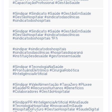
#CapacitaçãoProfissional #GestãoSaúde
#Sindipar #Sindicato #Saúde #GestãoEmSaúde
#GestãoHospitalar #sindicatodasclínicas
#sindicatodoshospitais
#Sindipar #Sindicato #Saúde #GestãoEmSaúde
#GestãoHospitalar #sindicatodasclínicas
#sindicatodoshospitais 19 h
#sindipar #sindicatodoshospitais
#sindicatosdasclínicas #hospitaisdoparaná
#instituiçõesdesaúde #gestoresemsaúde
#Sindipar #TecnologiaNaSaúde
#ProntuárioEletrônico #CirurgiaRobótica
#InteligênciaArtificial
#Sindipar #ValeAlimentação #TaxaZero #Pluxee
#SaúdePR #RecursosHumanos #Benefícios
#Colaboradores #GestãoHospitalar
#SindiparPR #InteligenciaArtificial #IAnaSaude
#TecnologiaHospitalar #InovacaoEmSaude
#HospitalDoFuturo #GestaoHospitalar #SaudeDigital