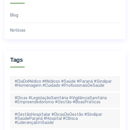
Blog
Notícias
Tags
#DiaDoMédico #Médicos #Saúde #Paraná #Sindipar
#Homenagem #Cuidado #ProfissionaisDeSaúde
#Dicas #LegislaçãoSanitária #VigilânciaSanitária
#Empreendedorismo #Gestão #BoasPráticas
#GestãoHospitalar #DicasDeGestão #Sindipar
#SaúdeParaná #Hospital #Clínica
#LiderançaEmSaúde