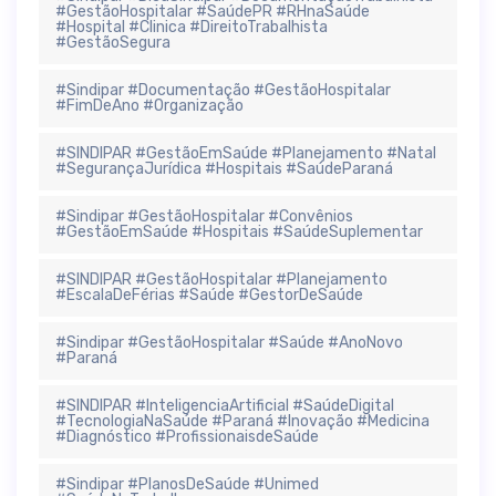
#GestãoHospitalar #SaúdePR #RHnaSaúde
#Hospital #Clinica #DireitoTrabalhista
#GestãoSegura
#Sindipar #Documentação #GestãoHospitalar
#FimDeAno #Organização
#SINDIPAR #GestãoEmSaúde #Planejamento #Natal
#SegurançaJurídica #Hospitais #SaúdeParaná
#Sindipar #GestãoHospitalar #Convênios
#GestãoEmSaúde #Hospitais #SaúdeSuplementar
#SINDIPAR #GestãoHospitalar #Planejamento
#EscalaDeFérias #Saúde #GestorDeSaúde
#Sindipar #GestãoHospitalar #Saúde #AnoNovo
#Paraná
#SINDIPAR #InteligenciaArtificial #SaúdeDigital
#TecnologiaNaSaúde #Paraná #Inovação #Medicina
#Diagnóstico #ProfissionaisdeSaúde
#Sindipar #PlanosDeSaúde #Unimed