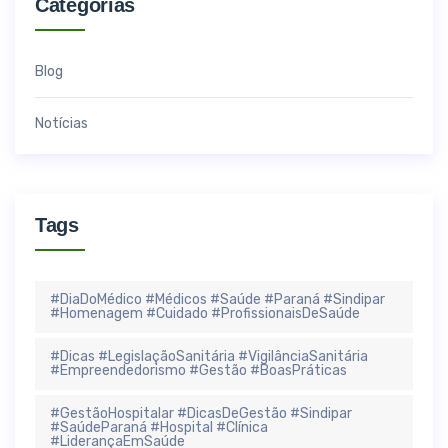
Categorias
Blog
Notícias
Tags
#DiaDoMédico #Médicos #Saúde #Paraná #Sindipar
#Homenagem #Cuidado #ProfissionaisDeSaúde
#Dicas #LegislaçãoSanitária #VigilânciaSanitária
#Empreendedorismo #Gestão #BoasPráticas
#GestãoHospitalar #DicasDeGestão #Sindipar
#SaúdeParaná #Hospital #Clínica
#LiderançaEmSaúde