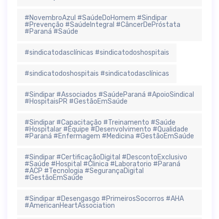
#NovembroAzul #SaúdeDoHomem #Sindipar
#Prevenção #SaúdeIntegral #CâncerDePróstata
#Paraná #Saúde
#sindicatodasclínicas #sindicatodoshospitais
#sindicatodoshospitais #sindicatodasclínicas
#Sindipar #Associados #SaúdeParaná #ApoioSindical
#HospitaisPR #GestãoEmSaúde
#Sindipar #Capacitação #Treinamento #Saúde
#Hospitalar #Equipe #Desenvolvimento #Qualidade
#Paraná #Enfermagem #Medicina #GestãoEmSaúde
#Sindipar #CertificaçãoDigital #DescontoExclusivo
#Saúde #Hospital #Clinica #Laboratorio #Paraná
#ACP #Tecnologia #SegurançaDigital
#GestãoEmSaúde
#Sindipar #Desengasgo #PrimeirosSocorros #AHA
#AmericanHeartAssociation