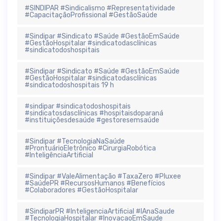
#SINDIPAR #Sindicalismo #Representatividade
#CapacitaçãoProfissional #GestãoSaúde
#Sindipar #Sindicato #Saúde #GestãoEmSaúde
#GestãoHospitalar #sindicatodasclínicas
#sindicatodoshospitais
#Sindipar #Sindicato #Saúde #GestãoEmSaúde
#GestãoHospitalar #sindicatodasclínicas
#sindicatodoshospitais 19 h
#sindipar #sindicatodoshospitais
#sindicatosdasclínicas #hospitaisdoparaná
#instituiçõesdesaúde #gestoresemsaúde
#Sindipar #TecnologiaNaSaúde
#ProntuárioEletrônico #CirurgiaRobótica
#InteligênciaArtificial
#Sindipar #ValeAlimentação #TaxaZero #Pluxee
#SaúdePR #RecursosHumanos #Benefícios
#Colaboradores #GestãoHospitalar
#SindiparPR #InteligenciaArtificial #IAnaSaude
#TecnologiaHospitalar #InovacaoEmSaude