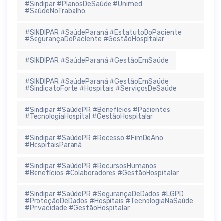
#Sindipar #PlanosDeSaúde #Unimed
#SaúdeNoTrabalho
#SINDIPAR #SaúdeParaná #EstatutoDoPaciente
#SegurançaDoPaciente #GestãoHospitalar
#SINDIPAR #SaúdeParaná #GestãoEmSaúde
#SINDIPAR #SaúdeParaná #GestãoEmSaúde
#SindicatoForte #Hospitais #ServiçosDeSaúde
#Sindipar #SaúdePR #Benefícios #Pacientes
#TecnologiaHospital #GestãoHospitalar
#Sindipar #SaúdePR #Recesso #FimDeAno
#HospitaisParaná
#Sindipar #SaúdePR #RecursosHumanos
#Benefícios #Colaboradores #GestãoHospitalar
#Sindipar #SaúdePR #SegurançaDeDados #LGPD
#ProteçãoDeDados #Hospitais #TecnologiaNaSaúde
#Privacidade #GestãoHospitalar