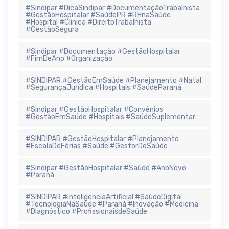
#Sindipar #DicaSindipar #DocumentaçãoTrabalhista
#GestãoHospitalar #SaúdePR #RHnaSaúde
#Hospital #Clinica #DireitoTrabalhista
#GestãoSegura
#Sindipar #Documentação #GestãoHospitalar
#FimDeAno #Organização
#SINDIPAR #GestãoEmSaúde #Planejamento #Natal
#SegurançaJurídica #Hospitais #SaúdeParaná
#Sindipar #GestãoHospitalar #Convênios
#GestãoEmSaúde #Hospitais #SaúdeSuplementar
#SINDIPAR #GestãoHospitalar #Planejamento
#EscalaDeFérias #Saúde #GestorDeSaúde
#Sindipar #GestãoHospitalar #Saúde #AnoNovo
#Paraná
#SINDIPAR #InteligenciaArtificial #SaúdeDigital
#TecnologiaNaSaúde #Paraná #Inovação #Medicina
#Diagnóstico #ProfissionaisdeSaúde