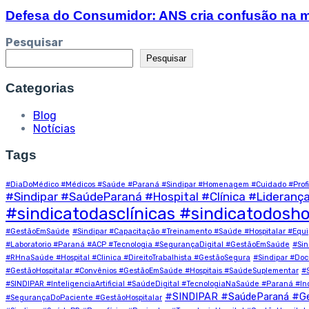
Defesa do Consumidor: ANS cria confusão na m
Pesquisar
Pesquisar
Categorias
Blog
Notícias
Tags
#DiaDoMédico #Médicos #Saúde #Paraná #Sindipar #Homenagem #Cuidado #Profi
#Sindipar #SaúdeParaná #Hospital #Clínica #Lideran
#sindicatodasclínicas #sindicatodosho
#GestãoEmSaúde
#Sindipar #Capacitação #Treinamento #Saúde #Hospitalar #E
#Laboratorio #Paraná #ACP #Tecnologia #SegurançaDigital #GestãoEmSaúde
#Sin
#RHnaSaúde #Hospital #Clinica #DireitoTrabalhista #GestãoSegura
#Sindipar #Do
#GestãoHospitalar #Convênios #GestãoEmSaúde #Hospitais #SaúdeSuplementar
#
#SINDIPAR #InteligenciaArtificial #SaúdeDigital #TecnologiaNaSaúde #Paraná #I
#SINDIPAR #SaúdeParaná #G
#SegurançaDoPaciente #GestãoHospitalar