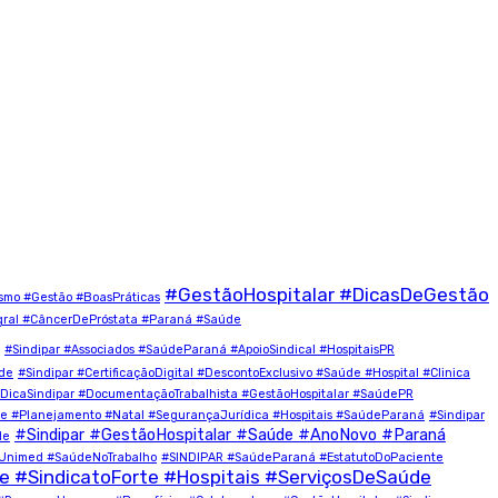
#GestãoHospitalar #DicasDeGestão
ismo #Gestão #BoasPráticas
ral #CâncerDePróstata #Paraná #Saúde
#Sindipar #Associados #SaúdeParaná #ApoioSindical #HospitaisPR
úde
#Sindipar #CertificaçãoDigital #DescontoExclusivo #Saúde #Hospital #Clinica
#DicaSindipar #DocumentaçãoTrabalhista #GestãoHospitalar #SaúdePR
 #Planejamento #Natal #SegurançaJurídica #Hospitais #SaúdeParaná
#Sindipar
#Sindipar #GestãoHospitalar #Saúde #AnoNovo #Paraná
de
#Unimed #SaúdeNoTrabalho
#SINDIPAR #SaúdeParaná #EstatutoDoPaciente
#SindicatoForte #Hospitais #ServiçosDeSaúde