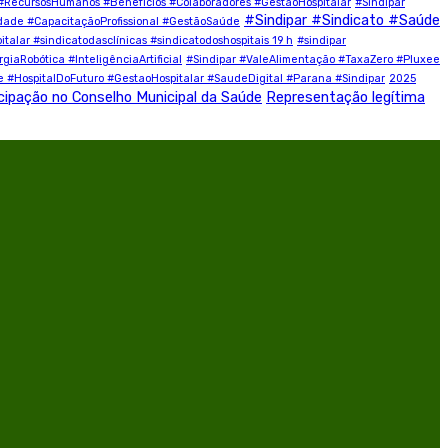
#RecursosHumanos #Benefícios #Colaboradores #GestãoHospitalar
#Sindipar
#Sindipar #Sindicato #Saúde
idade #CapacitaçãoProfissional #GestãoSaúde
lar #sindicatodasclínicas #sindicatodoshospitais 19 h
#sindipar
iaRobótica #InteligênciaArtificial
#Sindipar #ValeAlimentação #TaxaZero #Pluxee
e #HospitalDoFuturo #GestaoHospitalar #SaudeDigital #Parana #Sindipar
2025
cipação no Conselho Municipal da Saúde
Representação legítima