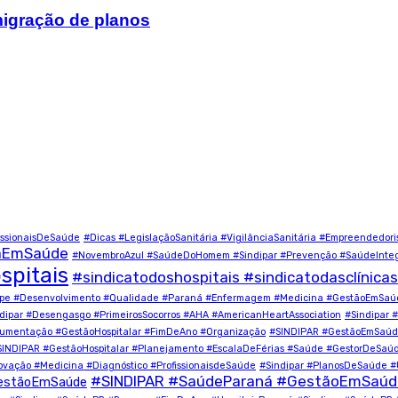
igração de planos
ssionaisDeSaúde
#Dicas #LegislaçãoSanitária #VigilânciaSanitária #Empreendedor
çaEmSaúde
#NovembroAzul #SaúdeDoHomem #Sindipar #Prevenção #SaúdeInteg
spitais
#sindicatodoshospitais #sindicatodasclínicas
quipe #Desenvolvimento #Qualidade #Paraná #Enfermagem #Medicina #GestãoEmSa
dipar #Desengasgo #PrimeirosSocorros #AHA #AmericanHeartAssociation
#Sindipar 
cumentação #GestãoHospitalar #FimDeAno #Organização
#SINDIPAR #GestãoEmSaúde
SINDIPAR #GestãoHospitalar #Planejamento #EscalaDeFérias #Saúde #GestorDeSaú
novação #Medicina #Diagnóstico #ProfissionaisdeSaúde
#Sindipar #PlanosDeSaúde 
#SINDIPAR #SaúdeParaná #GestãoEmSaúde 
estãoEmSaúde