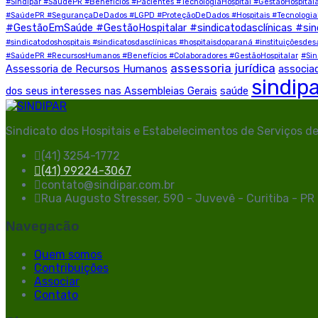
#Sindipar #SaúdePR #Benefícios #Pacientes #TecnologiaHospital #GestãoHospital
#SaúdePR #SegurançaDeDados #LGPD #ProteçãoDeDados #Hospitais #TecnologiaN
#GestãoEmSaúde #GestãoHospitalar #sindicatodasclínicas #sin
#sindicatodoshospitais #sindicatosdasclínicas #hospitaisdoparaná #instituições
#SaúdePR #RecursosHumanos #Benefícios #Colaboradores #GestãoHospitalar
#Sin
assessoria jurídica
Assessoria de Recursos Humanos
associa
sindip
dos seus interesses nas Assembleias Gerais
saúde
Sindicato dos Hospitais e Estabelecimentos de Serviços d
(41) 3254-1772
(41) 99224-3067
contato@sindipar.com.br
Rua Augusto Stresser, 590 - Juvevê - Curitiba - P
Navegacão
Quem somos
Contribuições
Associar
Contato