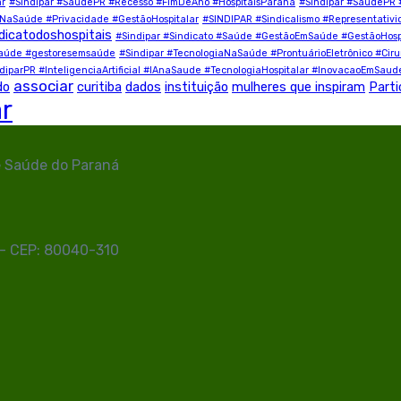
ar
#Sindipar #SaúdePR #Recesso #FimDeAno #HospitaisParaná
#Sindipar #SaúdePR 
aSaúde #Privacidade #GestãoHospitalar
#SINDIPAR #Sindicalismo #Representativ
dicatodoshospitais
#Sindipar #Sindicato #Saúde #GestãoEmSaúde #GestãoHospita
desaúde #gestoresemsaúde
#Sindipar #TecnologiaNaSaúde #ProntuárioEletrônico #Cirurg
diparPR #InteligenciaArtificial #IAnaSaude #TecnologiaHospitalar #InovacaoEmSaud
associar
do
curitiba
dados
instituição
mulheres que inspiram
Parti
ar
e Saúde do Paraná
R - CEP: 80040-310