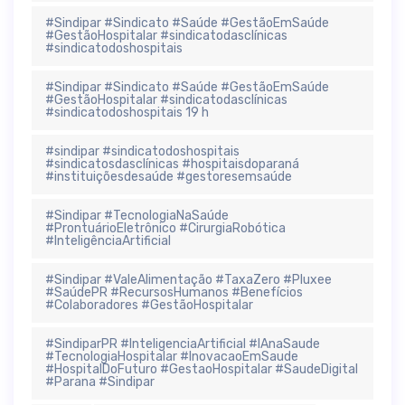
#Sindipar #Sindicato #Saúde #GestãoEmSaúde
#GestãoHospitalar #sindicatodasclínicas
#sindicatodoshospitais
#Sindipar #Sindicato #Saúde #GestãoEmSaúde
#GestãoHospitalar #sindicatodasclínicas
#sindicatodoshospitais 19 h
#sindipar #sindicatodoshospitais
#sindicatosdasclínicas #hospitaisdoparaná
#instituiçõesdesaúde #gestoresemsaúde
#Sindipar #TecnologiaNaSaúde
#ProntuárioEletrônico #CirurgiaRobótica
#InteligênciaArtificial
#Sindipar #ValeAlimentação #TaxaZero #Pluxee
#SaúdePR #RecursosHumanos #Benefícios
#Colaboradores #GestãoHospitalar
#SindiparPR #InteligenciaArtificial #IAnaSaude
#TecnologiaHospitalar #InovacaoEmSaude
#HospitalDoFuturo #GestaoHospitalar #SaudeDigital
#Parana #Sindipar