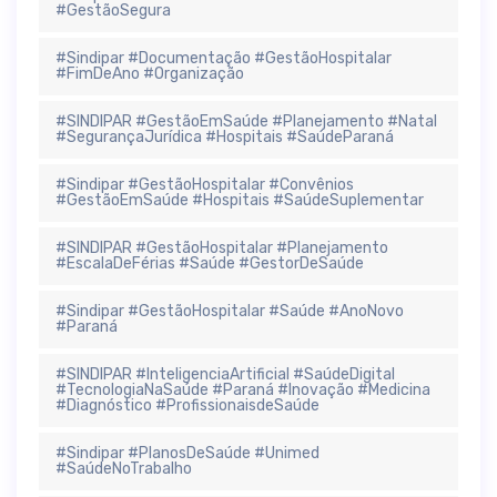
#GestãoSegura
#Sindipar #Documentação #GestãoHospitalar
#FimDeAno #Organização
#SINDIPAR #GestãoEmSaúde #Planejamento #Natal
#SegurançaJurídica #Hospitais #SaúdeParaná
#Sindipar #GestãoHospitalar #Convênios
#GestãoEmSaúde #Hospitais #SaúdeSuplementar
#SINDIPAR #GestãoHospitalar #Planejamento
#EscalaDeFérias #Saúde #GestorDeSaúde
#Sindipar #GestãoHospitalar #Saúde #AnoNovo
#Paraná
#SINDIPAR #InteligenciaArtificial #SaúdeDigital
#TecnologiaNaSaúde #Paraná #Inovação #Medicina
#Diagnóstico #ProfissionaisdeSaúde
#Sindipar #PlanosDeSaúde #Unimed
#SaúdeNoTrabalho