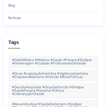
Blog
Notícias
Tags
#DiaDoMédico #Médicos #Saúde #Paraná #Sindipar
#Homenagem #Cuidado #ProfissionaisDeSaúde
#Dicas #LegislaçãoSanitária #VigilânciaSanitária
#Empreendedorismo #Gestão #BoasPráticas
#GestãoHospitalar #DicasDeGestão #Sindipar
#SaúdeParaná #Hospital #Clínica
#LiderançaEmSaúde
#NovembroAzul #SaúdeDoHomem #Sindipar