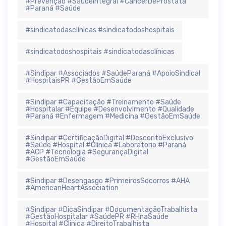
#Prevenção #SaúdeIntegral #CâncerDePróstata
#Paraná #Saúde
#sindicatodasclínicas #sindicatodoshospitais
#sindicatodoshospitais #sindicatodasclínicas
#Sindipar #Associados #SaúdeParaná #ApoioSindical
#HospitaisPR #GestãoEmSaúde
#Sindipar #Capacitação #Treinamento #Saúde
#Hospitalar #Equipe #Desenvolvimento #Qualidade
#Paraná #Enfermagem #Medicina #GestãoEmSaúde
#Sindipar #CertificaçãoDigital #DescontoExclusivo
#Saúde #Hospital #Clinica #Laboratorio #Paraná
#ACP #Tecnologia #SegurançaDigital
#GestãoEmSaúde
#Sindipar #Desengasgo #PrimeirosSocorros #AHA
#AmericanHeartAssociation
#Sindipar #DicaSindipar #DocumentaçãoTrabalhista
#GestãoHospitalar #SaúdePR #RHnaSaúde
#Hospital #Clinica #DireitoTrabalhista