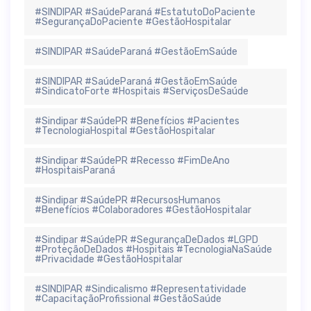
#SINDIPAR #SaúdeParaná #EstatutoDoPaciente
#SegurançaDoPaciente #GestãoHospitalar
#SINDIPAR #SaúdeParaná #GestãoEmSaúde
#SINDIPAR #SaúdeParaná #GestãoEmSaúde
#SindicatoForte #Hospitais #ServiçosDeSaúde
#Sindipar #SaúdePR #Benefícios #Pacientes
#TecnologiaHospital #GestãoHospitalar
#Sindipar #SaúdePR #Recesso #FimDeAno
#HospitaisParaná
#Sindipar #SaúdePR #RecursosHumanos
#Benefícios #Colaboradores #GestãoHospitalar
#Sindipar #SaúdePR #SegurançaDeDados #LGPD
#ProteçãoDeDados #Hospitais #TecnologiaNaSaúde
#Privacidade #GestãoHospitalar
#SINDIPAR #Sindicalismo #Representatividade
#CapacitaçãoProfissional #GestãoSaúde