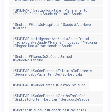
#SINDIPAR #GestãoHospitalar #Planejamento
#EscalaDeFérias #Saúde #GestorDeSaúde
#Sindipar #GestãoHospitalar #Saúde #AnoNovo
#Paraná
#SINDIPAR #InteligenciaArtificial #SaúdeDigital
#TecnologiaNaSaúde #Paraná #Inovação #Medicina
#Diagnóstico #ProfissionaisdeSaúde
#Sindipar #PlanosDeSaúde #Unimed
#SaúdeNoTrabalho
#SINDIPAR #SaúdeParaná #EstatutoDoPaciente
#SegurançaDoPaciente #GestãoHospitalar
#SINDIPAR #SaúdeParaná #GestãoEmSaúde
#SINDIPAR #SaúdeParaná #GestãoEmSaúde
#SindicatoForte #Hospitais #ServiçosDeSaúde
#Sindipar #SaúdePR #Benefícios #Pacientes