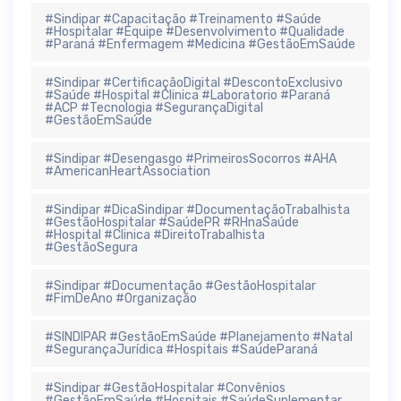
#Sindipar #Capacitação #Treinamento #Saúde
#Hospitalar #Equipe #Desenvolvimento #Qualidade
#Paraná #Enfermagem #Medicina #GestãoEmSaúde
#Sindipar #CertificaçãoDigital #DescontoExclusivo
#Saúde #Hospital #Clinica #Laboratorio #Paraná
#ACP #Tecnologia #SegurançaDigital
#GestãoEmSaúde
#Sindipar #Desengasgo #PrimeirosSocorros #AHA
#AmericanHeartAssociation
#Sindipar #DicaSindipar #DocumentaçãoTrabalhista
#GestãoHospitalar #SaúdePR #RHnaSaúde
#Hospital #Clinica #DireitoTrabalhista
#GestãoSegura
#Sindipar #Documentação #GestãoHospitalar
#FimDeAno #Organização
#SINDIPAR #GestãoEmSaúde #Planejamento #Natal
#SegurançaJurídica #Hospitais #SaúdeParaná
#Sindipar #GestãoHospitalar #Convênios
#GestãoEmSaúde #Hospitais #SaúdeSuplementar