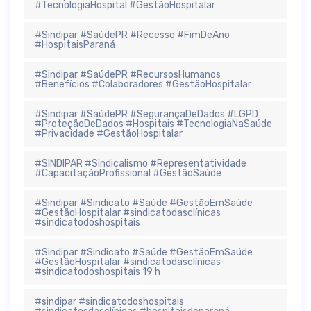
#TecnologiaHospital #GestãoHospitalar
#Sindipar #SaúdePR #Recesso #FimDeAno
#HospitaisParaná
#Sindipar #SaúdePR #RecursosHumanos
#Benefícios #Colaboradores #GestãoHospitalar
#Sindipar #SaúdePR #SegurançaDeDados #LGPD
#ProteçãoDeDados #Hospitais #TecnologiaNaSaúde
#Privacidade #GestãoHospitalar
#SINDIPAR #Sindicalismo #Representatividade
#CapacitaçãoProfissional #GestãoSaúde
#Sindipar #Sindicato #Saúde #GestãoEmSaúde
#GestãoHospitalar #sindicatodasclínicas
#sindicatodoshospitais
#Sindipar #Sindicato #Saúde #GestãoEmSaúde
#GestãoHospitalar #sindicatodasclínicas
#sindicatodoshospitais 19 h
#sindipar #sindicatodoshospitais