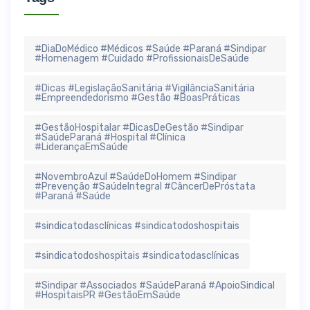
#DiaDoMédico #Médicos #Saúde #Paraná #Sindipar
#Homenagem #Cuidado #ProfissionaisDeSaúde
#Dicas #LegislaçãoSanitária #VigilânciaSanitária
#Empreendedorismo #Gestão #BoasPráticas
#GestãoHospitalar #DicasDeGestão #Sindipar
#SaúdeParaná #Hospital #Clínica
#LiderançaEmSaúde
#NovembroAzul #SaúdeDoHomem #Sindipar
#Prevenção #SaúdeIntegral #CâncerDePróstata
#Paraná #Saúde
#sindicatodasclínicas #sindicatodoshospitais
#sindicatodoshospitais #sindicatodasclínicas
#Sindipar #Associados #SaúdeParaná #ApoioSindical
#HospitaisPR #GestãoEmSaúde