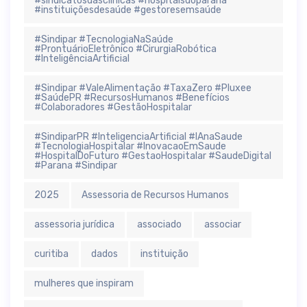
#sindicatosdasclínicas #hospitaisdoparaná
#instituiçõesdesaúde #gestoresemsaúde
#Sindipar #TecnologiaNaSaúde
#ProntuárioEletrônico #CirurgiaRobótica
#InteligênciaArtificial
#Sindipar #ValeAlimentação #TaxaZero #Pluxee
#SaúdePR #RecursosHumanos #Benefícios
#Colaboradores #GestãoHospitalar
#SindiparPR #InteligenciaArtificial #IAnaSaude
#TecnologiaHospitalar #InovacaoEmSaude
#HospitalDoFuturo #GestaoHospitalar #SaudeDigital
#Parana #Sindipar
2025
Assessoria de Recursos Humanos
assessoria jurídica
associado
associar
curitiba
dados
instituição
mulheres que inspiram