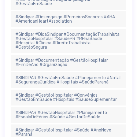
#GestãoEmSaúde
#Sindipar #Desengasgo #PrimeirosSocorros #AHA
#AmericanHeartAssociation
#Sindipar #DicaSindipar #DocumentaçãoTrabalhista
#GestãoHospitalar #SaúdePR #RHnaSaúde
#Hospital #Clinica #DireitoTrabalhista
#GestãoSegura
#Sindipar #Documentação #GestãoHospitalar
#FimDeAno #Organização
#SINDIPAR #GestãoEmSaúde #Planejamento #Natal
#SegurançaJurídica #Hospitais #SaúdeParaná
#Sindipar #GestãoHospitalar #Convênios
#GestãoEmSaúde #Hospitais #SaúdeSuplementar
#SINDIPAR #GestãoHospitalar #Planejamento
#EscalaDeFérias #Saúde #GestorDeSaúde
#Sindipar #GestãoHospitalar #Saúde #AnoNovo
#Paraná