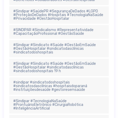
#Sindipar #SaúdePR #SegurançaDeDados #LGPD
#ProteçãoDeDados #Hospitais #TecnologiaNaSaúde
#Privacidade #GestãoHospitalar
#SINDIPAR #Sindicalismo #Representatividade
#CapacitaçãoProfissional #GestãoSaúde
#Sindipar #Sindicato #Saúde #GestãoEmSaúde
#GestãoHospitalar #sindicatodasclínicas
#sindicatodoshospitais
#Sindipar #Sindicato #Saúde #GestãoEmSaúde
#GestãoHospitalar #sindicatodasclínicas
#sindicatodoshospitais 19 h
#sindipar #sindicatodoshospitais
#sindicatosdasclínicas #hospitaisdoparaná
#instituiçõesdesaúde #gestoresemsaúde
#Sindipar #TecnologiaNaSaúde
#ProntuárioEletrônico #CirurgiaRobótica
#InteligênciaArtificial