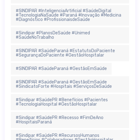
#SINDIPAR #InteligenciaArtificial #SaúdeDigital
#TecnologiaNaSaúde #Paraná #Inovação #Medicina
#Diagnóstico #ProfissionaisdeSaúde
#Sindipar #PlanosDeSaúde #Unimed
#SaúdeNoTrabalho
#SINDIPAR #SaúdeParaná #EstatutoDoPaciente
#SegurançaDoPaciente #GestãoHospitalar
#SINDIPAR #SaúdeParaná #GestãoEmSaúde
#SINDIPAR #SaúdeParaná #GestãoEmSaúde
#SindicatoForte #Hospitais #ServiçosDeSaúde
#Sindipar #SaúdePR #Benefícios #Pacientes
#TecnologiaHospital #GestãoHospitalar
#Sindipar #SaúdePR #Recesso #FimDeAno
#HospitaisParaná
#Sindipar #SaúdePR #RecursosHumanos
#Benefícios #Colaboradores #GestãoHospitalar