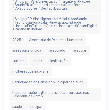
#Sindipar #ValeAlimentação #TaxaZero #Pluxee
#SaúdePR #RecursosHumanos #Benefícios
#Colaboradores #GestãoHospitalar
#SindiparPR #InteligenciaArtificial #IAnaSaude
#TecnologiaHospitalar #InovacaoEmSaude
#HospitalDoFuturo #GestaoHospitalar #SaudeDigital
#Parana #Sindipar
2025
Assessoria de Recursos Humanos
assessoria jurídica
associado
associar
curitiba
dados
instituição
mulheres que inspiram
Participação no Conselho Municipal da Saúde
Representação legítima dos seus interesses nas
Assembleias Gerais
saúde
sindipar