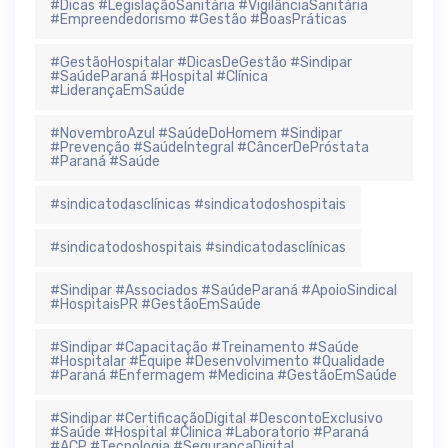
#Dicas #LegislaçãoSanitária #VigilânciaSanitária
#Empreendedorismo #Gestão #BoasPráticas
#GestãoHospitalar #DicasDeGestão #Sindipar
#SaúdeParaná #Hospital #Clínica
#LiderançaEmSaúde
#NovembroAzul #SaúdeDoHomem #Sindipar
#Prevenção #SaúdeIntegral #CâncerDePróstata
#Paraná #Saúde
#sindicatodasclínicas #sindicatodoshospitais
#sindicatodoshospitais #sindicatodasclínicas
#Sindipar #Associados #SaúdeParaná #ApoioSindical
#HospitaisPR #GestãoEmSaúde
#Sindipar #Capacitação #Treinamento #Saúde
#Hospitalar #Equipe #Desenvolvimento #Qualidade
#Paraná #Enfermagem #Medicina #GestãoEmSaúde
#Sindipar #CertificaçãoDigital #DescontoExclusivo
#Saúde #Hospital #Clinica #Laboratorio #Paraná
#ACP #Tecnologia #SegurançaDigital