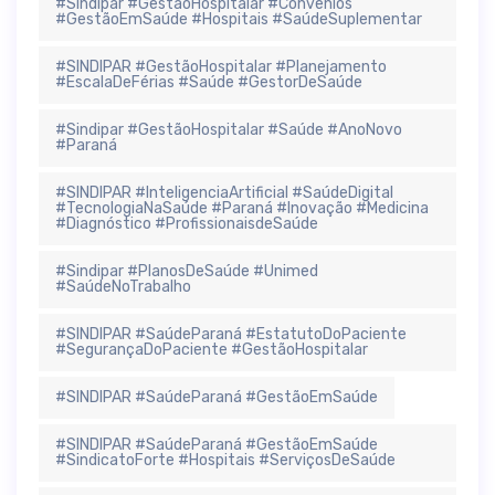
#Sindipar #GestãoHospitalar #Convênios
#GestãoEmSaúde #Hospitais #SaúdeSuplementar
#SINDIPAR #GestãoHospitalar #Planejamento
#EscalaDeFérias #Saúde #GestorDeSaúde
#Sindipar #GestãoHospitalar #Saúde #AnoNovo
#Paraná
#SINDIPAR #InteligenciaArtificial #SaúdeDigital
#TecnologiaNaSaúde #Paraná #Inovação #Medicina
#Diagnóstico #ProfissionaisdeSaúde
#Sindipar #PlanosDeSaúde #Unimed
#SaúdeNoTrabalho
#SINDIPAR #SaúdeParaná #EstatutoDoPaciente
#SegurançaDoPaciente #GestãoHospitalar
#SINDIPAR #SaúdeParaná #GestãoEmSaúde
#SINDIPAR #SaúdeParaná #GestãoEmSaúde
#SindicatoForte #Hospitais #ServiçosDeSaúde