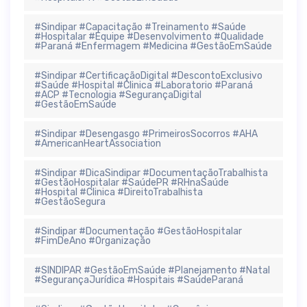
#Sindipar #Capacitação #Treinamento #Saúde
#Hospitalar #Equipe #Desenvolvimento #Qualidade
#Paraná #Enfermagem #Medicina #GestãoEmSaúde
#Sindipar #CertificaçãoDigital #DescontoExclusivo
#Saúde #Hospital #Clinica #Laboratorio #Paraná
#ACP #Tecnologia #SegurançaDigital
#GestãoEmSaúde
#Sindipar #Desengasgo #PrimeirosSocorros #AHA
#AmericanHeartAssociation
#Sindipar #DicaSindipar #DocumentaçãoTrabalhista
#GestãoHospitalar #SaúdePR #RHnaSaúde
#Hospital #Clinica #DireitoTrabalhista
#GestãoSegura
#Sindipar #Documentação #GestãoHospitalar
#FimDeAno #Organização
#SINDIPAR #GestãoEmSaúde #Planejamento #Natal
#SegurançaJurídica #Hospitais #SaúdeParaná