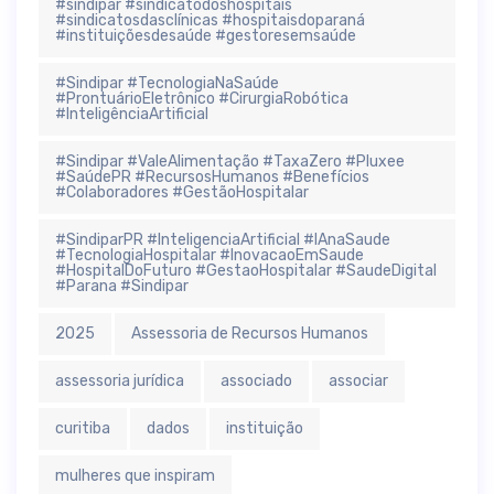
#sindipar #sindicatodoshospitais
#sindicatosdasclínicas #hospitaisdoparaná
#instituiçõesdesaúde #gestoresemsaúde
#Sindipar #TecnologiaNaSaúde
#ProntuárioEletrônico #CirurgiaRobótica
#InteligênciaArtificial
#Sindipar #ValeAlimentação #TaxaZero #Pluxee
#SaúdePR #RecursosHumanos #Benefícios
#Colaboradores #GestãoHospitalar
#SindiparPR #InteligenciaArtificial #IAnaSaude
#TecnologiaHospitalar #InovacaoEmSaude
#HospitalDoFuturo #GestaoHospitalar #SaudeDigital
#Parana #Sindipar
2025
Assessoria de Recursos Humanos
assessoria jurídica
associado
associar
curitiba
dados
instituição
mulheres que inspiram