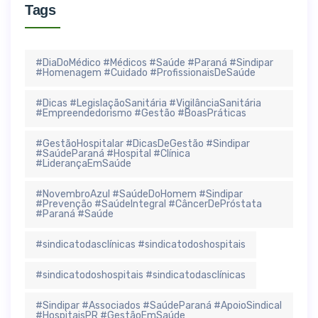
Tags
#DiaDoMédico #Médicos #Saúde #Paraná #Sindipar
#Homenagem #Cuidado #ProfissionaisDeSaúde
#Dicas #LegislaçãoSanitária #VigilânciaSanitária
#Empreendedorismo #Gestão #BoasPráticas
#GestãoHospitalar #DicasDeGestão #Sindipar
#SaúdeParaná #Hospital #Clínica
#LiderançaEmSaúde
#NovembroAzul #SaúdeDoHomem #Sindipar
#Prevenção #SaúdeIntegral #CâncerDePróstata
#Paraná #Saúde
#sindicatodasclínicas #sindicatodoshospitais
#sindicatodoshospitais #sindicatodasclínicas
#Sindipar #Associados #SaúdeParaná #ApoioSindical
#HospitaisPR #GestãoEmSaúde