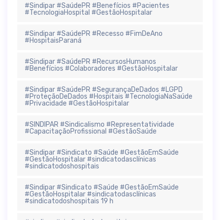
#Sindipar #SaúdePR #Benefícios #Pacientes
#TecnologiaHospital #GestãoHospitalar
#Sindipar #SaúdePR #Recesso #FimDeAno
#HospitaisParaná
#Sindipar #SaúdePR #RecursosHumanos
#Benefícios #Colaboradores #GestãoHospitalar
#Sindipar #SaúdePR #SegurançaDeDados #LGPD
#ProteçãoDeDados #Hospitais #TecnologiaNaSaúde
#Privacidade #GestãoHospitalar
#SINDIPAR #Sindicalismo #Representatividade
#CapacitaçãoProfissional #GestãoSaúde
#Sindipar #Sindicato #Saúde #GestãoEmSaúde
#GestãoHospitalar #sindicatodasclínicas
#sindicatodoshospitais
#Sindipar #Sindicato #Saúde #GestãoEmSaúde
#GestãoHospitalar #sindicatodasclínicas
#sindicatodoshospitais 19 h