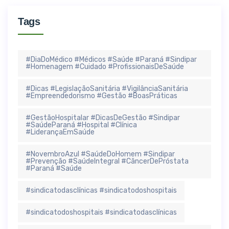
Tags
#DiaDoMédico #Médicos #Saúde #Paraná #Sindipar
#Homenagem #Cuidado #ProfissionaisDeSaúde
#Dicas #LegislaçãoSanitária #VigilânciaSanitária
#Empreendedorismo #Gestão #BoasPráticas
#GestãoHospitalar #DicasDeGestão #Sindipar
#SaúdeParaná #Hospital #Clínica
#LiderançaEmSaúde
#NovembroAzul #SaúdeDoHomem #Sindipar
#Prevenção #SaúdeIntegral #CâncerDePróstata
#Paraná #Saúde
#sindicatodasclínicas #sindicatodoshospitais
#sindicatodoshospitais #sindicatodasclínicas