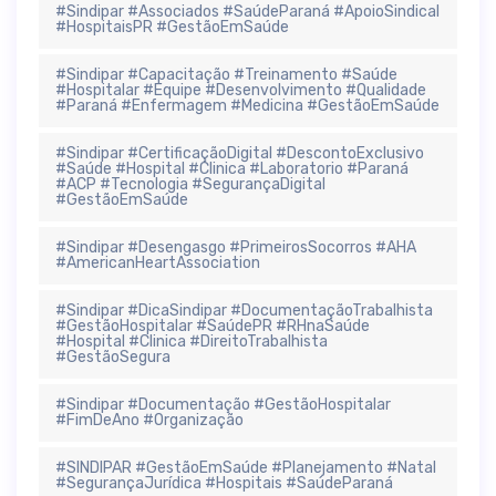
#Sindipar #Associados #SaúdeParaná #ApoioSindical
#HospitaisPR #GestãoEmSaúde
#Sindipar #Capacitação #Treinamento #Saúde
#Hospitalar #Equipe #Desenvolvimento #Qualidade
#Paraná #Enfermagem #Medicina #GestãoEmSaúde
#Sindipar #CertificaçãoDigital #DescontoExclusivo
#Saúde #Hospital #Clinica #Laboratorio #Paraná
#ACP #Tecnologia #SegurançaDigital
#GestãoEmSaúde
#Sindipar #Desengasgo #PrimeirosSocorros #AHA
#AmericanHeartAssociation
#Sindipar #DicaSindipar #DocumentaçãoTrabalhista
#GestãoHospitalar #SaúdePR #RHnaSaúde
#Hospital #Clinica #DireitoTrabalhista
#GestãoSegura
#Sindipar #Documentação #GestãoHospitalar
#FimDeAno #Organização
#SINDIPAR #GestãoEmSaúde #Planejamento #Natal
#SegurançaJurídica #Hospitais #SaúdeParaná