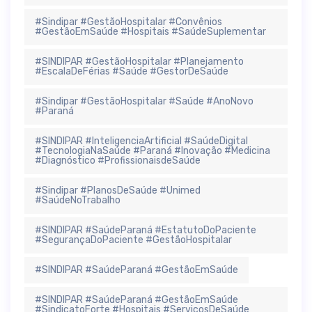
#Sindipar #GestãoHospitalar #Convênios
#GestãoEmSaúde #Hospitais #SaúdeSuplementar
#SINDIPAR #GestãoHospitalar #Planejamento
#EscalaDeFérias #Saúde #GestorDeSaúde
#Sindipar #GestãoHospitalar #Saúde #AnoNovo
#Paraná
#SINDIPAR #InteligenciaArtificial #SaúdeDigital
#TecnologiaNaSaúde #Paraná #Inovação #Medicina
#Diagnóstico #ProfissionaisdeSaúde
#Sindipar #PlanosDeSaúde #Unimed
#SaúdeNoTrabalho
#SINDIPAR #SaúdeParaná #EstatutoDoPaciente
#SegurançaDoPaciente #GestãoHospitalar
#SINDIPAR #SaúdeParaná #GestãoEmSaúde
#SINDIPAR #SaúdeParaná #GestãoEmSaúde
#SindicatoForte #Hospitais #ServiçosDeSaúde