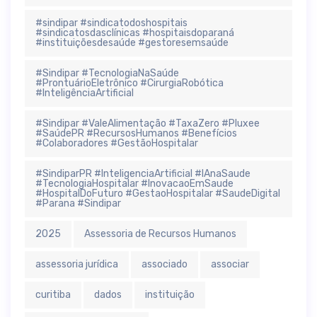
#sindipar #sindicatodoshospitais
#sindicatosdasclínicas #hospitaisdoparaná
#instituiçõesdesaúde #gestoresemsaúde
#Sindipar #TecnologiaNaSaúde
#ProntuárioEletrônico #CirurgiaRobótica
#InteligênciaArtificial
#Sindipar #ValeAlimentação #TaxaZero #Pluxee
#SaúdePR #RecursosHumanos #Benefícios
#Colaboradores #GestãoHospitalar
#SindiparPR #InteligenciaArtificial #IAnaSaude
#TecnologiaHospitalar #InovacaoEmSaude
#HospitalDoFuturo #GestaoHospitalar #SaudeDigital
#Parana #Sindipar
2025
Assessoria de Recursos Humanos
assessoria jurídica
associado
associar
curitiba
dados
instituição