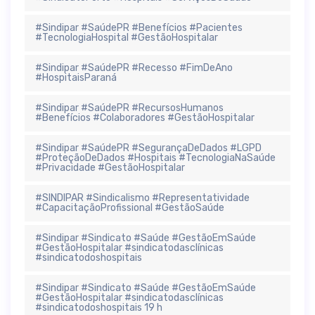
#Sindipar #SaúdePR #Benefícios #Pacientes
#TecnologiaHospital #GestãoHospitalar
#Sindipar #SaúdePR #Recesso #FimDeAno
#HospitaisParaná
#Sindipar #SaúdePR #RecursosHumanos
#Benefícios #Colaboradores #GestãoHospitalar
#Sindipar #SaúdePR #SegurançaDeDados #LGPD
#ProteçãoDeDados #Hospitais #TecnologiaNaSaúde
#Privacidade #GestãoHospitalar
#SINDIPAR #Sindicalismo #Representatividade
#CapacitaçãoProfissional #GestãoSaúde
#Sindipar #Sindicato #Saúde #GestãoEmSaúde
#GestãoHospitalar #sindicatodasclínicas
#sindicatodoshospitais
#Sindipar #Sindicato #Saúde #GestãoEmSaúde
#GestãoHospitalar #sindicatodasclínicas
#sindicatodoshospitais 19 h