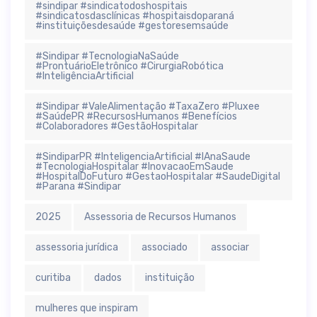
#sindipar #sindicatodoshospitais
#sindicatosdasclínicas #hospitaisdoparaná
#instituiçõesdesaúde #gestoresemsaúde
#Sindipar #TecnologiaNaSaúde
#ProntuárioEletrônico #CirurgiaRobótica
#InteligênciaArtificial
#Sindipar #ValeAlimentação #TaxaZero #Pluxee
#SaúdePR #RecursosHumanos #Benefícios
#Colaboradores #GestãoHospitalar
#SindiparPR #InteligenciaArtificial #IAnaSaude
#TecnologiaHospitalar #InovacaoEmSaude
#HospitalDoFuturo #GestaoHospitalar #SaudeDigital
#Parana #Sindipar
2025
Assessoria de Recursos Humanos
assessoria jurídica
associado
associar
curitiba
dados
instituição
mulheres que inspiram