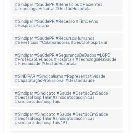
#Sindipar #SaúdePR #Benefícios #Pacientes
#TecnologiaHospital #GestãoHospitalar
#Sindipar #SaúdePR #Recesso #FimDeAno
#HospitaisParaná
#Sindipar #SaúdePR #RecursosHumanos
#Benefícios #Colaboradores #GestãoHospitalar
#Sindipar #SaúdePR #SegurançaDeDados #LGPD
#ProteçãoDeDados #Hospitais #TecnologiaNaSaúde
#Privacidade #GestãoHospitalar
#SINDIPAR #Sindicalismo #Representatividade
#CapacitaçãoProfissional #GestãoSaúde
#Sindipar #Sindicato #Saúde #GestãoEmSaúde
#GestãoHospitalar #sindicatodasclínicas
#sindicatodoshospitais
#Sindipar #Sindicato #Saúde #GestãoEmSaúde
#GestãoHospitalar #sindicatodasclínicas
#sindicatodoshospitais 19 h