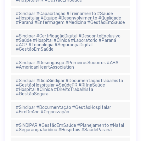
#HospitaisPR #GestãoEmSaúde
#Sindipar #Capacitação #Treinamento #Saúde
#Hospitalar #Equipe #Desenvolvimento #Qualidade
#Paraná #Enfermagem #Medicina #GestãoEmSaúde
#Sindipar #CertificaçãoDigital #DescontoExclusivo
#Saúde #Hospital #Clinica #Laboratorio #Paraná
#ACP #Tecnologia #SegurançaDigital
#GestãoEmSaúde
#Sindipar #Desengasgo #PrimeirosSocorros #AHA
#AmericanHeartAssociation
#Sindipar #DicaSindipar #DocumentaçãoTrabalhista
#GestãoHospitalar #SaúdePR #RHnaSaúde
#Hospital #Clinica #DireitoTrabalhista
#GestãoSegura
#Sindipar #Documentação #GestãoHospitalar
#FimDeAno #Organização
#SINDIPAR #GestãoEmSaúde #Planejamento #Natal
#SegurançaJurídica #Hospitais #SaúdeParaná