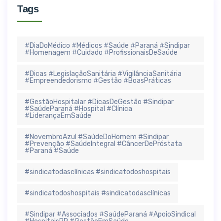
Tags
#DiaDoMédico #Médicos #Saúde #Paraná #Sindipar
#Homenagem #Cuidado #ProfissionaisDeSaúde
#Dicas #LegislaçãoSanitária #VigilânciaSanitária
#Empreendedorismo #Gestão #BoasPráticas
#GestãoHospitalar #DicasDeGestão #Sindipar
#SaúdeParaná #Hospital #Clínica
#LiderançaEmSaúde
#NovembroAzul #SaúdeDoHomem #Sindipar
#Prevenção #SaúdeIntegral #CâncerDePróstata
#Paraná #Saúde
#sindicatodasclínicas #sindicatodoshospitais
#sindicatodoshospitais #sindicatodasclínicas
#Sindipar #Associados #SaúdeParaná #ApoioSindical