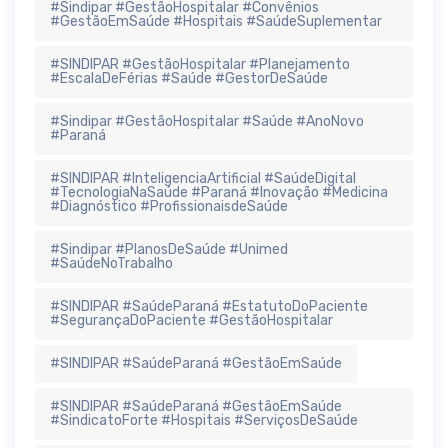
#Sindipar #GestãoHospitalar #Convênios
#GestãoEmSaúde #Hospitais #SaúdeSuplementar
#SINDIPAR #GestãoHospitalar #Planejamento
#EscalaDeFérias #Saúde #GestorDeSaúde
#Sindipar #GestãoHospitalar #Saúde #AnoNovo
#Paraná
#SINDIPAR #InteligenciaArtificial #SaúdeDigital
#TecnologiaNaSaúde #Paraná #Inovação #Medicina
#Diagnóstico #ProfissionaisdeSaúde
#Sindipar #PlanosDeSaúde #Unimed
#SaúdeNoTrabalho
#SINDIPAR #SaúdeParaná #EstatutoDoPaciente
#SegurançaDoPaciente #GestãoHospitalar
#SINDIPAR #SaúdeParaná #GestãoEmSaúde
#SINDIPAR #SaúdeParaná #GestãoEmSaúde
#SindicatoForte #Hospitais #ServiçosDeSaúde