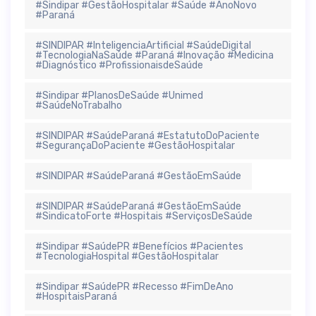
#Sindipar #GestãoHospitalar #Saúde #AnoNovo
#Paraná
#SINDIPAR #InteligenciaArtificial #SaúdeDigital
#TecnologiaNaSaúde #Paraná #Inovação #Medicina
#Diagnóstico #ProfissionaisdeSaúde
#Sindipar #PlanosDeSaúde #Unimed
#SaúdeNoTrabalho
#SINDIPAR #SaúdeParaná #EstatutoDoPaciente
#SegurançaDoPaciente #GestãoHospitalar
#SINDIPAR #SaúdeParaná #GestãoEmSaúde
#SINDIPAR #SaúdeParaná #GestãoEmSaúde
#SindicatoForte #Hospitais #ServiçosDeSaúde
#Sindipar #SaúdePR #Benefícios #Pacientes
#TecnologiaHospital #GestãoHospitalar
#Sindipar #SaúdePR #Recesso #FimDeAno
#HospitaisParaná