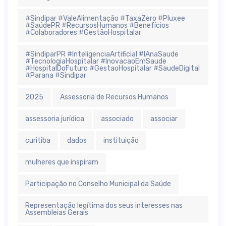
#Sindipar #ValeAlimentação #TaxaZero #Pluxee
#SaúdePR #RecursosHumanos #Benefícios
#Colaboradores #GestãoHospitalar
#SindiparPR #InteligenciaArtificial #IAnaSaude
#TecnologiaHospitalar #InovacaoEmSaude
#HospitalDoFuturo #GestaoHospitalar #SaudeDigital
#Parana #Sindipar
2025
Assessoria de Recursos Humanos
assessoria jurídica
associado
associar
curitiba
dados
instituição
mulheres que inspiram
Participação no Conselho Municipal da Saúde
Representação legítima dos seus interesses nas
Assembleias Gerais