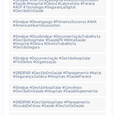
#Sindipar #CertificaçãoDigital #DescontoExclusivo
#Saúde #Hospital #Clinica #Laboratorio #Paraná
#ACP #Tecnologia #SegurançaDigital
#GestãoEmSaúde
#Sindipar #Desengasgo #PrimeirosSocorros #AHA
#AmericanHeartAssociation
#Sindipar #DicaSindipar #DocumentaçãoTrabalhista
#GestãoHospitalar #SaúdePR #RHnaSaúde
#Hospital #Clinica #DireitoTrabalhista
#GestãoSegura
#Sindipar #Documentação #GestãoHospitalar
#FimDeAno #Organização
#SINDIPAR #GestãoEmSaúde #Planejamento #Natal
#SegurançaJurídica #Hospitais #SaúdeParaná
#Sindipar #GestãoHospitalar #Convênios
#GestãoEmSaúde #Hospitais #SaúdeSuplementar
#SINDIPAR #GestãoHospitalar #Planejamento
#EscalaDeFérias #Saúde #GestorDeSaúde