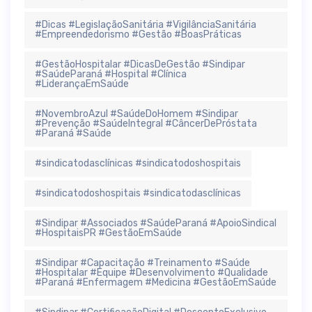
#Dicas #LegislaçãoSanitária #VigilânciaSanitária
#Empreendedorismo #Gestão #BoasPráticas
#GestãoHospitalar #DicasDeGestão #Sindipar
#SaúdeParaná #Hospital #Clínica
#LiderançaEmSaúde
#NovembroAzul #SaúdeDoHomem #Sindipar
#Prevenção #SaúdeIntegral #CâncerDePróstata
#Paraná #Saúde
#sindicatodasclínicas #sindicatodoshospitais
#sindicatodoshospitais #sindicatodasclínicas
#Sindipar #Associados #SaúdeParaná #ApoioSindical
#HospitaisPR #GestãoEmSaúde
#Sindipar #Capacitação #Treinamento #Saúde
#Hospitalar #Equipe #Desenvolvimento #Qualidade
#Paraná #Enfermagem #Medicina #GestãoEmSaúde