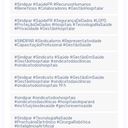
#Sindipar #SaúdePR #RecursosHumanos
#Benefícios #Colaboradores #GestãoHospitalar
#Sindipar #SaúdePR #SegurançaDeDados #LGPD
#ProteçãoDeDados #Hospitais #TecnologiaNaSaúde
#Privacidade #GestãoHospitalar
#SINDIPAR #Sindicalismo #Representatividade
#CapacitaçãoProfissional #GestãoSaúde
#Sindipar #Sindicato #Saúde #GestãoEmSaúde
#GestãoHospitalar #sindicatodasclínicas
#sindicatodoshospitais
#Sindipar #Sindicato #Saúde #GestãoEmSaúde
#GestãoHospitalar #sindicatodasclínicas
#sindicatodoshospitais 19 h
#sindipar #sindicatodoshospitais
#sindicatosdasclínicas #hospitaisdoparaná
#instituiçõesdesaúde #gestoresemsaúde
#Sindipar #TecnologiaNaSaúde
#ProntuárioEletrônico #CirurgiaRobótica
#InteligênciaArtificial