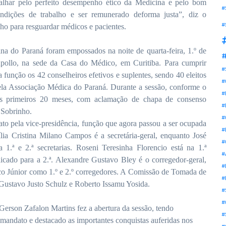
balhar pelo perfeito desempenho ético da Medicina e pelo bom
#
ondições de trabalho e ser remunerado deforma justa”, diz o
#
ho para resguardar médicos e pacientes.
a do Paraná foram empossados na noite de quarta-feira, 1.º de
#
úpollo, na sede da Casa do Médico, em Curitiba. Para cumprir
#
função os 42 conselheiros efetivos e suplentes, sendo 40 eleitos
#
pela Associação Médica do Paraná. Durante a sessão, conforme o
#
o dos primeiros 20 meses, com aclamação de chapa de consenso
#
 Sobrinho.
#
to pela vice-presidência, função que agora passou a ser ocupada
#
ia Cristina Milano Campos é a secretária-geral, enquanto José
#
.ª e 2.ª secretarias. Roseni Teresinha Florencio está na 1.ª
#
dicado para a 2.ª. Alexandre Gustavo Bley é o corregedor-geral,
#
o Júnior como 1.º e 2.º corregedores. A Comissão de Tomada de
#
Gustavo Justo Schulz e Roberto Issamu Yosida.
#
#
Gerson Zafalon Martins fez a abertura da sessão, tendo
#
 mandato e destacado as importantes conquistas auferidas nos