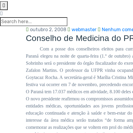
outubro 2, 2008
webmaster
Nenhum come
Conselho de Medicina do PR
Com a posse dos conselheiros eleitos para cu
Paraná elegeu na noite de quarta-feira (1.º de outubro
Sobrinho será o presidente do órgão fiscalizador do exe
Zafalon Martins. O professor da UFPR vinha ocupando
Goytacaz Rocha. A secretária-geral é Marília Cristina M
festiva vai ocorrer em 7 de novembro, precedendo encont
O Paraná tem 17.037 médicos em atividade, 8.100 deles 
O novo presidente reafirmou os compromissos assumidos d
entidades médicas, oportunidades aos jovens profissi
educação continuada e atenção à saúde e bem-estar do
interesse da área médica serão tratados “de forma amp
comemorar as realizações que se voltem em prol do médic