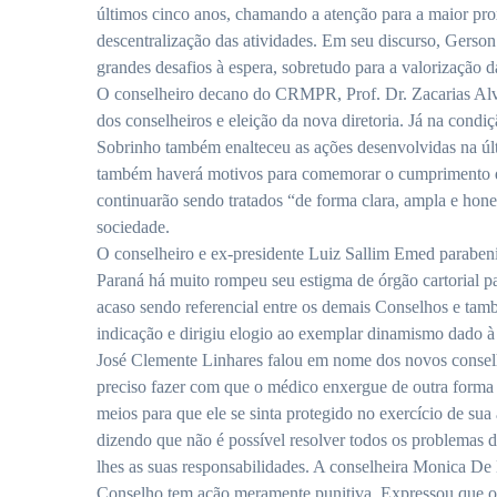
últimos cinco anos, chamando a atenção para a maior pro
descentralização das atividades. Em seu discurso, Gers
grandes desafios à espera, sobretudo para a valorização d
O conselheiro decano do CRMPR, Prof. Dr. Zacarias Alve
dos conselheiros e eleição da nova diretoria. Já na con
Sobrinho também enalteceu as ações desenvolvidas na últi
também haverá motivos para comemorar o cumprimento da
continuarão sendo tratados “de forma clara, ampla e hone
sociedade.
O conselheiro e ex-presidente Luiz Sallim Emed parabeniz
Paraná há muito rompeu seu estigma de órgão cartorial p
acaso sendo referencial entre os demais Conselhos e ta
indicação e dirigiu elogio ao exemplar dinamismo dado à
José Clemente Linhares falou em nome dos novos conselhe
preciso fazer com que o médico enxergue de outra forma 
meios para que ele se sinta protegido no exercício de sua
dizendo que não é possível resolver todos os problemas 
lhes as suas responsabilidades. A conselheira Monica De 
Conselho tem ação meramente punitiva. Expressou que o