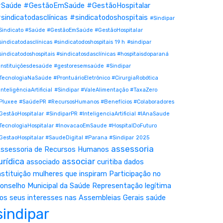
Saúde #GestãoEmSaúde #GestãoHospitalar
sindicatodasclínicas #sindicatodoshospitais
#Sindipar
Sindicato #Saúde #GestãoEmSaúde #GestãoHospitalar
sindicatodasclínicas #sindicatodoshospitais 19 h
#sindipar
sindicatodoshospitais #sindicatosdasclínicas #hospitaisdoparaná
instituiçõesdesaúde #gestoresemsaúde
#Sindipar
TecnologiaNaSaúde #ProntuárioEletrônico #CirurgiaRobótica
InteligênciaArtificial
#Sindipar #ValeAlimentação #TaxaZero
Pluxee #SaúdePR #RecursosHumanos #Benefícios #Colaboradores
GestãoHospitalar
#SindiparPR #InteligenciaArtificial #IAnaSaude
TecnologiaHospitalar #InovacaoEmSaude #HospitalDoFuturo
GestaoHospitalar #SaudeDigital #Parana #Sindipar
2025
assessoria
ssessoria de Recursos Humanos
urídica
associar
associado
curitiba
dados
nstituição
mulheres que inspiram
Participação no
onselho Municipal da Saúde
Representação legítima
os seus interesses nas Assembleias Gerais
saúde
sindipar