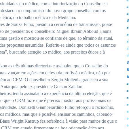
#
ximidades do médico, com a interiorização do Conselho e a
#
on destacou o compromisso do novo grupo conselhal com os
#
a ética, do trabalho médico e da Medicina.
#
s de Souza Filho, presidiu a cerimônia de transmissão, posse
#
dição de presidente, o conselheiro Miguel Ibraim Abboud Hanna
#
ma gestão e mostrou-se confiante de que, ao término da atual,
#
s propostas assumidas. Referiu-se ainda que todos os assuntos
#
sta”, buscando atenção ao médico, aos preceitos éticos e à
#
#
ou as três últimas diretorias e assinalou que o Conselho do
ara avançar em ações em defesa da profissão médica, não por
#
mbém ao CFM. O conselheiro Sérgio Molteni agradeceu a sua
#
 Autarquia pelo ex-presidente Gerson Zafalon.
#
iros, tendo assinalado a experiência da última eleição, que é
#
o que o CRM faz e que é preciso mostrar aos profissionais os
#
 atividade. Donizetti Giamberardino Filho reforçou o raciocínio,
#
dos médicos, mas que é possível ensinar os caminhos, cabendo-
#
Biase Wright Kastrup fez referência à visão para muitos de que o
#
 CRM tem atuado firmemente na boa orientação ética aos