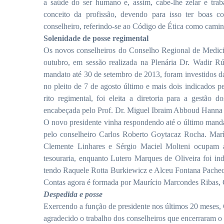
a saúde do ser humano e, assim, cabe-lhe zelar e tra
conceito da profissão, devendo para isso ter boas c
conselheiro, referindo-se ao Código de Ética como camin
Solenidade de posse regimental
Os novos conselheiros do Conselho Regional de Medicin
outubro, em sessão realizada na Plenária Dr. Wadir R
mandato até 30 de setembro de 2013, foram investidos da 
no pleito de 7 de agosto último e mais dois indicados 
rito regimental, foi eleita a diretoria para a gestã
encabeçada pelo Prof. Dr. Miguel Ibraim Abboud Hanna
O novo presidente vinha respondendo até o último manda
pelo conselheiro Carlos Roberto Goytacaz Rocha. Maríl
Clemente Linhares e Sérgio Maciel Molteni ocupam a 1
tesouraria, enquanto Lutero Marques de Oliveira foi in
tendo Raquele Rotta Burkiewicz e Alceu Fontana Pachec
Contas agora é formada por Maurício Marcondes Ribas, 
Despedida e posse
Exercendo a função de presidente nos últimos 20 meses, 
agradecido o trabalho dos conselheiros que encerraram o