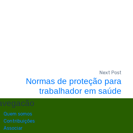
Next Post
Normas de proteção para
trabalhador em saúde
avegacão
Quem somos
Contribuições
Associar