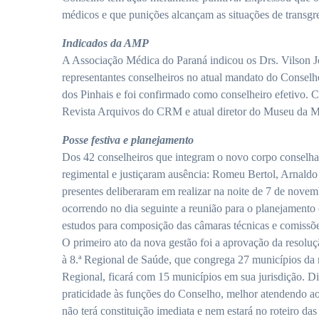
médicos e que punições alcançam as situações de transgr
Indicados da AMP
A Associação Médica do Paraná indicou os Drs. Vilson Jos
representantes conselheiros no atual mandato do Consel
dos Pinhais e foi confirmado como conselheiro efetivo. Co
Revista Arquivos do CRM e atual diretor do Museu da 
Posse festiva e planejamento
Dos 42 conselheiros que integram o novo corpo conselha
regimental e justiçaram ausência: Romeu Bertol, Arnald
presentes deliberaram em realizar na noite de 7 de novemb
ocorrendo no dia seguinte a reunião para o planejamento 
estudos para composição das câmaras técnicas e comiss
O primeiro ato da nova gestão foi a aprovação da resolu
à 8.ª Regional de Saúde, que congrega 27 municípios da 
Regional, ficará com 15 municípios em sua jurisdição. Dia
praticidade às funções do Conselho, melhor atendendo a
não terá constituição imediata e nem estará no roteiro d