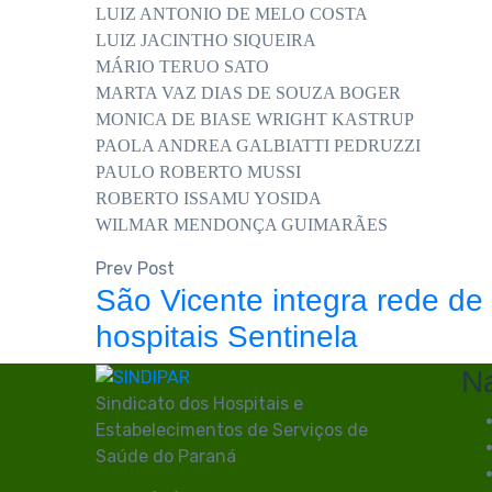
LUIZ ANTONIO DE MELO COSTA
LUIZ JACINTHO SIQUEIRA
MÁRIO TERUO SATO
MARTA VAZ DIAS DE SOUZA BOGER
MONICA DE BIASE WRIGHT KASTRUP
PAOLA ANDREA GALBIATTI PEDRUZZI
PAULO ROBERTO MUSSI
ROBERTO ISSAMU YOSIDA
WILMAR MENDONÇA GUIMARÃES
Prev Post
São Vicente integra rede de
hospitais Sentinela
N
Sindicato dos Hospitais e
Estabelecimentos de Serviços de
Saúde do Paraná