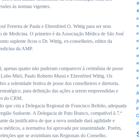
#
essões às normas vigentes.
#
#
é Ferreira de Paula e Ehrenfried O. Wittig para ser seus
#
ho de Medicina. O primeiro é da Associação Médica de São José
#
mo suplente ficou o Dr. Wittig, ex-conselheiro, editor da
#
Medicina da AMP.
#
#
#
l, apenas quatro não puderam comparecer à cerimônia de posse
#
o Lobo Miró, Paulo Roberto Mussi e Ehrenfried Wittig. Os
#
ro a solenidade festiva de posse dos conselheiros e diretoria,
#
estratégico, para definição das ações a serem empreendidas e
A
ões do CRM.
j
ção que cria a Delegacia Regional de Francisco Beltrão, adequada
i
região Sudoeste. A Delegacia de Pato Branco, compatível à 7.ª
C
nte da justificativa de que a nova unidade dará agilidade e
d
os médicos, a normativa foi aprovada por unanimidade. Porém,
as eleições que se avizinham nas Regionais do Conselho.