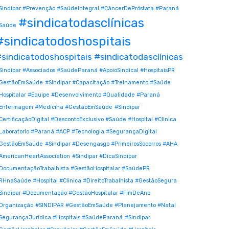
Sindipar #Prevenção #SaúdeIntegral #CâncerDePróstata #Paraná
#sindicatodasclínicas
Saúde
#sindicatodoshospitais
sindicatodoshospitais #sindicatodasclínicas
Sindipar #Associados #SaúdeParaná #ApoioSindical #HospitaisPR
GestãoEmSaúde
#Sindipar #Capacitação #Treinamento #Saúde
Hospitalar #Equipe #Desenvolvimento #Qualidade #Paraná
Enfermagem #Medicina #GestãoEmSaúde
#Sindipar
CertificaçãoDigital #DescontoExclusivo #Saúde #Hospital #Clinica
Laboratorio #Paraná #ACP #Tecnologia #SegurançaDigital
GestãoEmSaúde
#Sindipar #Desengasgo #PrimeirosSocorros #AHA
AmericanHeartAssociation
#Sindipar #DicaSindipar
DocumentaçãoTrabalhista #GestãoHospitalar #SaúdePR
RHnaSaúde #Hospital #Clinica #DireitoTrabalhista #GestãoSegura
Sindipar #Documentação #GestãoHospitalar #FimDeAno
Organização
#SINDIPAR #GestãoEmSaúde #Planejamento #Natal
SegurançaJurídica #Hospitais #SaúdeParaná
#Sindipar