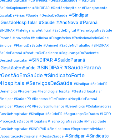
GestãoHospitalar #Convênios #GestãoEmSaúde #Hospitais
SaúdeSuplementar
#SINDIPAR #GestãoHospitalar #Planejamento
#Sindipar
EscalaDeFérias #Saúde #GestorDeSaúde
GestãoHospitalar #Saúde #AnoNovo #Paraná
SINDIPAR #InteligenciaArtificial #SaúdeDigital #TecnologiaNaSaúde
Paraná #Inovação #Medicina #Diagnóstico #ProfissionaisdeSaúde
Sindipar #PlanosDeSaúde #Unimed #SaúdeNoTrabalho
#SINDIPAR
SaúdeParaná #EstatutoDoPaciente #SegurançaDoPaciente
#SINDIPAR #SaúdeParaná
GestãoHospitalar
#SINDIPAR #SaúdeParaná
GestãoEmSaúde
#GestãoEmSaúde #SindicatoForte
Hospitais #ServiçosDeSaúde
#Sindipar #SaúdePR
Benefícios #Pacientes #TecnologiaHospital #GestãoHospitalar
Sindipar #SaúdePR #Recesso #FimDeAno #HospitaisParaná
Sindipar #SaúdePR #RecursosHumanos #Benefícios #Colaboradores
GestãoHospitalar
#Sindipar #SaúdePR #SegurançaDeDados #LGPD
ProteçãoDeDados #Hospitais #TecnologiaNaSaúde #Privacidade
GestãoHospitalar
#SINDIPAR #Sindicalismo #Representatividade
#Sindipar #Sindicato
CapacitaçãoProfissional #GestãoSaúde