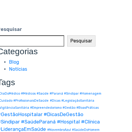
Pesquisar
Pesquisar
Categorias
Blog
Notícias
Tags
DiaDoMédico #Médicos #Saúde #Paraná #Sindipar #Homenagem
Cuidado #ProfissionaisDeSaúde
#Dicas #LegislaçãoSanitária
VigilânciaSanitária #Empreendedorismo #Gestão #BoasPráticas
#GestãoHospitalar #DicasDeGestão
Sindipar #SaúdeParaná #Hospital #Clínica
#LiderançaEmSaúde
#NovembroAzul #SaúdeDoHomem