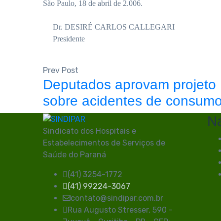
São Paulo, 18 de abril de 2.006.
Dr. DESIRÉ CARLOS CALLEGARI
Presidente
Prev Post
Deputados aprovam projeto
sobre acidentes de consum
N
Sindicato dos Hospitais e
Estabelecimentos de Serviços de
Saúde do Paraná
(41) 3254-1772
(41) 99224-3067
contato@sindipar.com.br
Rua Augusto Stresser, 590 -