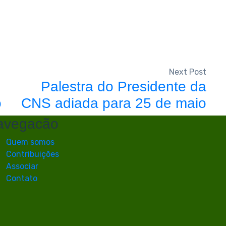
Next Post
Palestra do Presidente da
o
CNS adiada para 25 de maio
avegacão
Quem somos
Contribuições
Associar
Contato