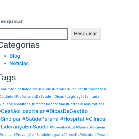
Pesquisar
Pesquisar
Categorias
Blog
Notícias
Tags
DiaDoMédico #Médicos #Saúde #Paraná #Sindipar #Homenagem
Cuidado #ProfissionaisDeSaúde
#Dicas #LegislaçãoSanitária
VigilânciaSanitária #Empreendedorismo #Gestão #BoasPráticas
#GestãoHospitalar #DicasDeGestão
Sindipar #SaúdeParaná #Hospital #Clínica
#LiderançaEmSaúde
#NovembroAzul #SaúdeDoHomem
Sindipar #Prevenção #SaúdeIntegral #CâncerDePróstata #Paraná