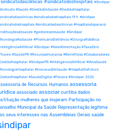
sindicatodasclínicas #sindicatodoshospitais
#Sindipar
Sindicato #Saúde #GestãoEmSaúde #GestãoHospitalar
sindicatodasclínicas #sindicatodoshospitais 19 h
#sindipar
sindicatodoshospitais #sindicatosdasclínicas #hospitaisdoparaná
instituiçõesdesaúde #gestoresemsaúde
#Sindipar
TecnologiaNaSaúde #ProntuárioEletrônico #CirurgiaRobótica
InteligênciaArtificial
#Sindipar #ValeAlimentação #TaxaZero
Pluxee #SaúdePR #RecursosHumanos #Benefícios #Colaboradores
GestãoHospitalar
#SindiparPR #InteligenciaArtificial #IAnaSaude
TecnologiaHospitalar #InovacaoEmSaude #HospitalDoFuturo
GestaoHospitalar #SaudeDigital #Parana #Sindipar
2025
assessoria
ssessoria de Recursos Humanos
urídica
associar
associado
curitiba
dados
nstituição
mulheres que inspiram
Participação no
onselho Municipal da Saúde
Representação legítima
os seus interesses nas Assembleias Gerais
saúde
sindipar