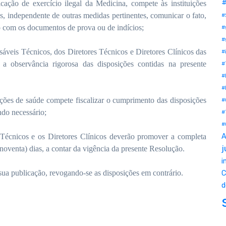
#
ção de exercício ilegal da Medicina, compete às instituições
s, independente de outras medidas pertinentes, comunicar o fato,
#
 com os documentos de prova ou de indícios;
#
#
veis Técnicos, dos Diretores Técnicos e Diretores Clínicos das
#
, a observância rigorosa das disposições contidas na presente
#
#
#
ões de saúde compete fiscalizar o cumprimento das disposições
#
do necessário;
#
#
A
cnicos e os Diretores Clínicos deverão promover a completa
j
noventa) dias, a contar da vigência da presente Resolução.
i
ua publicação, revogando-se as disposições em contrário.
C
d