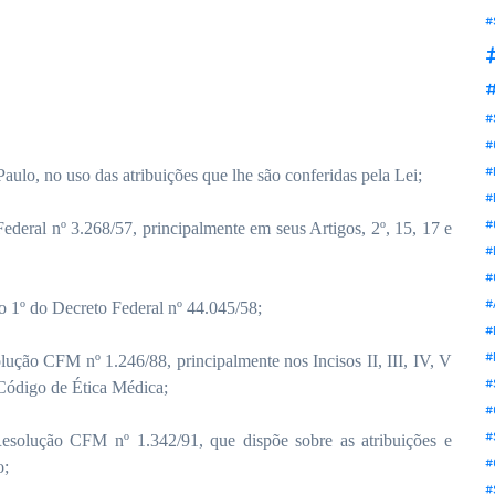
#
#
#
#
#
o, no uso das atribuições que lhe são conferidas pela Lei;
#
#
ederal nº 3.268/57, principalmente em seus Artigos, 2º, 15, 17 e
#
#
#
o 1º do Decreto Federal nº 44.045/58;
#
#
lução CFM nº 1.246/88, principalmente nos Incisos II, III, IV, V
#
 Código de Ética Médica;
#
#
Resolução CFM nº 1.342/91, que dispõe sobre as atribuições e
#
o;
#