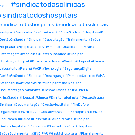
#sindicatodasclínicas
Saúde
#sindicatodoshospitais
sindicatodoshospitais #sindicatodasclínicas
Sindipar #Associados #SaúdeParaná #ApoioSindical #HospitaisPR
GestãoEmSaúde
#Sindipar #Capacitação #Treinamento #Saúde
Hospitalar #Equipe #Desenvolvimento #Qualidade #Paraná
Enfermagem #Medicina #GestãoEmSaúde
#Sindipar
CertificaçãoDigital #DescontoExclusivo #Saúde #Hospital #Clinica
Laboratorio #Paraná #ACP #Tecnologia #SegurançaDigital
GestãoEmSaúde
#Sindipar #Desengasgo #PrimeirosSocorros #AHA
AmericanHeartAssociation
#Sindipar #DicaSindipar
DocumentaçãoTrabalhista #GestãoHospitalar #SaúdePR
RHnaSaúde #Hospital #Clinica #DireitoTrabalhista #GestãoSegura
Sindipar #Documentação #GestãoHospitalar #FimDeAno
Organização
#SINDIPAR #GestãoEmSaúde #Planejamento #Natal
SegurançaJurídica #Hospitais #SaúdeParaná
#Sindipar
GestãoHospitalar #Convênios #GestãoEmSaúde #Hospitais
SaúdeSuplementar
#SINDIPAR #GestãoHospitalar #Planejamento