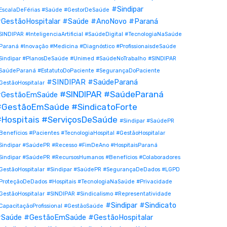
#Sindipar
EscalaDeFérias #Saúde #GestorDeSaúde
GestãoHospitalar #Saúde #AnoNovo #Paraná
SINDIPAR #InteligenciaArtificial #SaúdeDigital #TecnologiaNaSaúde
Paraná #Inovação #Medicina #Diagnóstico #ProfissionaisdeSaúde
Sindipar #PlanosDeSaúde #Unimed #SaúdeNoTrabalho
#SINDIPAR
SaúdeParaná #EstatutoDoPaciente #SegurançaDoPaciente
#SINDIPAR #SaúdeParaná
GestãoHospitalar
#SINDIPAR #SaúdeParaná
GestãoEmSaúde
#GestãoEmSaúde #SindicatoForte
Hospitais #ServiçosDeSaúde
#Sindipar #SaúdePR
Benefícios #Pacientes #TecnologiaHospital #GestãoHospitalar
Sindipar #SaúdePR #Recesso #FimDeAno #HospitaisParaná
Sindipar #SaúdePR #RecursosHumanos #Benefícios #Colaboradores
GestãoHospitalar
#Sindipar #SaúdePR #SegurançaDeDados #LGPD
ProteçãoDeDados #Hospitais #TecnologiaNaSaúde #Privacidade
GestãoHospitalar
#SINDIPAR #Sindicalismo #Representatividade
#Sindipar #Sindicato
CapacitaçãoProfissional #GestãoSaúde
Saúde #GestãoEmSaúde #GestãoHospitalar