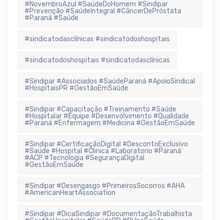
#NovembroAzul #SaúdeDoHomem #Sindipar
#Prevenção #SaúdeIntegral #CâncerDePróstata
#Paraná #Saúde
#sindicatodasclínicas #sindicatodoshospitais
#sindicatodoshospitais #sindicatodasclínicas
#Sindipar #Associados #SaúdeParaná #ApoioSindical
#HospitaisPR #GestãoEmSaúde
#Sindipar #Capacitação #Treinamento #Saúde
#Hospitalar #Equipe #Desenvolvimento #Qualidade
#Paraná #Enfermagem #Medicina #GestãoEmSaúde
#Sindipar #CertificaçãoDigital #DescontoExclusivo
#Saúde #Hospital #Clinica #Laboratorio #Paraná
#ACP #Tecnologia #SegurançaDigital
#GestãoEmSaúde
#Sindipar #Desengasgo #PrimeirosSocorros #AHA
#AmericanHeartAssociation
#Sindipar #DicaSindipar #DocumentaçãoTrabalhista