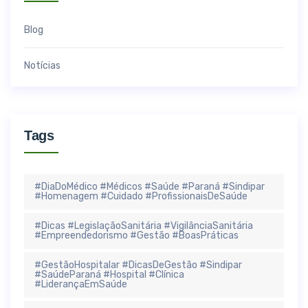
Blog
Notícias
Tags
#DiaDoMédico #Médicos #Saúde #Paraná #Sindipar
#Homenagem #Cuidado #ProfissionaisDeSaúde
#Dicas #LegislaçãoSanitária #VigilânciaSanitária
#Empreendedorismo #Gestão #BoasPráticas
#GestãoHospitalar #DicasDeGestão #Sindipar
#SaúdeParaná #Hospital #Clínica
#LiderançaEmSaúde