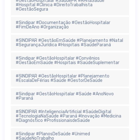
#GestãoHospitalar #SaúdePR #RHnaSaúde
#Hospital #Clinica #DireitoTrabalhista
#GestãoSegura
#Sindipar #Documentação #GestãoHospitalar
#FimDeAno #Organização
#SINDIPAR #GestãoEmSaúde #Planejamento #Natal
#SegurançaJurídica #Hospitais #SaúdeParaná
#Sindipar #GestãoHospitalar #Convênios
#GestãoEmSaúde #Hospitais #SaúdeSuplementar
#SINDIPAR #GestãoHospitalar #Planejamento
#EscalaDeFérias #Saúde #GestorDeSaúde
#Sindipar #GestãoHospitalar #Saúde #AnoNovo
#Paraná
#SINDIPAR #InteligenciaArtificial #SaúdeDigital
#TecnologiaNaSaúde #Paraná #Inovação #Medicina
#Diagnóstico #ProfissionaisdeSaúde
#Sindipar #PlanosDeSaúde #Unimed
#SaúdeNoTrabalho