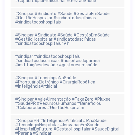
#CapacitaçãoProfissional #GestãoSaúde
#Sindipar #Sindicato #Saúde #GestãoEmSaúde
#GestãoHospitalar #sindicatodasclínicas
#sindicatodoshospitais
#Sindipar #Sindicato #Saúde #GestãoEmSaúde
#GestãoHospitalar #sindicatodasclínicas
#sindicatodoshospitais 19 h
#sindipar #sindicatodoshospitais
#sindicatosdasclínicas #hospitaisdoparaná
#instituiçõesdesaúde #gestoresemsaúde
#Sindipar #TecnologiaNaSaúde
#ProntuárioEletrônico #CirurgiaRobótica
#InteligênciaArtificial
#Sindipar #ValeAlimentação #TaxaZero #Pluxee
#SaúdePR #RecursosHumanos #Benefícios
#Colaboradores #GestãoHospitalar
#SindiparPR #InteligenciaArtificial #IAnaSaude
#TecnologiaHospitalar #InovacaoEmSaude
#HospitalDoFuturo #GestaoHospitalar #SaudeDigital
#Parana #Sindipar