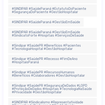
#SINDIPAR #SaúdeParaná #EstatutoDoPaciente
#SegurançaDoPaciente #GestãoHospitalar
#SINDIPAR #SaúdeParaná #GestãoEmSaúde
#SINDIPAR #SaúdeParaná #GestãoEmSaúde
#SindicatoForte #Hospitais #ServiçosDeSaúde
#Sindipar #SaúdePR #Benefícios #Pacientes
#TecnologiaHospital #GestãoHospitalar
#Sindipar #SaúdePR #Recesso #FimDeAno
#HospitaisParaná
#Sindipar #SaúdePR #RecursosHumanos
#Benefícios #Colaboradores #GestãoHospitalar
#Sindipar #SaúdePR #SegurançaDeDados #LGPD
#ProteçãoDeDados #Hospitais #TecnologiaNaSaúde
#Privacidade #GestãoHospitalar
#SINDIPAR #Sindicalismo #Representatividade