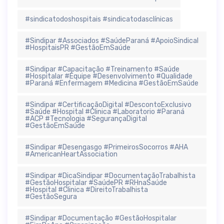
#sindicatodoshospitais #sindicatodasclínicas
#Sindipar #Associados #SaúdeParaná #ApoioSindical
#HospitaisPR #GestãoEmSaúde
#Sindipar #Capacitação #Treinamento #Saúde
#Hospitalar #Equipe #Desenvolvimento #Qualidade
#Paraná #Enfermagem #Medicina #GestãoEmSaúde
#Sindipar #CertificaçãoDigital #DescontoExclusivo
#Saúde #Hospital #Clinica #Laboratorio #Paraná
#ACP #Tecnologia #SegurançaDigital
#GestãoEmSaúde
#Sindipar #Desengasgo #PrimeirosSocorros #AHA
#AmericanHeartAssociation
#Sindipar #DicaSindipar #DocumentaçãoTrabalhista
#GestãoHospitalar #SaúdePR #RHnaSaúde
#Hospital #Clinica #DireitoTrabalhista
#GestãoSegura
#Sindipar #Documentação #GestãoHospitalar