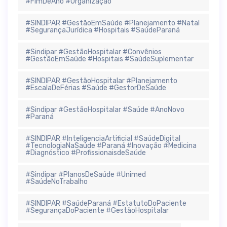
#FimDeAno #Organização
#SINDIPAR #GestãoEmSaúde #Planejamento #Natal
#SegurançaJurídica #Hospitais #SaúdeParaná
#Sindipar #GestãoHospitalar #Convênios
#GestãoEmSaúde #Hospitais #SaúdeSuplementar
#SINDIPAR #GestãoHospitalar #Planejamento
#EscalaDeFérias #Saúde #GestorDeSaúde
#Sindipar #GestãoHospitalar #Saúde #AnoNovo
#Paraná
#SINDIPAR #InteligenciaArtificial #SaúdeDigital
#TecnologiaNaSaúde #Paraná #Inovação #Medicina
#Diagnóstico #ProfissionaisdeSaúde
#Sindipar #PlanosDeSaúde #Unimed
#SaúdeNoTrabalho
#SINDIPAR #SaúdeParaná #EstatutoDoPaciente
#SegurançaDoPaciente #GestãoHospitalar