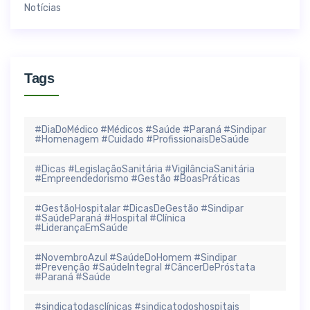
Notícias
Tags
#DiaDoMédico #Médicos #Saúde #Paraná #Sindipar
#Homenagem #Cuidado #ProfissionaisDeSaúde
#Dicas #LegislaçãoSanitária #VigilânciaSanitária
#Empreendedorismo #Gestão #BoasPráticas
#GestãoHospitalar #DicasDeGestão #Sindipar
#SaúdeParaná #Hospital #Clínica
#LiderançaEmSaúde
#NovembroAzul #SaúdeDoHomem #Sindipar
#Prevenção #SaúdeIntegral #CâncerDePróstata
#Paraná #Saúde
#sindicatodasclínicas #sindicatodoshospitais