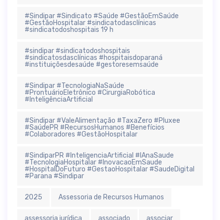
#Sindipar #Sindicato #Saúde #GestãoEmSaúde
#GestãoHospitalar #sindicatodasclínicas
#sindicatodoshospitais 19 h
#sindipar #sindicatodoshospitais
#sindicatosdasclínicas #hospitaisdoparaná
#instituiçõesdesaúde #gestoresemsaúde
#Sindipar #TecnologiaNaSaúde
#ProntuárioEletrônico #CirurgiaRobótica
#InteligênciaArtificial
#Sindipar #ValeAlimentação #TaxaZero #Pluxee
#SaúdePR #RecursosHumanos #Benefícios
#Colaboradores #GestãoHospitalar
#SindiparPR #InteligenciaArtificial #IAnaSaude
#TecnologiaHospitalar #InovacaoEmSaude
#HospitalDoFuturo #GestaoHospitalar #SaudeDigital
#Parana #Sindipar
2025
Assessoria de Recursos Humanos
assessoria jurídica
associado
associar