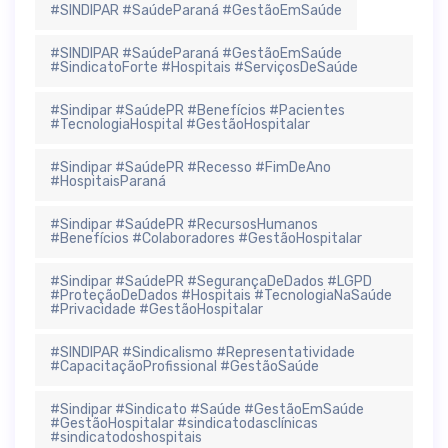
#SINDIPAR #SaúdeParaná #GestãoEmSaúde
#SINDIPAR #SaúdeParaná #GestãoEmSaúde
#SindicatoForte #Hospitais #ServiçosDeSaúde
#Sindipar #SaúdePR #Benefícios #Pacientes
#TecnologiaHospital #GestãoHospitalar
#Sindipar #SaúdePR #Recesso #FimDeAno
#HospitaisParaná
#Sindipar #SaúdePR #RecursosHumanos
#Benefícios #Colaboradores #GestãoHospitalar
#Sindipar #SaúdePR #SegurançaDeDados #LGPD
#ProteçãoDeDados #Hospitais #TecnologiaNaSaúde
#Privacidade #GestãoHospitalar
#SINDIPAR #Sindicalismo #Representatividade
#CapacitaçãoProfissional #GestãoSaúde
#Sindipar #Sindicato #Saúde #GestãoEmSaúde
#GestãoHospitalar #sindicatodasclínicas
#sindicatodoshospitais