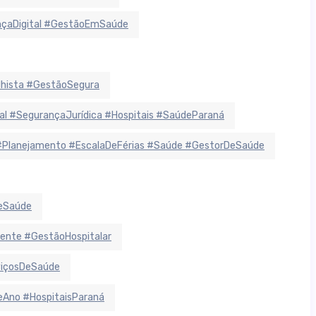
ançaDigital #GestãoEmSaúde
lhista #GestãoSegura
 #SegurançaJurídica #Hospitais #SaúdeParaná
#Planejamento #EscalaDeFérias #Saúde #GestorDeSaúde
deSaúde
ente #GestãoHospitalar
viçosDeSaúde
Ano #HospitaisParaná