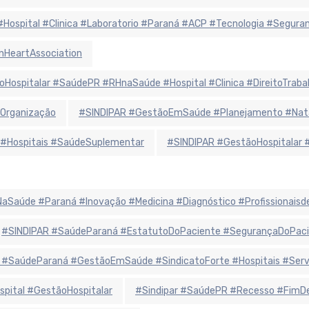
 #Hospital #Clinica #Laboratorio #Paraná #ACP #Tecnologia #Segur
nHeartAssociation
oHospitalar #SaúdePR #RHnaSaúde #Hospital #Clinica #DireitoTraba
Organização
#SINDIPAR #GestãoEmSaúde #Planejamento #Natal
 #Hospitais #SaúdeSuplementar
#SINDIPAR #GestãoHospitalar 
iaNaSaúde #Paraná #Inovação #Medicina #Diagnóstico #Profissionais
#SINDIPAR #SaúdeParaná #EstatutoDoPaciente #SegurançaDoPaci
 #SaúdeParaná #GestãoEmSaúde #SindicatoForte #Hospitais #Ser
spital #GestãoHospitalar
#Sindipar #SaúdePR #Recesso #FimDe