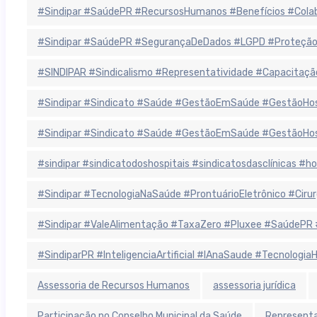
#Sindipar #SaúdePR #RecursosHumanos #Benefícios #Colab
#Sindipar #SaúdePR #SegurançaDeDados #LGPD #ProteçãoD
#SINDIPAR #Sindicalismo #Representatividade #Capacitaçã
#Sindipar #Sindicato #Saúde #GestãoEmSaúde #GestãoHospit
#Sindipar #Sindicato #Saúde #GestãoEmSaúde #GestãoHospit
#sindipar #sindicatodoshospitais #sindicatosdasclínicas #
#Sindipar #TecnologiaNaSaúde #ProntuárioEletrônico #Cirurgi
#Sindipar #ValeAlimentação #TaxaZero #Pluxee #SaúdePR 
#SindiparPR #InteligenciaArtificial #IAnaSaude #Tecnologi
Assessoria de Recursos Humanos
assessoria jurídica
Participação no Conselho Municipal da Saúde
Representa