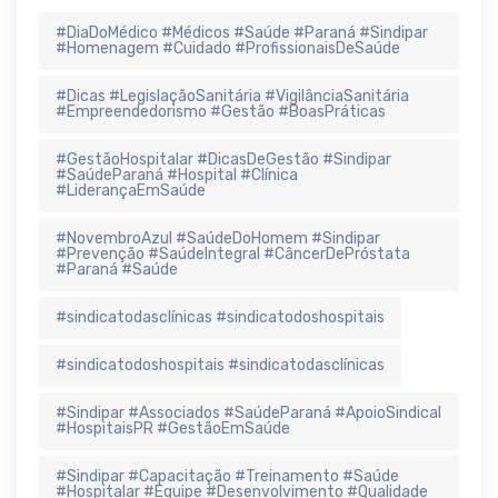
#DiaDoMédico #Médicos #Saúde #Paraná #Sindipar
#Homenagem #Cuidado #ProfissionaisDeSaúde
#Dicas #LegislaçãoSanitária #VigilânciaSanitária
#Empreendedorismo #Gestão #BoasPráticas
#GestãoHospitalar #DicasDeGestão #Sindipar
#SaúdeParaná #Hospital #Clínica
#LiderançaEmSaúde
#NovembroAzul #SaúdeDoHomem #Sindipar
#Prevenção #SaúdeIntegral #CâncerDePróstata
#Paraná #Saúde
#sindicatodasclínicas #sindicatodoshospitais
#sindicatodoshospitais #sindicatodasclínicas
#Sindipar #Associados #SaúdeParaná #ApoioSindical
#HospitaisPR #GestãoEmSaúde
#Sindipar #Capacitação #Treinamento #Saúde
#Hospitalar #Equipe #Desenvolvimento #Qualidade