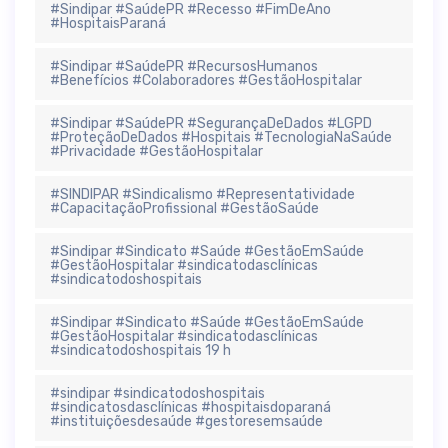
#Sindipar #SaúdePR #Recesso #FimDeAno
#HospitaisParaná
#Sindipar #SaúdePR #RecursosHumanos
#Benefícios #Colaboradores #GestãoHospitalar
#Sindipar #SaúdePR #SegurançaDeDados #LGPD
#ProteçãoDeDados #Hospitais #TecnologiaNaSaúde
#Privacidade #GestãoHospitalar
#SINDIPAR #Sindicalismo #Representatividade
#CapacitaçãoProfissional #GestãoSaúde
#Sindipar #Sindicato #Saúde #GestãoEmSaúde
#GestãoHospitalar #sindicatodasclínicas
#sindicatodoshospitais
#Sindipar #Sindicato #Saúde #GestãoEmSaúde
#GestãoHospitalar #sindicatodasclínicas
#sindicatodoshospitais 19 h
#sindipar #sindicatodoshospitais
#sindicatosdasclínicas #hospitaisdoparaná
#instituiçõesdesaúde #gestoresemsaúde