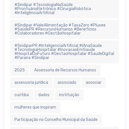
#Sindipar #TecnologiaNaSaúde
#ProntuárioEletrônico #CirurgiaRobótica
#InteligênciaArtificial
#Sindipar #ValeAlimentação #TaxaZero #Pluxee
#SaúdePR #RecursosHumanos #Benefícios
#Colaboradores #GestãoHospitalar
#SindiparPR #InteligenciaArtificial #IAnaSaude
#TecnologiaHospitalar #InovacaoEmSaude
#HospitalDoFuturo #GestaoHospitalar #SaudeDigital
#Parana #Sindipar
2025
Assessoria de Recursos Humanos
assessoria jurídica
associado
associar
curitiba
dados
instituição
mulheres que inspiram
Participação no Conselho Municipal da Saúde