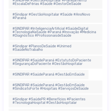
#SINDIPAR #GestãoHospitalar #Planejamento
#EscalaDeFérias #Saúde #GestorDeSaúde
#Sindipar #GestãoHospitalar #Saúde #AnoNovo
#Paraná
#SINDIPAR #InteligenciaArtificial #SaúdeDigital
#TecnologiaNaSaúde #Paraná #Inovação #Medicina
#Diagnóstico #ProfissionaisdeSaúde
#Sindipar #PlanosDeSaúde #Unimed
#SaúdeNoTrabalho
#SINDIPAR #SaúdeParaná #EstatutoDoPaciente
#SegurançaDoPaciente #GestãoHospitalar
#SINDIPAR #SaúdeParaná #GestãoEmSaúde
#SINDIPAR #SaúdeParaná #GestãoEmSaúde
#SindicatoForte #Hospitais #ServiçosDeSaúde
#Sindipar #SaúdePR #Benefícios #Pacientes
#TecnologiaHospital #GestãoHospitalar