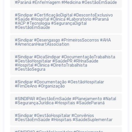
#Paraná #Enfermagem #Medicina #GestãoEmSaúde
#Sindipar #CertificaçãoDigital #DescontoExclusivo
#Saúde #Hospital #Clinica #Laboratorio #Paraná
#ACP #Tecnologia #SegurançaDigital
#GestãoEmSaúde
#Sindipar #Desengasgo #PrimeirosSocorros #AHA
#AmericanHeartAssociation
#Sindipar #DicaSindipar #DocumentaçãoTrabalhista
#GestãoHospitalar #SaúdePR #RHnaSaúde
#Hospital #Clinica #DireitoTrabalhista
#GestãoSegura
#Sindipar #Documentação #GestãoHospitalar
#FimDeAno #Organização
#SINDIPAR #GestãoEmSaúde #Planejamento #Natal
#SegurançaJurídica #Hospitais #SaúdeParaná
#Sindipar #GestãoHospitalar #Convênios
#GestãoEmSaúde #Hospitais #SaúdeSuplementar