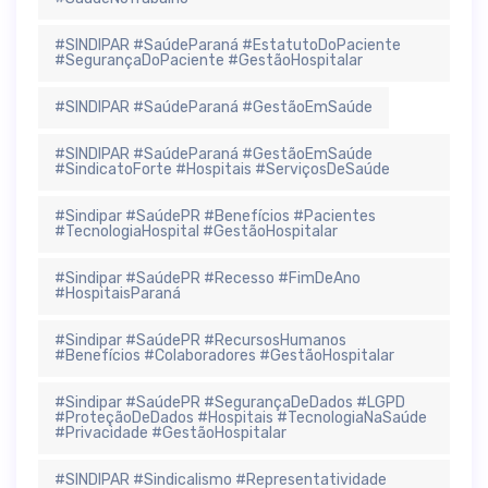
#SINDIPAR #SaúdeParaná #EstatutoDoPaciente
#SegurançaDoPaciente #GestãoHospitalar
#SINDIPAR #SaúdeParaná #GestãoEmSaúde
#SINDIPAR #SaúdeParaná #GestãoEmSaúde
#SindicatoForte #Hospitais #ServiçosDeSaúde
#Sindipar #SaúdePR #Benefícios #Pacientes
#TecnologiaHospital #GestãoHospitalar
#Sindipar #SaúdePR #Recesso #FimDeAno
#HospitaisParaná
#Sindipar #SaúdePR #RecursosHumanos
#Benefícios #Colaboradores #GestãoHospitalar
#Sindipar #SaúdePR #SegurançaDeDados #LGPD
#ProteçãoDeDados #Hospitais #TecnologiaNaSaúde
#Privacidade #GestãoHospitalar
#SINDIPAR #Sindicalismo #Representatividade