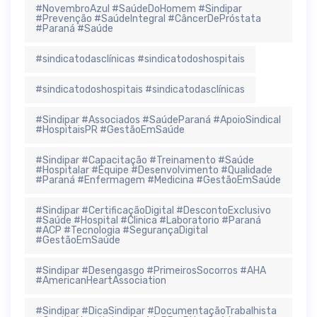
#NovembroAzul #SaúdeDoHomem #Sindipar
#Prevenção #SaúdeIntegral #CâncerDePróstata
#Paraná #Saúde
#sindicatodasclínicas #sindicatodoshospitais
#sindicatodoshospitais #sindicatodasclínicas
#Sindipar #Associados #SaúdeParaná #ApoioSindical
#HospitaisPR #GestãoEmSaúde
#Sindipar #Capacitação #Treinamento #Saúde
#Hospitalar #Equipe #Desenvolvimento #Qualidade
#Paraná #Enfermagem #Medicina #GestãoEmSaúde
#Sindipar #CertificaçãoDigital #DescontoExclusivo
#Saúde #Hospital #Clinica #Laboratorio #Paraná
#ACP #Tecnologia #SegurançaDigital
#GestãoEmSaúde
#Sindipar #Desengasgo #PrimeirosSocorros #AHA
#AmericanHeartAssociation
#Sindipar #DicaSindipar #DocumentaçãoTrabalhista