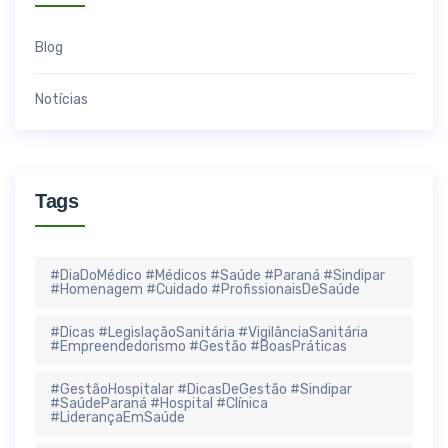
Blog
Notícias
Tags
#DiaDoMédico #Médicos #Saúde #Paraná #Sindipar
#Homenagem #Cuidado #ProfissionaisDeSaúde
#Dicas #LegislaçãoSanitária #VigilânciaSanitária
#Empreendedorismo #Gestão #BoasPráticas
#GestãoHospitalar #DicasDeGestão #Sindipar
#SaúdeParaná #Hospital #Clínica
#LiderançaEmSaúde