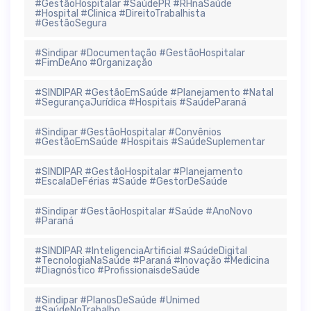
#GestãoHospitalar #SaúdePR #RHnaSaúde
#Hospital #Clinica #DireitoTrabalhista
#GestãoSegura
#Sindipar #Documentação #GestãoHospitalar
#FimDeAno #Organização
#SINDIPAR #GestãoEmSaúde #Planejamento #Natal
#SegurançaJurídica #Hospitais #SaúdeParaná
#Sindipar #GestãoHospitalar #Convênios
#GestãoEmSaúde #Hospitais #SaúdeSuplementar
#SINDIPAR #GestãoHospitalar #Planejamento
#EscalaDeFérias #Saúde #GestorDeSaúde
#Sindipar #GestãoHospitalar #Saúde #AnoNovo
#Paraná
#SINDIPAR #InteligenciaArtificial #SaúdeDigital
#TecnologiaNaSaúde #Paraná #Inovação #Medicina
#Diagnóstico #ProfissionaisdeSaúde
#Sindipar #PlanosDeSaúde #Unimed
#SaúdeNoTrabalho