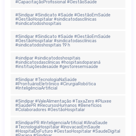
#CapacitaçãoProfissional #GestãoSaúde
#Sindipar #Sindicato #Saúde #GestãoEmSaúde
#GestãoHospitalar #sindicatodasclínicas
#sindicatodoshospitais
#Sindipar #Sindicato #Saúde #GestãoEmSaúde
#GestãoHospitalar #sindicatodasclínicas
#sindicatodoshospitais 19 h
#sindipar #sindicatodoshospitais
#sindicatosdasclínicas #hospitaisdoparaná
#instituiçõesdesaúde #gestoresemsaúde
#Sindipar #TecnologiaNaSaúde
#ProntuárioEletrônico #CirurgiaRobótica
#InteligênciaArtificial
#Sindipar #ValeAlimentação #TaxaZero #Pluxee
#SaúdePR #RecursosHumanos #Benefícios
#Colaboradores #GestãoHospitalar
#SindiparPR #InteligenciaArtificial #IAnaSaude
#TecnologiaHospitalar #InovacaoEmSaude
#HospitalDoFuturo #GestaoHospitalar #SaudeDigital
#Parana #Sindipar