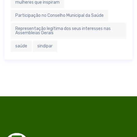
mulheres que inspiram
Participação no Conselho Municipal da Saúde
Representação legítima dos seus interesses nas
Assembleias Gerais
saúde
sindipar