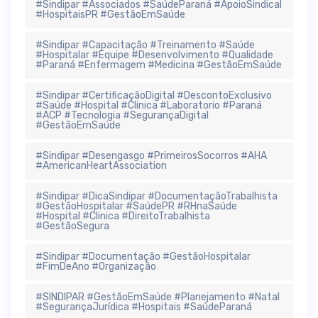
#Sindipar #Associados #SaúdeParaná #ApoioSindical
#HospitaisPR #GestãoEmSaúde
#Sindipar #Capacitação #Treinamento #Saúde
#Hospitalar #Equipe #Desenvolvimento #Qualidade
#Paraná #Enfermagem #Medicina #GestãoEmSaúde
#Sindipar #CertificaçãoDigital #DescontoExclusivo
#Saúde #Hospital #Clinica #Laboratorio #Paraná
#ACP #Tecnologia #SegurançaDigital
#GestãoEmSaúde
#Sindipar #Desengasgo #PrimeirosSocorros #AHA
#AmericanHeartAssociation
#Sindipar #DicaSindipar #DocumentaçãoTrabalhista
#GestãoHospitalar #SaúdePR #RHnaSaúde
#Hospital #Clinica #DireitoTrabalhista
#GestãoSegura
#Sindipar #Documentação #GestãoHospitalar
#FimDeAno #Organização
#SINDIPAR #GestãoEmSaúde #Planejamento #Natal
#SegurançaJurídica #Hospitais #SaúdeParaná