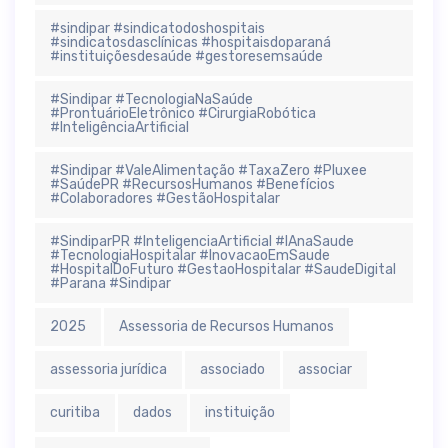
#sindipar #sindicatodoshospitais
#sindicatosdasclínicas #hospitaisdoparaná
#instituiçõesdesaúde #gestoresemsaúde
#Sindipar #TecnologiaNaSaúde
#ProntuárioEletrônico #CirurgiaRobótica
#InteligênciaArtificial
#Sindipar #ValeAlimentação #TaxaZero #Pluxee
#SaúdePR #RecursosHumanos #Benefícios
#Colaboradores #GestãoHospitalar
#SindiparPR #InteligenciaArtificial #IAnaSaude
#TecnologiaHospitalar #InovacaoEmSaude
#HospitalDoFuturo #GestaoHospitalar #SaudeDigital
#Parana #Sindipar
2025
Assessoria de Recursos Humanos
assessoria jurídica
associado
associar
curitiba
dados
instituição