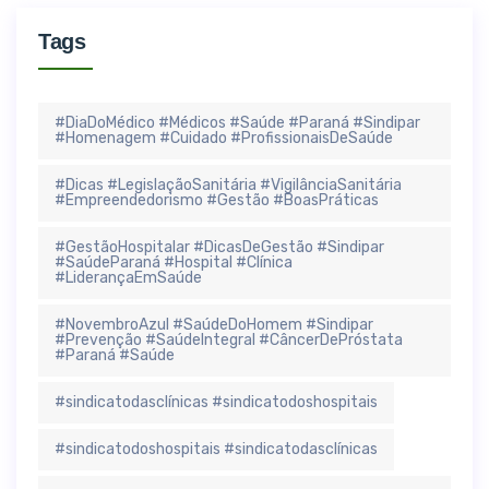
Tags
#DiaDoMédico #Médicos #Saúde #Paraná #Sindipar
#Homenagem #Cuidado #ProfissionaisDeSaúde
#Dicas #LegislaçãoSanitária #VigilânciaSanitária
#Empreendedorismo #Gestão #BoasPráticas
#GestãoHospitalar #DicasDeGestão #Sindipar
#SaúdeParaná #Hospital #Clínica
#LiderançaEmSaúde
#NovembroAzul #SaúdeDoHomem #Sindipar
#Prevenção #SaúdeIntegral #CâncerDePróstata
#Paraná #Saúde
#sindicatodasclínicas #sindicatodoshospitais
#sindicatodoshospitais #sindicatodasclínicas