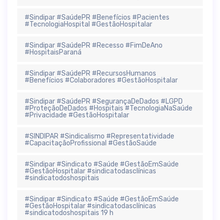
#Sindipar #SaúdePR #Benefícios #Pacientes
#TecnologiaHospital #GestãoHospitalar
#Sindipar #SaúdePR #Recesso #FimDeAno
#HospitaisParaná
#Sindipar #SaúdePR #RecursosHumanos
#Benefícios #Colaboradores #GestãoHospitalar
#Sindipar #SaúdePR #SegurançaDeDados #LGPD
#ProteçãoDeDados #Hospitais #TecnologiaNaSaúde
#Privacidade #GestãoHospitalar
#SINDIPAR #Sindicalismo #Representatividade
#CapacitaçãoProfissional #GestãoSaúde
#Sindipar #Sindicato #Saúde #GestãoEmSaúde
#GestãoHospitalar #sindicatodasclínicas
#sindicatodoshospitais
#Sindipar #Sindicato #Saúde #GestãoEmSaúde
#GestãoHospitalar #sindicatodasclínicas
#sindicatodoshospitais 19 h