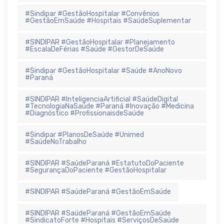
#Sindipar #GestãoHospitalar #Convênios
#GestãoEmSaúde #Hospitais #SaúdeSuplementar
#SINDIPAR #GestãoHospitalar #Planejamento
#EscalaDeFérias #Saúde #GestorDeSaúde
#Sindipar #GestãoHospitalar #Saúde #AnoNovo
#Paraná
#SINDIPAR #InteligenciaArtificial #SaúdeDigital
#TecnologiaNaSaúde #Paraná #Inovação #Medicina
#Diagnóstico #ProfissionaisdeSaúde
#Sindipar #PlanosDeSaúde #Unimed
#SaúdeNoTrabalho
#SINDIPAR #SaúdeParaná #EstatutoDoPaciente
#SegurançaDoPaciente #GestãoHospitalar
#SINDIPAR #SaúdeParaná #GestãoEmSaúde
#SINDIPAR #SaúdeParaná #GestãoEmSaúde
#SindicatoForte #Hospitais #ServiçosDeSaúde