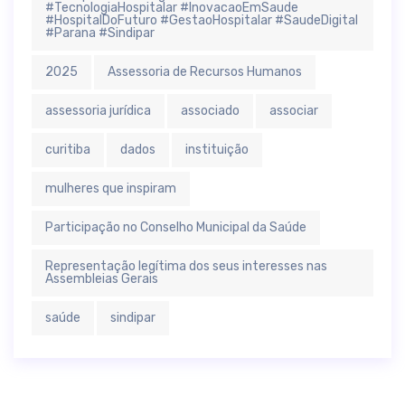
#TecnologiaHospitalar #InovacaoEmSaude
#HospitalDoFuturo #GestaoHospitalar #SaudeDigital
#Parana #Sindipar
2025
Assessoria de Recursos Humanos
assessoria jurídica
associado
associar
curitiba
dados
instituição
mulheres que inspiram
Participação no Conselho Municipal da Saúde
Representação legítima dos seus interesses nas
Assembleias Gerais
saúde
sindipar