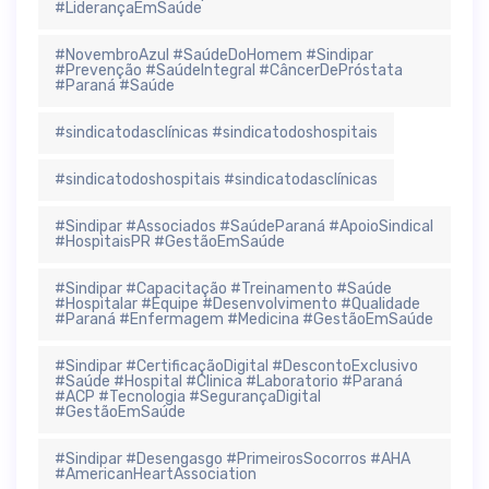
#LiderançaEmSaúde
#NovembroAzul #SaúdeDoHomem #Sindipar
#Prevenção #SaúdeIntegral #CâncerDePróstata
#Paraná #Saúde
#sindicatodasclínicas #sindicatodoshospitais
#sindicatodoshospitais #sindicatodasclínicas
#Sindipar #Associados #SaúdeParaná #ApoioSindical
#HospitaisPR #GestãoEmSaúde
#Sindipar #Capacitação #Treinamento #Saúde
#Hospitalar #Equipe #Desenvolvimento #Qualidade
#Paraná #Enfermagem #Medicina #GestãoEmSaúde
#Sindipar #CertificaçãoDigital #DescontoExclusivo
#Saúde #Hospital #Clinica #Laboratorio #Paraná
#ACP #Tecnologia #SegurançaDigital
#GestãoEmSaúde
#Sindipar #Desengasgo #PrimeirosSocorros #AHA
#AmericanHeartAssociation