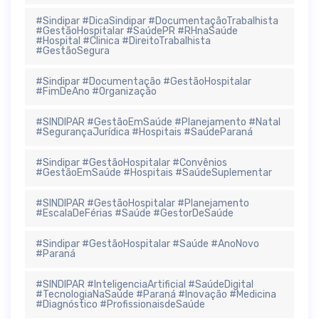
#Sindipar #DicaSindipar #DocumentaçãoTrabalhista
#GestãoHospitalar #SaúdePR #RHnaSaúde
#Hospital #Clinica #DireitoTrabalhista
#GestãoSegura
#Sindipar #Documentação #GestãoHospitalar
#FimDeAno #Organização
#SINDIPAR #GestãoEmSaúde #Planejamento #Natal
#SegurançaJurídica #Hospitais #SaúdeParaná
#Sindipar #GestãoHospitalar #Convênios
#GestãoEmSaúde #Hospitais #SaúdeSuplementar
#SINDIPAR #GestãoHospitalar #Planejamento
#EscalaDeFérias #Saúde #GestorDeSaúde
#Sindipar #GestãoHospitalar #Saúde #AnoNovo
#Paraná
#SINDIPAR #InteligenciaArtificial #SaúdeDigital
#TecnologiaNaSaúde #Paraná #Inovação #Medicina
#Diagnóstico #ProfissionaisdeSaúde