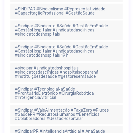
#SINDIPAR #Sindicalismo #Representatividade
#CapacitaçãoProfissional #GestãoSaúde
#Sindipar #Sindicato #Saúde #GestãoEmSaúde
#GestãoHospitalar #sindicatodasclínicas
#sindicatodoshospitais
#Sindipar #Sindicato #Saúde #GestãoEmSaúde
#GestãoHospitalar #sindicatodasclínicas
#sindicatodoshospitais 19 h
#sindipar #sindicatodoshospitais
#sindicatosdasclínicas #hospitaisdoparaná
#instituiçõesdesaúde #gestoresemsaúde
#Sindipar #TecnologiaNaSaúde
#ProntuárioEletrônico #CirurgiaRobótica
#InteligênciaArtificial
#Sindipar #ValeAlimentação #TaxaZero #Pluxee
#SaúdePR #RecursosHumanos #Benefícios
#Colaboradores #GestãoHospitalar
#SindiparPR #InteligenciaArtificial #IAnaSaude