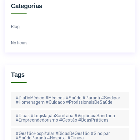
Categorias
Blog
Notícias
Tags
#DiaDoMédico #Médicos #Saúde #Paraná #Sindipar
#Homenagem #Cuidado #ProfissionaisDeSaúde
#Dicas #LegislaçãoSanitária #VigilânciaSanitária
#Empreendedorismo #Gestão #BoasPráticas
#GestãoHospitalar #DicasDeGestão #Sindipar
#SaúdeParaná #Hospital #Clínica