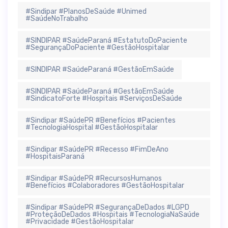
#Sindipar #PlanosDeSaúde #Unimed
#SaúdeNoTrabalho
#SINDIPAR #SaúdeParaná #EstatutoDoPaciente
#SegurançaDoPaciente #GestãoHospitalar
#SINDIPAR #SaúdeParaná #GestãoEmSaúde
#SINDIPAR #SaúdeParaná #GestãoEmSaúde
#SindicatoForte #Hospitais #ServiçosDeSaúde
#Sindipar #SaúdePR #Benefícios #Pacientes
#TecnologiaHospital #GestãoHospitalar
#Sindipar #SaúdePR #Recesso #FimDeAno
#HospitaisParaná
#Sindipar #SaúdePR #RecursosHumanos
#Benefícios #Colaboradores #GestãoHospitalar
#Sindipar #SaúdePR #SegurançaDeDados #LGPD
#ProteçãoDeDados #Hospitais #TecnologiaNaSaúde
#Privacidade #GestãoHospitalar