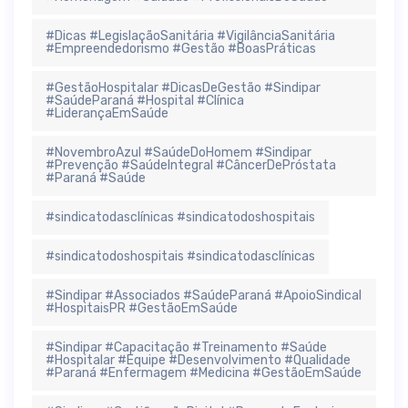
#Dicas #LegislaçãoSanitária #VigilânciaSanitária
#Empreendedorismo #Gestão #BoasPráticas
#GestãoHospitalar #DicasDeGestão #Sindipar
#SaúdeParaná #Hospital #Clínica
#LiderançaEmSaúde
#NovembroAzul #SaúdeDoHomem #Sindipar
#Prevenção #SaúdeIntegral #CâncerDePróstata
#Paraná #Saúde
#sindicatodasclínicas #sindicatodoshospitais
#sindicatodoshospitais #sindicatodasclínicas
#Sindipar #Associados #SaúdeParaná #ApoioSindical
#HospitaisPR #GestãoEmSaúde
#Sindipar #Capacitação #Treinamento #Saúde
#Hospitalar #Equipe #Desenvolvimento #Qualidade
#Paraná #Enfermagem #Medicina #GestãoEmSaúde