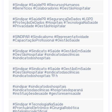
#Sindipar #SaúdePR #RecursosHumanos
#Benefícios #Colaboradores #GestãoHospitalar
#Sindipar #SaúdePR #SegurançaDeDados #LGPD
#ProteçãoDeDados #Hospitais #TecnologiaNaSaúde
#Privacidade #GestãoHospitalar
#SINDIPAR #Sindicalismo #Representatividade
#CapacitaçãoProfissional #GestãoSaúde
#Sindipar #Sindicato #Saúde #GestãoEmSaúde
#GestãoHospitalar #sindicatodasclínicas
#sindicatodoshospitais
#Sindipar #Sindicato #Saúde #GestãoEmSaúde
#GestãoHospitalar #sindicatodasclínicas
#sindicatodoshospitais 19 h
#sindipar #sindicatodoshospitais
#sindicatosdasclínicas #hospitaisdoparaná
#instituiçõesdesaúde #gestoresemsaúde
#Sindipar #TecnologiaNaSaúde
#ProntuárioEletrônico #CirurgiaRobótica
#InteligênciaArtificial