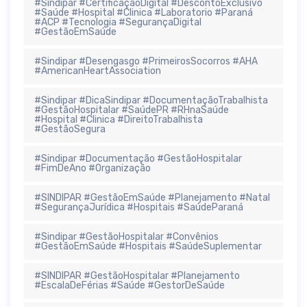
#Sindipar #CertificaçãoDigital #DescontoExclusivo
#Saúde #Hospital #Clinica #Laboratorio #Paraná
#ACP #Tecnologia #SegurançaDigital
#GestãoEmSaúde
#Sindipar #Desengasgo #PrimeirosSocorros #AHA
#AmericanHeartAssociation
#Sindipar #DicaSindipar #DocumentaçãoTrabalhista
#GestãoHospitalar #SaúdePR #RHnaSaúde
#Hospital #Clinica #DireitoTrabalhista
#GestãoSegura
#Sindipar #Documentação #GestãoHospitalar
#FimDeAno #Organização
#SINDIPAR #GestãoEmSaúde #Planejamento #Natal
#SegurançaJurídica #Hospitais #SaúdeParaná
#Sindipar #GestãoHospitalar #Convênios
#GestãoEmSaúde #Hospitais #SaúdeSuplementar
#SINDIPAR #GestãoHospitalar #Planejamento
#EscalaDeFérias #Saúde #GestorDeSaúde