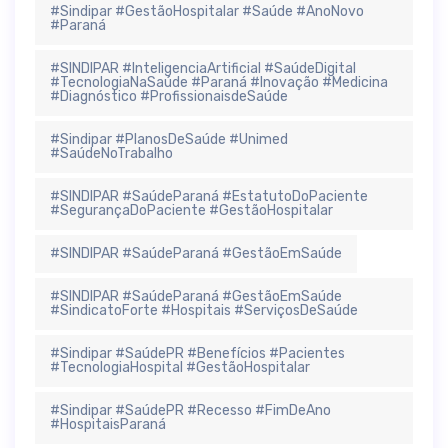
#Sindipar #GestãoHospitalar #Saúde #AnoNovo
#Paraná
#SINDIPAR #InteligenciaArtificial #SaúdeDigital
#TecnologiaNaSaúde #Paraná #Inovação #Medicina
#Diagnóstico #ProfissionaisdeSaúde
#Sindipar #PlanosDeSaúde #Unimed
#SaúdeNoTrabalho
#SINDIPAR #SaúdeParaná #EstatutoDoPaciente
#SegurançaDoPaciente #GestãoHospitalar
#SINDIPAR #SaúdeParaná #GestãoEmSaúde
#SINDIPAR #SaúdeParaná #GestãoEmSaúde
#SindicatoForte #Hospitais #ServiçosDeSaúde
#Sindipar #SaúdePR #Benefícios #Pacientes
#TecnologiaHospital #GestãoHospitalar
#Sindipar #SaúdePR #Recesso #FimDeAno
#HospitaisParaná