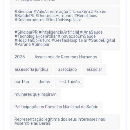
#Sindipar #ValeAlimentação #TaxaZero #Pluxee
#SaúdePR #RecursosHumanos #Benefícios
#Colaboradores #GestãoHospitalar
#SindiparPR #InteligenciaArtificial #IAnaSaude
#TecnologiaHospitalar #InovacaoEmSaude
#HospitalDoFuturo #GestaoHospitalar #SaudeDigital
#Parana #Sindipar
2025
Assessoria de Recursos Humanos
assessoria jurídica
associado
associar
curitiba
dados
instituição
mulheres que inspiram
Participação no Conselho Municipal da Saúde
Representação legítima dos seus interesses nas
Assembleias Gerais